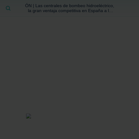
ÓN | Las centrales de bombeo hidroeléctrico,
BUSCAR
la gran ventaja competitiva en España a la
que no se ha prestado la atención suficiente