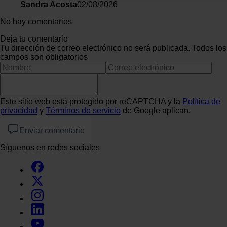
funciones de redes sociales y analizar el tráfico. Además, 
Sandra Acosta
02/08/2026
uso que haga del sitio web con nuestros partners de redes so
No hay comentarios
web, quienes pueden combinarla con otra información que l
hayan recopilado a partir del uso que haya hecho de sus serv
Deja tu comentario
Tu dirección de correo electrónico no será publicada. Todos los
campos son obligatorios
Este sitio web está protegido por reCAPTCHA y la
Política de
privacidad
y
Términos de servicio
de Google aplican.
Enviar comentario
Síguenos en redes sociales