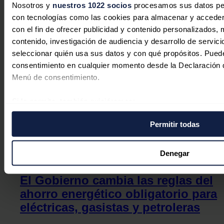
Nosotros y
nuestros 1022 socios
procesamos sus datos pers
Redacción
06/08/2026
con tecnologías como las cookies para almacenar y acceder 
con el fin de ofrecer publicidad y contenido personalizados, 
contenido, investigación de audiencia y desarrollo de servici
seleccionar quién usa sus datos y con qué propósitos. Puede
consentimiento en cualquier momento desde la Declaración d
Menú de consentimiento.
Si lo permite, también quisiéramos:
Recopilar información sobre su ubicación geográfica 
Permitir todas
de varios metros
Identificar su dispositivo analizándolo activamente p
específicas (huellas digitales)
Denegar
Obtenga más información sobre cómo se procesan sus datos
preferencias en la
sección de datos
. Puede cambiar o retira
El Gobierno cambia las reglas del
momento en la Declaración de cookies.
ahorro energético obligatorio para
eléctricas, gasistas y petroleras
Las cookies de este sitio web se usan para personalizar el c