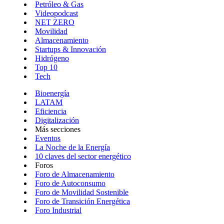
Petróleo & Gas
Videopodcast
NET ZERO
Movilidad
Almacenamiento
Startups & Innovación
Hidrógeno
Top 10
Tech
Bioenergía
LATAM
Eficiencia
Digitalización
Más secciones
Eventos
La Noche de la Energía
10 claves del sector energético
Foros
Foro de Almacenamiento
Foro de Autoconsumo
Foro de Movilidad Sostenible
Foro de Transición Energética
Foro Industrial