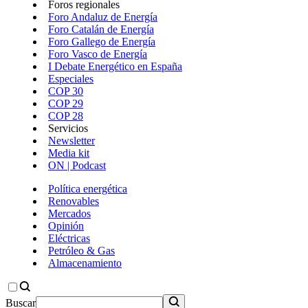
Foros regionales
Foro Andaluz de Energía
Foro Catalán de Energía
Foro Gallego de Energía
Foro Vasco de Energía
I Debate Energético en España
Especiales
COP 30
COP 29
COP 28
Servicios
Newsletter
Media kit
ON | Podcast
Política energética
Renovables
Mercados
Opinión
Eléctricas
Petróleo & Gas
Almacenamiento
Buscar