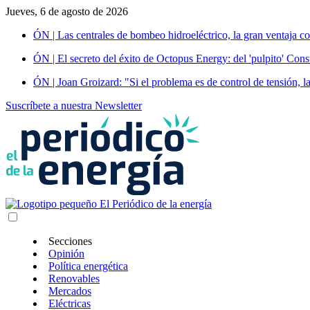
Jueves, 6 de agosto de 2026
ÓN | Las centrales de bombeo hidroeléctrico, la gran ventaja co
ÓN | El secreto del éxito de Octopus Energy: del 'pulpito' Const
ÓN | Joan Groizard: "Si el problema es de control de tensión, l
Suscríbete a nuestra Newsletter
Secciones
Opinión
Política energética
Renovables
Mercados
Eléctricas