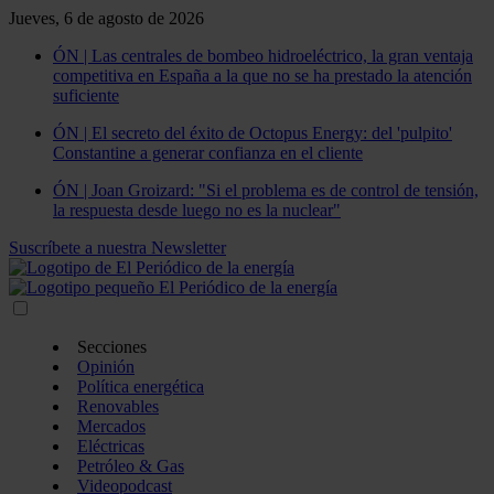
Jueves, 6 de agosto de 2026
ÓN | Las centrales de bombeo hidroeléctrico, la gran ventaja
competitiva en España a la que no se ha prestado la atención
suficiente
ÓN | El secreto del éxito de Octopus Energy: del 'pulpito'
Constantine a generar confianza en el cliente
ÓN | Joan Groizard: "Si el problema es de control de tensión,
la respuesta desde luego no es la nuclear"
Suscríbete a nuestra Newsletter
Secciones
Opinión
Política energética
Renovables
Mercados
Eléctricas
Petróleo & Gas
Videopodcast