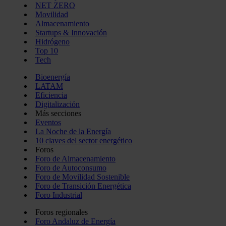
NET ZERO
Movilidad
Almacenamiento
Startups & Innovación
Hidrógeno
Top 10
Tech
Bioenergía
LATAM
Eficiencia
Digitalización
Más secciones
Eventos
La Noche de la Energía
10 claves del sector energético
Foros
Foro de Almacenamiento
Foro de Autoconsumo
Foro de Movilidad Sostenible
Foro de Transición Energética
Foro Industrial
Foros regionales
Foro Andaluz de Energía