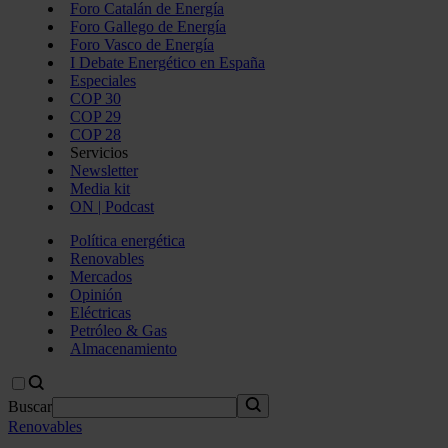
Foro Catalán de Energía
Foro Gallego de Energía
Foro Vasco de Energía
I Debate Energético en España
Especiales
COP 30
COP 29
COP 28
Servicios
Newsletter
Media kit
ON | Podcast
Política energética
Renovables
Mercados
Opinión
Eléctricas
Petróleo & Gas
Almacenamiento
Buscar
Renovables