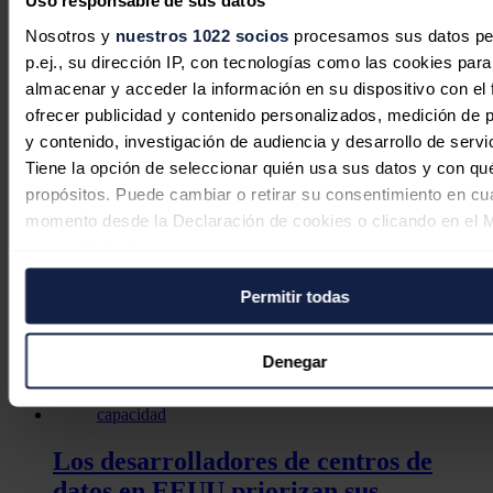
Uso responsable de sus datos
hogares. En cuanto a la generación descentralizada o distribuida,
EDPR y Walmart colaboraron en una capacidad solar de alrededor
Nosotros y
nuestros 1022 socios
procesamos sus datos pe
de 50 MWp distribuidos en 66 centros de Walmart gestionados y
p.ej., su dirección IP, con tecnologías como las cookies para
operados por EDPR.
almacenar y acceder la información en su dispositivo con el 
Noticias relacionadas
ofrecer publicidad y contenido personalizados, medición de p
y contenido, investigación de audiencia y desarrollo de servi
Tiene la opción de seleccionar quién usa sus datos y con qu
propósitos. Puede cambiar o retirar su consentimiento en cu
Las previsiones de capacidad de los
momento desde la Declaración de cookies o clicando en el 
centros de datos en EEUU se disparan
consentimiento.
un 52%
Permitir todas
Si lo permite, también quisiéramos:
José A. Roca
03/08/2026
Recopilar información sobre su ubicación geográfica
puede tener una precisión de varios metros
Denegar
Identificar su dispositivo analizándolo activamente p
características específicas (huellas digitales)
Obtenga más información sobre cómo se procesan sus dato
Los desarrolladores de centros de
personales y establezca sus preferencias en la
sección de 
datos en EEUU priorizan sus
Puede cambiar o retirar su consentimiento en cualquier mo