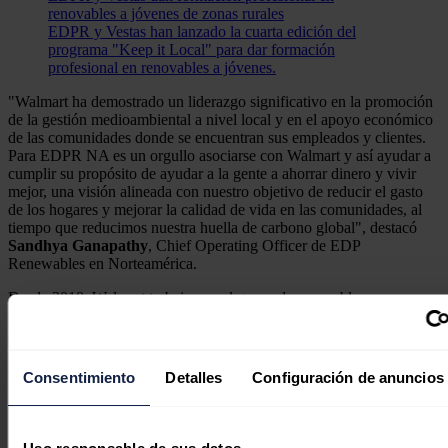
renovables a jóvenes de zonas rurales
EDPR y Vestas han lanzado la cuarta edición del
programa "Keep it Local" para dar formación
profesional en renovables a jóvenes.
"Walmart ha demostrado un liderazgo significativo en la promoción
de la gestión medioambiental a nivel local y en el apoyo económico
de las comunidades donde se encuentran sus empleados y clientes.
Para EDPR NA es un orgullo asociarse con Walmart y así ayudar a
cumplir su propósito de ayudar a la gente a ahorrar dinero y vivir
mejor, una visión alineada con nuestro objetivo de reducir el gasto
de los hogares y mejorar la calidad de vida en las comunidades, al
tiempo que reducimos nuestra huella de carbono global", destacó
Sandhya
Ganapathy
, Chief Operating Officer de EDP
Renewables en Norteamérica.
Desde 2018, Walmart trabaja con el grupo de renovables en
proyectos de producción de electricidad renovable a gran escala y de
generación distribuida. A gran escala, Walmart compra energía de
los
parques eólicos Bright Stalk y Harvest Ridge,
que EDPR
desarrolló en Illinois, así como del
parque eólico Headwaters II
,
Consentimiento
Detalles
Configuración de anuncios
en Indiana.
En total, el volumen de adquisiciones de PPA acordado entre ambas
empresas sería suficiente para suministrar energía a más de 68.000