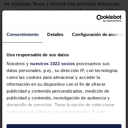
las soleadas Texas y Arizona han acortado distancias.
Las antiguas políticas estatales de Nueva York y Nueva
Jersey ofrecen generosos incentivos solares y han
fomentado el crecimiento de la energía solar a pequeña
escala.
Consentimiento
Detalles
Configuración de anuncios
Muchos de los estados con mayor capacidad solar a
pequeña escala también tienen grandes poblaciones.
Uso responsable de sus datos
Tener en cuenta el tamaño de la población proporciona
Nosotros y
nuestros 1022 socios
procesamos sus
una idea de la prevalencia real de la capacidad solar a
datos personales, p.ej., su dirección IP, con tecnologías
pequeña escala en un estado. Aunque California tiene
como las cookies para almacenar y acceder la
la mayor capacidad solar a pequeña escala, Hawái
información en su dispositivo con el fin de ofrecer
tiene la mayor penetración solar a pequeña escala, con
publicidad y contenido personalizados, medición de
541 vatios per cápita.
publicidad y contenido, investigación de audiencia y
desarrollo de servicios. Tiene la opción de seleccionar
quién usa sus datos y con qué propósitos. Puede
cambiar o retirar su consentimiento en cualquier
Una gran parte de la electricidad de Hawai ha
momento desde la Declaración de cookies o clicando en
procedido históricamente de centrales térmicas de