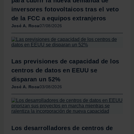
para cubrir la nueva demanda de
información sobre el uso que haga del sitio web con
inversores fotovoltaicos tras el veto
nuestros partners de redes sociales, publicidad y análisis
web, quienes pueden combinarla con otra información
de la FCC a equipos extranjeros
que les haya proporcionado o que hayan recopilado a
José A. Roca
07/08/2026
partir del uso que haya hecho de sus servicios.
Las previsiones de capacidad de los
centros de datos en EEUU se
disparan un 52%
José A. Roca
03/08/2026
Los desarrolladores de centros de