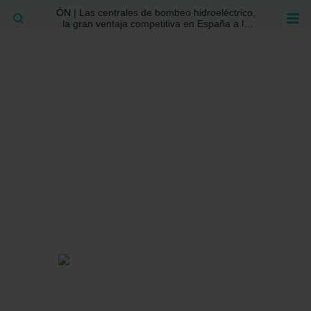
ÓN | Las centrales de bombeo hidroeléctrico,
BUSCAR
la gran ventaja competitiva en España a la
que no se ha prestado la atención suficiente