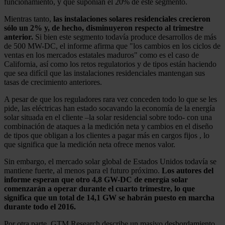
funcionamiento, y que suponían el 20% de este segmento.
Mientras tanto,
las instalaciones solares residenciales crecieron
sólo un 2% y, de hecho, disminuyeron respecto al trimestre
anterior.
Si bien este segmento todavía produce desarrollos de más
de 500 MW-DC, el informe afirma que "los cambios en los ciclos de
ventas en los mercados estatales maduros" como es el caso de
California, así como los retos regulatorios y de tipos están haciendo
que sea difícil que las instalaciones residenciales mantengan sus
tasas de crecimiento anteriores.
A pesar de que los reguladores rara vez conceden todo lo que se les
pide, las eléctricas han estado socavando la economía de la energía
solar situada en el cliente –la solar residencial sobre todo- con una
combinación de ataques a la medición neta y cambios en el diseño
de tipos que obligan a los clientes a pagar más en cargos fijos , lo
que significa que la medición neta ofrece menos valor.
Sin embargo, el mercado solar global de Estados Unidos todavía se
mantiene fuerte, al menos para el futuro próximo.
Los autores del
informe esperan que otro 4,8 GW-DC de energía solar
comenzarán a operar durante el cuarto trimestre, lo que
significa que un total de 14,1 GW se habrán puesto en marcha
durante todo el 2016.
Por otra parte, GTM Research describe un masivo desbordamiento