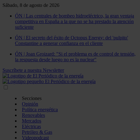
Sábado, 8 de agosto de 2026
ÓN | Las centrales de bombeo hidroeléctrico, la gran ventaja
competitiva en España a la que no se ha prestado la atención
suficiente
ÓN | El secreto del éxito de Octopus Energy: del 'pulpito'
Constantine a generar confianza en el cliente
ÓN | Joan Groizard: "Si el problema es de control de tensión,
la respuesta desde luego no es la nuclear"
Suscríbete a nuestra Newsletter
Secciones
Opinión
Política energética
Renovables
Mercados
Eléctricas
Petróleo & Gas
Videopodcast