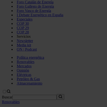
Foro Catalán de Energía
Foro Gallego de Energía
Foro Vasco de Energía
I Debate Energético en España
Especiales
COP 30
COP 29
COP 28
Servicios
Newsletter
Media kit
ON | Podcast
Política energética
Renovables
Mercados
Opinión
Eléctricas
Petróleo & Gas
Almacenamiento
Buscar
Renovables