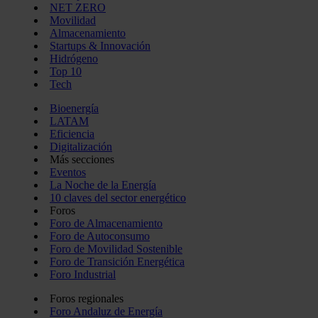
NET ZERO
Movilidad
Almacenamiento
Startups & Innovación
Hidrógeno
Top 10
Tech
Bioenergía
LATAM
Eficiencia
Digitalización
Más secciones
Eventos
La Noche de la Energía
10 claves del sector energético
Foros
Foro de Almacenamiento
Foro de Autoconsumo
Foro de Movilidad Sostenible
Foro de Transición Energética
Foro Industrial
Foros regionales
Foro Andaluz de Energía