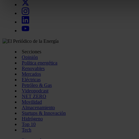
Las cookies de este sitio web se usan para personalizar el c
funciones de redes sociales y analizar el tráfico. Además, 
uso que haga del sitio web con nuestros partners de redes so
quienes pueden combinarla con otra información que les ha
recopilado a partir del uso que haya hecho de sus servicios.
Secciones
Opinión
Política energética
Renovables
Mercados
Eléctricas
Petróleo & Gas
Videopodcast
NET ZERO
Movilidad
Almacenamiento
Startups & Innovación
Hidrógeno
Top 10
Tech