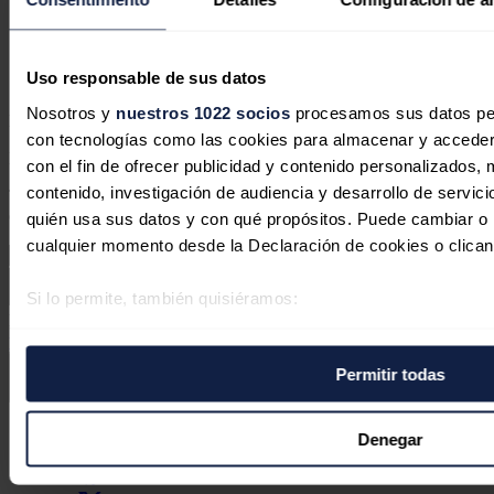
en la primera división de la industria
eléctrica
Uso responsable de sus datos
Héctor Hugo Riojas González
31/07/2026
Nosotros y
nuestros 1022 socios
procesamos sus datos pers
No hay comentarios
con tecnologías como las cookies para almacenar y acceder 
Deja tu comentario
con el fin de ofrecer publicidad y contenido personalizados, 
contenido, investigación de audiencia y desarrollo de servici
Tu dirección de correo electrónico no será publicada. Todos los
campos son obligatorios
quién usa sus datos y con qué propósitos. Puede cambiar o r
cualquier momento desde la Declaración de cookies o clican
Si lo permite, también quisiéramos:
Este sitio web está protegido por reCAPTCHA y la
Política de
Recopilar información sobre su ubicación geográfica 
privacidad
y
Términos de servicio
de Google aplican.
varios metros
Permitir todas
Identificar su dispositivo analizándolo activamente p
Enviar comentario
específicas (huellas digitales)
Síguenos en redes sociales
Obtenga más información sobre cómo se procesan sus datos
Denegar
preferencias en la
sección de datos
. Puede cambiar o retira
momento en la Declaración de cookies.