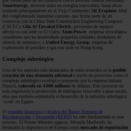
que forma parte de un consorcio con el inversor francés Meridiam;
Smartenergy
, inversor suizo en energías renovables, hasta ahora
centrado principalmente en el Viejo Continente;
SK Ecoplant
, filial
del conglomerado industrial coreano, que forma parte de un
consorcio con la China State Construction Engineering Company
(CSCEC);
Gila Al Tawakol Electric
, proveedor de equipos
eléctricos con sede en El Cairo;
Amm Power
, empresa tecnológica
canadiense que ha desarrollado pequeñas unidades modulares de
síntesis de amoniaco; y
United Energy Group
, empresa de
exploración de petróleo y gas con sede en Hong Kong.
Complejo siderúrgico
Uno de los aspectos más destacados de estos acuerdos es la
posible
creación de una demanda adicional
a través de proyectos como el
complejo siderúrgico ecológico propuesto por la empresa italiana
Danieli,
valorado en 4.000 millones
de dólares. Este proyecto no
solo impulsaría la producción de hidrógeno renovable a gran escala,
sino que también estimularía el desarrollo de la industria siderúrgica
'verde' en Egipto.
El
respaldo financiero y técnico del Banco Europeo de
Reconstrucción y Desarrollo (BERD)
ha sido fundamental en este
proceso. El Primer Ministro egipcio, Mostafa Madbouly, ha
destacado la importancia de Europa como
mercado de exportación