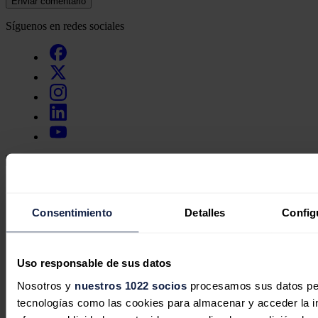
Enviar comentario
Síguenos en redes sociales
Secciones
Opinión
Política energética
Consentimiento
Detalles
Config
Renovables
Mercados
Eléctricas
Petróleo & Gas
Uso responsable de sus datos
Videopodcast
Nosotros y
nuestros 1022 socios
procesamos sus datos pers
NET ZERO
Movilidad
tecnologías como las cookies para almacenar y acceder la in
Almacenamiento