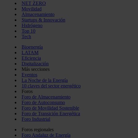
NET ZERO
Movilidad
Almacenamiento
Startups & Innovación
Hidrógeno
Top 10
Tech
Bioenergía
LATAM
Eficiencia
Digitalización
Más secciones
Eventos
La Noche de la Energía
10 claves del sector energético
Foros
Foro de Almacenamiento
Foro de Autoconsumo
Foro de Movilidad Sostenible
Foro de Transición Energética
Foro Industrial
Foros regionales
Foro Andaluz de Energía