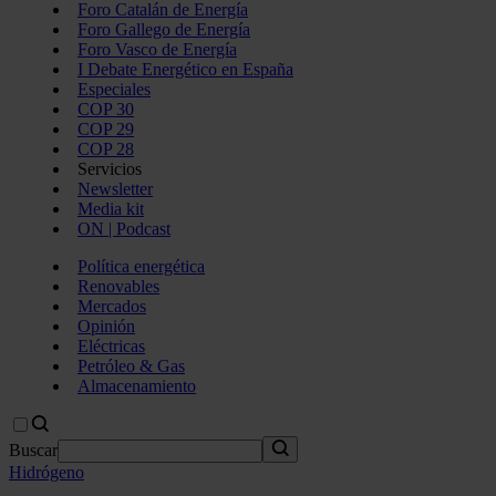
Foro Catalán de Energía
Foro Gallego de Energía
Foro Vasco de Energía
I Debate Energético en España
Especiales
COP 30
COP 29
COP 28
Servicios
Newsletter
Media kit
ON | Podcast
Política energética
Renovables
Mercados
Opinión
Eléctricas
Petróleo & Gas
Almacenamiento
Buscar
Hidrógeno