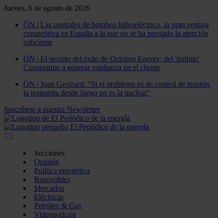
Jueves, 6 de agosto de 2026
ÓN | Las centrales de bombeo hidroeléctrico, la gran ventaja
competitiva en España a la que no se ha prestado la atención
suficiente
ÓN | El secreto del éxito de Octopus Energy: del 'pulpito'
Constantine a generar confianza en el cliente
ÓN | Joan Groizard: "Si el problema es de control de tensión,
la respuesta desde luego no es la nuclear"
Suscríbete a nuestra Newsletter
Secciones
Opinión
Política energética
Renovables
Mercados
Eléctricas
Petróleo & Gas
Videopodcast