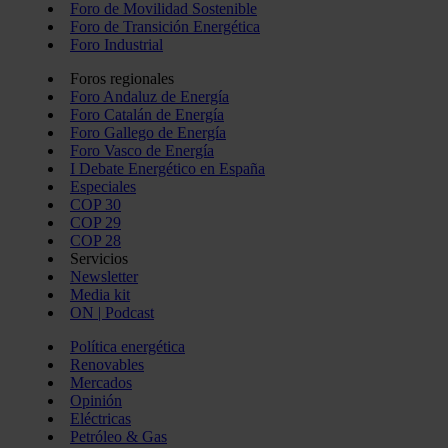
Foro de Movilidad Sostenible
Foro de Transición Energética
Foro Industrial
Foros regionales
Foro Andaluz de Energía
Foro Catalán de Energía
Foro Gallego de Energía
Foro Vasco de Energía
I Debate Energético en España
Especiales
COP 30
COP 29
COP 28
Servicios
Newsletter
Media kit
ON | Podcast
Política energética
Renovables
Mercados
Opinión
Eléctricas
Petróleo & Gas