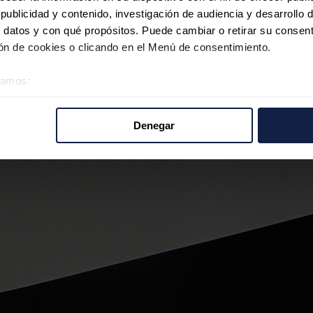
ublicidad y contenido, investigación de audiencia y desarrollo d
 datos y con qué propósitos. Puede cambiar o retirar su consent
n de cookies o clicando en el Menú de consentimiento.
éramos:
 sobre su ubicación geográfica que puede tener una precisión d
tivo analizándolo activamente para buscar características específ
Denegar
re cómo se procesan sus datos personales y establezca sus pr
rar su consentimiento en cualquier momento en la Declaración d
b se usan para personalizar el contenido y los anuncios, ofrecer
s, compartimos información sobre el uso que haga del sitio web 
 análisis web, quienes pueden combinarla con otra información q
r del uso que haya hecho de sus servicios.