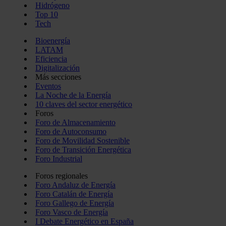
Hidrógeno
Top 10
Tech
Bioenergía
LATAM
Eficiencia
Digitalización
Más secciones
Eventos
La Noche de la Energía
10 claves del sector energético
Foros
Foro de Almacenamiento
Foro de Autoconsumo
Foro de Movilidad Sostenible
Foro de Transición Energética
Foro Industrial
Foros regionales
Foro Andaluz de Energía
Foro Catalán de Energía
Foro Gallego de Energía
Foro Vasco de Energía
I Debate Energético en España