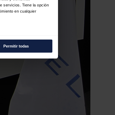
e servicios. Tiene la opción
imiento en cualquier
e varios metros
icas (huellas digitales)
Permitir todas
eferencias en la
sección de
e cookies.
 funciones de redes sociales
con nuestros partners de
ue les haya proporcionado o