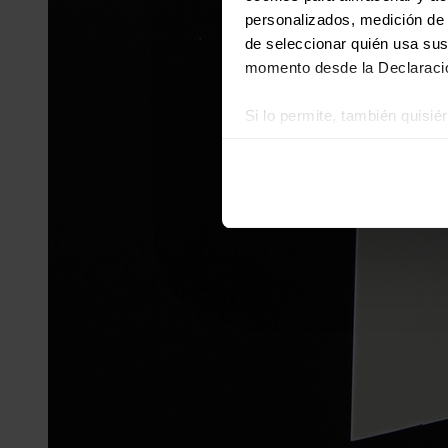
personalizados, medición de p
de seleccionar quién usa sus
momento desde la Declaració
Si lo permite, también quisi
Recopilar información
Identificar su disposi
Obtenga más información sob
datos
. Puede cambiar o reti
Las cookies de este sitio we
y analizar el tráfico. Ademá
redes sociales, publicidad y
que hayan recopilado a parti