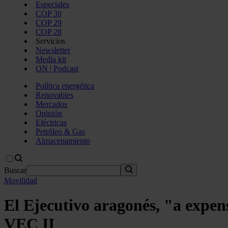
Especiales
COP 30
COP 29
COP 28
Servicios
Newsletter
Media kit
ON | Podcast
Política energética
Renovables
Mercados
Opinión
Eléctricas
Petróleo & Gas
Almacenamiento
Buscar
Movilidad
El Ejecutivo aragonés, "a expensa
VEC II