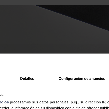
Detalles
Configuración de anuncios
os
ocios
procesamos sus datos personales, p.ej., su dirección IP, 
der la información en su dispositivo con el fin de ofrecer publi