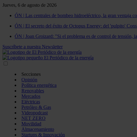
Jueves, 6 de agosto de 2026
ÓN | Las centrales de bombeo hidroeléctrico, la gran ventaja co
ÓN | El secreto del éxito de Octopus Energy: del 'pulpito' Const
ÓN | Joan Groizard: "Si el problema es de control de tensión, l
Suscríbete a nuestra Newsletter
Secciones
Opinión
Política energética
Renovables
Mercados
Eléctricas
Petróleo & Gas
Videopodcast
NET ZERO
Movilidad
Almacenamiento
Startups & Innovación