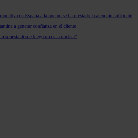
mpetitiva en España a la que no se ha prestado la atención suficiente
antine a generar confianza en el cliente
a respuesta desde luego no es la nuclear"