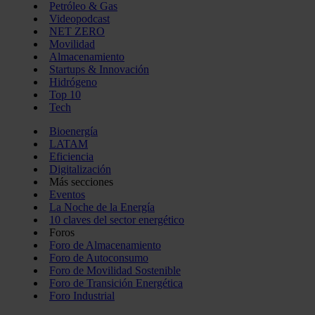
Petróleo & Gas
Videopodcast
NET ZERO
Movilidad
Almacenamiento
Startups & Innovación
Hidrógeno
Top 10
Tech
Bioenergía
LATAM
Eficiencia
Digitalización
Más secciones
Eventos
La Noche de la Energía
10 claves del sector energético
Foros
Foro de Almacenamiento
Foro de Autoconsumo
Foro de Movilidad Sostenible
Foro de Transición Energética
Foro Industrial