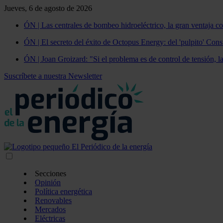
Jueves, 6 de agosto de 2026
ÓN | Las centrales de bombeo hidroeléctrico, la gran ventaja co
ÓN | El secreto del éxito de Octopus Energy: del 'pulpito' Const
ÓN | Joan Groizard: "Si el problema es de control de tensión, l
Suscríbete a nuestra Newsletter
Secciones
Opinión
Política energética
Renovables
Mercados
Eléctricas