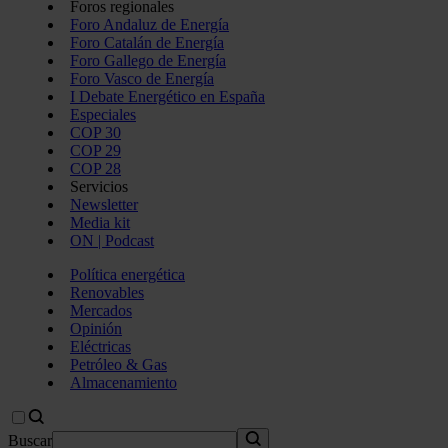
Foros regionales
Foro Andaluz de Energía
Foro Catalán de Energía
Foro Gallego de Energía
Foro Vasco de Energía
I Debate Energético en España
Especiales
COP 30
COP 29
COP 28
Servicios
Newsletter
Media kit
ON | Podcast
Política energética
Renovables
Mercados
Opinión
Eléctricas
Petróleo & Gas
Almacenamiento
Buscar