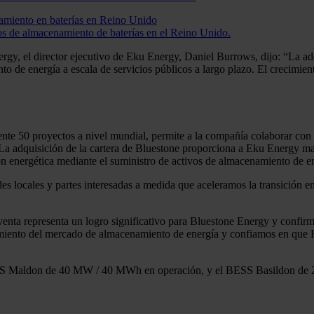
namiento en baterías en Reino Unido
os de almacenamiento de baterías en el Reino Unido.
gy, el director ejecutivo de Eku Energy, Daniel Burrows, dijo: “La adq
o de energía a escala de servicios públicos a largo plazo. El crecimie
e 50 proyectos a nivel mundial, permite a la compañía colaborar con s
 La adquisición de la cartera de Bluestone proporciona a Eku Energy ma
ón energética mediante el suministro de activos de almacenamiento de en
 locales y partes interesadas a medida que aceleramos la transición en
venta representa un logro significativo para Bluestone Energy y confi
ecimiento del mercado de almacenamiento de energía y confiamos en qu
el BESS Maldon de 40 MW / 40 MWh en operación, y el BESS Basildo