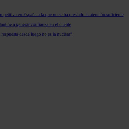
mpetitiva en España a la que no se ha prestado la atención suficiente
antine a generar confianza en el cliente
a respuesta desde luego no es la nuclear"