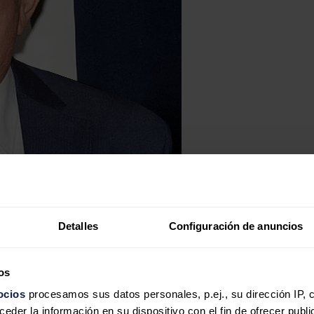
Detalles
Configuración de anuncios
os
ocios
procesamos sus datos personales, p.ej., su dirección IP, 
der la información en su dispositivo con el fin de ofrecer publi