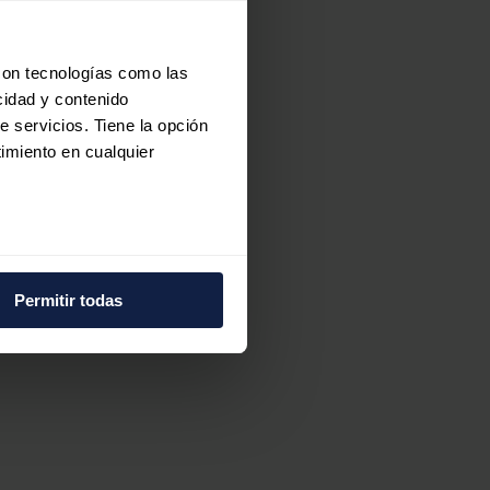
con tecnologías como las
cidad y contenido
s
e servicios. Tiene la opción
imiento en cualquier
e varios metros
icas (huellas digitales)
Permitir todas
eferencias en la
sección de
e cookies.
 funciones de redes sociales
con nuestros partners de
ue les haya proporcionado o