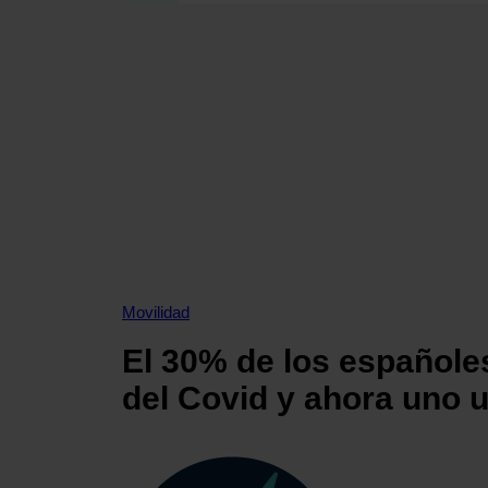
SECCIONES
OPINIÓN
POLÍTICA ENERGÉTICA
RENOVABLES
MERCADOS
ELÉCTRICAS
PETRÓLEO & GAS
VIDEOPODCAST
NET ZERO
Movilidad
MOVILIDAD
El 30% de los españole
ALMACENAMIENTO
STARTUPS & INNOVACIÓN
del Covid y ahora uno 
HIDRÓGENO
TOP 10
TECH