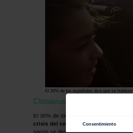
El 30% de los españoles dice que se hubies
Ningún comentario
El 30% de los españoles afirma que s
crisis del coronavirus
, pero que
hoy
e
Consentimiento
según se desprende de un estudio de m