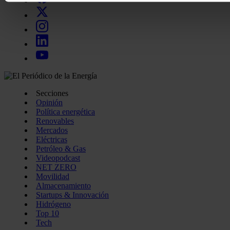
momento en la Declaración de cookies.
Las cookies de este sitio web se usan para personalizar el c
funciones de redes sociales y analizar el tráfico. Además, 
uso que haga del sitio web con nuestros partners de redes so
quienes pueden combinarla con otra información que les ha
recopilado a partir del uso que haya hecho de sus servicios.
Secciones
Opinión
Política energética
Renovables
Mercados
Eléctricas
Petróleo & Gas
Videopodcast
NET ZERO
Movilidad
Almacenamiento
Startups & Innovación
Hidrógeno
Top 10
Tech