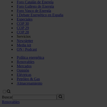
Foro Catalán de Energía
Foro Gallego de Energía
Foro Vasco de Energía
I Debate Energético en España
Especiales
COP 30
COP 29
COP 28
Servicios
Newsletter
Media kit
ON | Podcast
Política energética
Renovables
Mercados
Opinión
Eléctricas
Petróleo & Gas
Almacenamiento
Buscar
Renovables