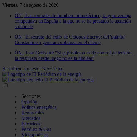
Viernes, 7 de agosto de 2026
ÓN | Las centrales de bombeo hidroeléctrico, la gran ventaja
competitiva en España a la que no se ha prestado la atención
suficiente
ÓN | El secreto del éxito de Octopus Energy: del 'pulpito'
Constantine a generar confianza en el cliente
ÓN | Joan Groizard: "Si el problema es de control de tensión,
la respuesta desde luego no es la nuclear"
Suscríbete a nuestra Newsletter
Secciones
Opinión
Política energética
Renovables
Mercados
Eléctricas
Petróleo & Gas
Videopodcast