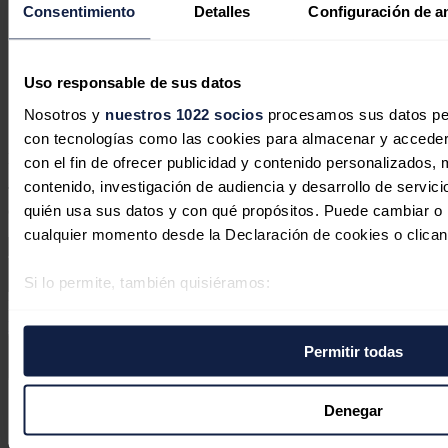
Piloto
Consentimiento
Detalles
Configuración de a
10/09/2023
Se puede mejorar. Pero para ello se debe invertir en I+D+i.
Uso responsable de sus datos
Nosotros y
nuestros 1022 socios
procesamos sus datos pers
Responder
con tecnologías como las cookies para almacenar y acceder 
Deja tu comentario
con el fin de ofrecer publicidad y contenido personalizados, 
contenido, investigación de audiencia y desarrollo de servici
Tu dirección de correo electrónico no será publicada. Todos los
quién usa sus datos y con qué propósitos. Puede cambiar o r
campos son obligatorios
cualquier momento desde la Declaración de cookies o clican
Si lo permite, también quisiéramos:
Este sitio web está protegido por reCAPTCHA y la
Política de
Recopilar información sobre su ubicación geográfica 
privacidad
y
Términos de servicio
de Google aplican.
varios metros
Permitir todas
Identificar su dispositivo analizándolo activamente p
Enviar comentario
específicas (huellas digitales)
Síguenos en redes sociales
Obtenga más información sobre cómo se procesan sus datos
Denegar
preferencias en la
sección de datos
. Puede cambiar o retira