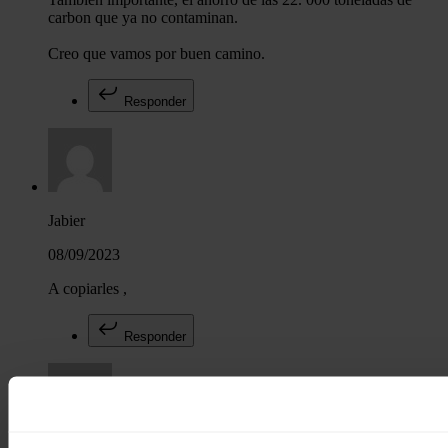
carbon que ya no contaminan.
Creo que vamos por buen camino.
Responder
Jabier
08/09/2023
A copiarles ,
Responder