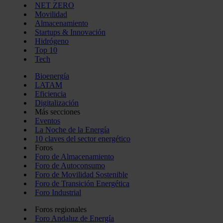
NET ZERO
Movilidad
Almacenamiento
Startups & Innovación
Hidrógeno
Top 10
Tech
Bioenergía
LATAM
Eficiencia
Digitalización
Más secciones
Eventos
La Noche de la Energía
10 claves del sector energético
Foros
Foro de Almacenamiento
Foro de Autoconsumo
Foro de Movilidad Sostenible
Foro de Transición Energética
Foro Industrial
Foros regionales
Foro Andaluz de Energía