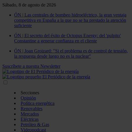
Sábado, 8 de agosto de 2026
ÓN | Las centrales de bombeo hidroeléctrico, la gran ventaja
competitiva en España a la que no se ha prestado la atención
suficiente
ÓN | El secreto del éxito de Octopus Energy: del 'pulpito'
Constantine a generar confianza en el cliente
ÓN | Joan Groizard: "Si el problema es de control de tensión,
la respuesta desde luego no es la nuclear"
Suscríbete a nuestra Newsletter
Secciones
Opinión
Política energética
Renovables
Mercados
Eléctricas
Petróleo & Gas
Videopodcast