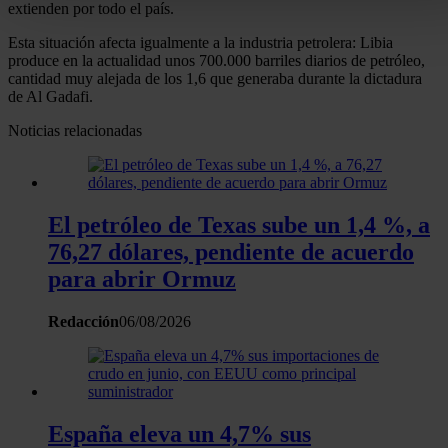
extienden por todo el país.
Obtenga más información sobre cómo se procesan sus dato
personales y establezca sus preferencias en la
sección de
Esta situación afecta igualmente a la industria petrolera: Libia
produce en la actualidad unos 700.000 barriles diarios de petróleo,
datos
. Puede cambiar o retirar su consentimiento en cualqui
cantidad muy alejada de los 1,6 que generaba durante la dictadura
momento en la Declaración de cookies.
de Al Gadafi.
Noticias relacionadas
Las cookies de este sitio web se usan para personalizar el
contenido y los anuncios, ofrecer funciones de redes sociale
analizar el tráfico. Además, compartimos información sobre 
uso que haga del sitio web con nuestros partners de redes
El petróleo de Texas sube un 1,4 %, a
sociales, publicidad y análisis web, quienes pueden combina
76,27 dólares, pendiente de acuerdo
con otra información que les haya proporcionado o que haya
para abrir Ormuz
recopilado a partir del uso que haya hecho de sus servicios.
Redacción
06/08/2026
España eleva un 4,7% sus