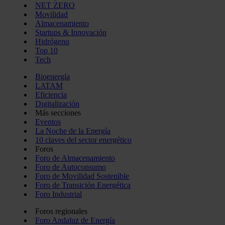
NET ZERO
Movilidad
Almacenamiento
Startups & Innovación
Hidrógeno
Top 10
Tech
Bioenergía
LATAM
Eficiencia
Digitalización
Más secciones
Eventos
La Noche de la Energía
10 claves del sector energético
Foros
Foro de Almacenamiento
Foro de Autoconsumo
Foro de Movilidad Sostenible
Foro de Transición Energética
Foro Industrial
Foros regionales
Foro Andaluz de Energía