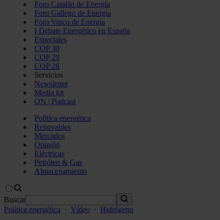
Foro Catalán de Energía
Foro Gallego de Energía
Foro Vasco de Energía
I Debate Energético en España
Especiales
COP 30
COP 29
COP 28
Servicios
Newsletter
Media kit
ON | Podcast
Política energética
Renovables
Mercados
Opinión
Eléctricas
Petróleo & Gas
Almacenamiento
Buscar
Política energética
·
Vídeo
·
Hidrógeno