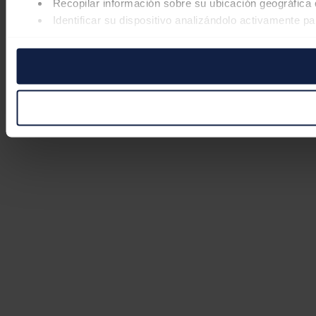
Recopilar información sobre su ubicación geográfica 
Identificar su dispositivo analizándolo activamente pa
Obtenga más información sobre cómo se procesan sus datos
retirar su consentimiento en cualquier momento en la Declar
Las cookies de este sitio web se usan para personalizar el co
Además, compartimos información sobre el uso que haga del s
pueden combinarla con otra información que les haya proporc