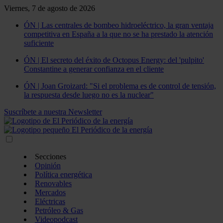
Viernes, 7 de agosto de 2026
ÓN | Las centrales de bombeo hidroeléctrico, la gran ventaja
competitiva en España a la que no se ha prestado la atención
suficiente
ÓN | El secreto del éxito de Octopus Energy: del 'pulpito'
Constantine a generar confianza en el cliente
ÓN | Joan Groizard: "Si el problema es de control de tensión,
la respuesta desde luego no es la nuclear"
Suscríbete a nuestra Newsletter
Secciones
Opinión
Política energética
Renovables
Mercados
Eléctricas
Petróleo & Gas
Videopodcast