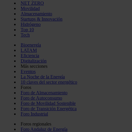
NET ZERO
Movilidad
Almacenamiento
Startups & Innovación
Hidrógeno
Top 10
Tech
Bioenergía
LATAM
Eficiencia
Digitalización
Más secciones
Eventos
La Noche de la Energía
10 claves del sector energético
Foros
Foro de Almacenamiento
Foro de Autoconsumo
Foro de Movilidad Sostenible
Foro de Transición Energética
Foro Industrial
Foros regionales
Foro Andaluz de Energía