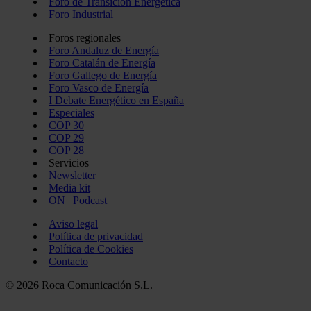
Foro de Transición Energética
Foro Industrial
Foros regionales
Foro Andaluz de Energía
Foro Catalán de Energía
Foro Gallego de Energía
Foro Vasco de Energía
I Debate Energético en España
Especiales
COP 30
COP 29
COP 28
Servicios
Newsletter
Media kit
ON | Podcast
Aviso legal
Política de privacidad
Política de Cookies
Contacto
© 2026 Roca Comunicación S.L.