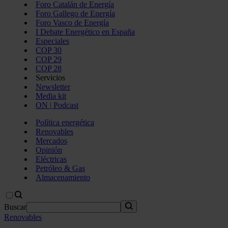
Foro Catalán de Energía
Foro Gallego de Energía
Foro Vasco de Energía
I Debate Energético en España
Especiales
COP 30
COP 29
COP 28
Servicios
Newsletter
Media kit
ON | Podcast
Política energética
Renovables
Mercados
Opinión
Eléctricas
Petróleo & Gas
Almacenamiento
Buscar
Renovables