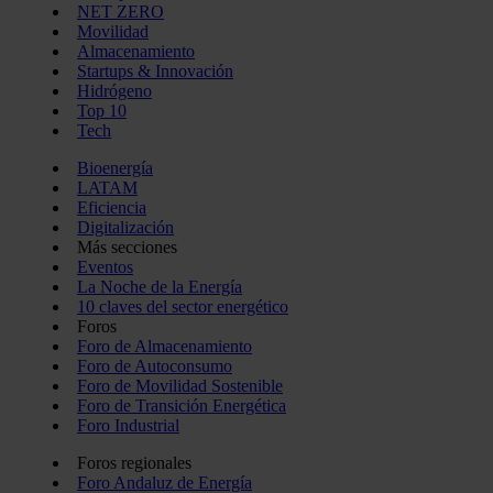
NET ZERO
Movilidad
Almacenamiento
Startups & Innovación
Hidrógeno
Top 10
Tech
Bioenergía
LATAM
Eficiencia
Digitalización
Más secciones
Eventos
La Noche de la Energía
10 claves del sector energético
Foros
Foro de Almacenamiento
Foro de Autoconsumo
Foro de Movilidad Sostenible
Foro de Transición Energética
Foro Industrial
Foros regionales
Foro Andaluz de Energía