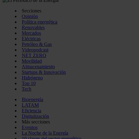
Secciones
Opinión
Política energética
Renovables
Mercados
Eléctricas
Petróleo & Gas
Videopodcast
NET ZERO
Movilidad
Almacenamiento
Startups & Innovación
Hidrógeno
Top 10
Tech
Bioenergía
LATAM
Eficiencia
Digitalización
Más secciones
Eventos
La Noche de la Energía
10 claves del sector energético