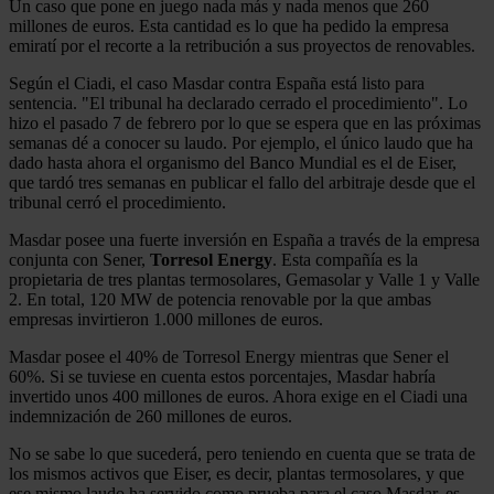
Un caso que pone en juego nada más y nada menos que 260
millones de euros. Esta cantidad es lo que ha pedido la empresa
emiratí por el recorte a la retribución a sus proyectos de renovables.
Según el Ciadi, el caso Masdar contra España está listo para
sentencia. "El tribunal ha declarado cerrado el procedimiento". Lo
hizo el pasado 7 de febrero por lo que se espera que en las próximas
semanas dé a conocer su laudo. Por ejemplo, el único laudo que ha
dado hasta ahora el organismo del Banco Mundial es el de Eiser,
que tardó tres semanas en publicar el fallo del arbitraje desde que el
tribunal cerró el procedimiento.
Masdar posee una fuerte inversión en España a través de la empresa
conjunta con Sener,
Torresol Energy
. Esta compañía es la
propietaria de tres plantas termosolares, Gemasolar y Valle 1 y Valle
2. En total, 120 MW de potencia renovable por la que ambas
empresas invirtieron 1.000 millones de euros.
Masdar posee el 40% de Torresol Energy mientras que Sener el
60%. Si se tuviese en cuenta estos porcentajes, Masdar habría
invertido unos 400 millones de euros. Ahora exige en el Ciadi una
indemnización de 260 millones de euros.
No se sabe lo que sucederá, pero teniendo en cuenta que se trata de
los mismos activos que Eiser, es decir, plantas termosolares, y que
ese mismo laudo ha servido como prueba para el caso Masdar, es