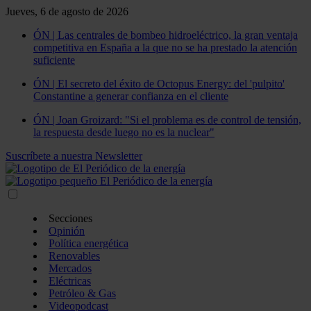
Jueves, 6 de agosto de 2026
ÓN | Las centrales de bombeo hidroeléctrico, la gran ventaja
competitiva en España a la que no se ha prestado la atención
suficiente
ÓN | El secreto del éxito de Octopus Energy: del 'pulpito'
Constantine a generar confianza en el cliente
ÓN | Joan Groizard: "Si el problema es de control de tensión,
la respuesta desde luego no es la nuclear"
Suscríbete a nuestra Newsletter
Secciones
Opinión
Política energética
Renovables
Mercados
Eléctricas
Petróleo & Gas
Videopodcast