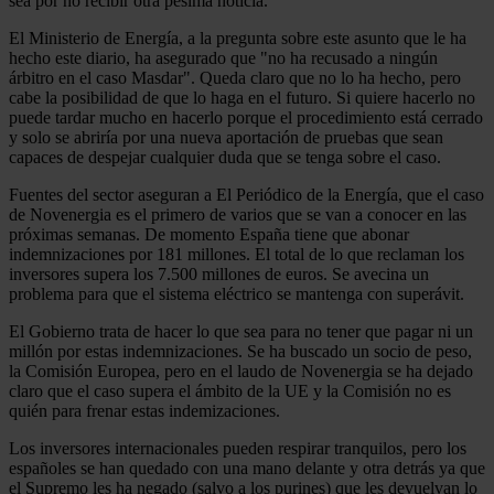
sea por no recibir otra pésima noticia.
El Ministerio de Energía, a la pregunta sobre este asunto que le ha
hecho este diario, ha asegurado que "no ha recusado a ningún
árbitro en el caso Masdar". Queda claro que no lo ha hecho, pero
cabe la posibilidad de que lo haga en el futuro. Si quiere hacerlo no
puede tardar mucho en hacerlo porque el procedimiento está cerrado
y solo se abriría por una nueva aportación de pruebas que sean
capaces de despejar cualquier duda que se tenga sobre el caso.
Fuentes del sector aseguran a El Periódico de la Energía, que el caso
de Novenergia es el primero de varios que se van a conocer en las
próximas semanas. De momento España tiene que abonar
indemnizaciones por 181 millones. El total de lo que reclaman los
inversores supera los 7.500 millones de euros. Se avecina un
problema para que el sistema eléctrico se mantenga con superávit.
El Gobierno trata de hacer lo que sea para no tener que pagar ni un
millón por estas indemnizaciones. Se ha buscado un socio de peso,
la Comisión Europea, pero en el laudo de Novenergia se ha dejado
claro que el caso supera el ámbito de la UE y la Comisión no es
quién para frenar estas indemizaciones.
Los inversores internacionales pueden respirar tranquilos, pero los
españoles se han quedado con una mano delante y otra detrás ya que
el Supremo les ha negado (salvo a los purines) que les devuelvan lo