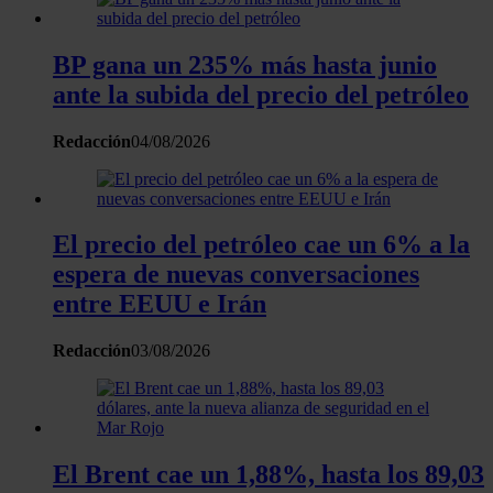
el contenido y los anuncios, ofrecer funciones de redes
sociales y analizar el tráfico. Además, compartimos
BP gana un 235% más hasta junio
información sobre el uso que haga del sitio web con
ante la subida del precio del petróleo
nuestros partners de redes sociales, publicidad y análisis
web, quienes pueden combinarla con otra información
Redacción
04/08/2026
que les haya proporcionado o que hayan recopilado a
partir del uso que haya hecho de sus servicios.
El precio del petróleo cae un 6% a la
espera de nuevas conversaciones
entre EEUU e Irán
Redacción
03/08/2026
El Brent cae un 1,88%, hasta los 89,03