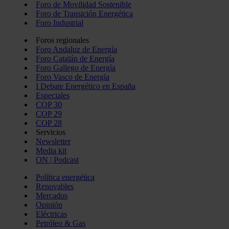
Foro de Movilidad Sostenible
Foro de Transición Energética
Foro Industrial
Foros regionales
Foro Andaluz de Energía
Foro Catalán de Energía
Foro Gallego de Energía
Foro Vasco de Energía
I Debate Energético en España
Especiales
COP 30
COP 29
COP 28
Servicios
Newsletter
Media kit
ON | Podcast
Política energética
Renovables
Mercados
Opinión
Eléctricas
Petróleo & Gas