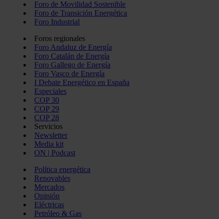
Foro de Movilidad Sostenible
Foro de Transición Energética
Foro Industrial
Foros regionales
Foro Andaluz de Energía
Foro Catalán de Energía
Foro Gallego de Energía
Foro Vasco de Energía
I Debate Energético en España
Especiales
COP 30
COP 29
COP 28
Servicios
Newsletter
Media kit
ON | Podcast
Política energética
Renovables
Mercados
Opinión
Eléctricas
Petróleo & Gas