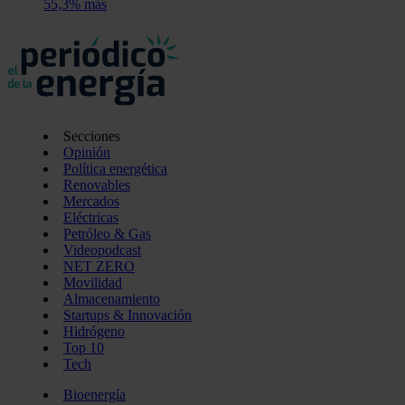
55,3% más
Secciones
Opinión
Política energética
Renovables
Mercados
Eléctricas
Petróleo & Gas
Videopodcast
NET ZERO
Movilidad
Almacenamiento
Startups & Innovación
Hidrógeno
Top 10
Tech
Bioenergía