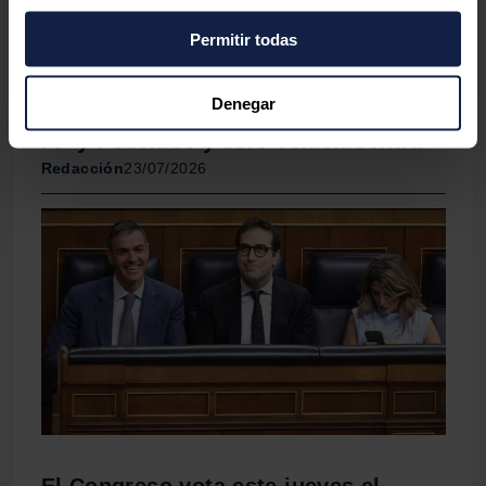
momento desde la Declaración de cookies o clicando en
Permitir todas
el Menú de consentimiento.
El Congreso convalida el nuevo
Si lo permite, también quisiéramos:
Denegar
decreto anticrisis, con abstención de
Recopilar información sobre su ubicación
PP y Podemos y sólo Vox en contra
geográfica que puede tener una precisión de varios
Redacción
23/07/2026
metros
Identificar su dispositivo analizándolo activamente
para buscar características específicas (huellas
digitales)
Obtenga más información sobre cómo se procesan sus
datos personales y establezca sus preferencias en la
sección de datos
. Puede cambiar o retirar su
consentimiento en cualquier momento en la Declaración
de cookies.
Las cookies de este sitio web se usan para personalizar
el contenido y los anuncios, ofrecer funciones de redes
El Congreso vota este jueves el