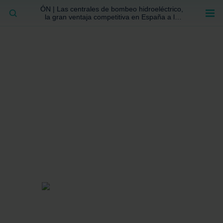
ÓN | Las centrales de bombeo hidroeléctrico,
BUSCAR
la gran ventaja competitiva en España a la
que no se ha prestado la atención suficiente