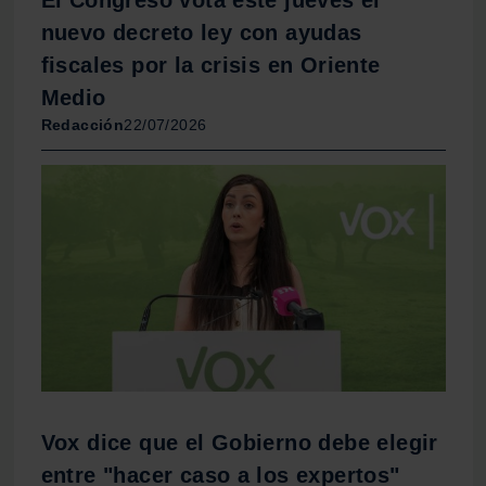
sociales y analizar el tráfico. Además, compartimos
nuevo decreto ley con ayudas
información sobre el uso que haga del sitio web con
nuestros partners de redes sociales, publicidad y análisis
fiscales por la crisis en Oriente
web, quienes pueden combinarla con otra información
Medio
que les haya proporcionado o que hayan recopilado a
Redacción
22/07/2026
partir del uso que haya hecho de sus servicios.
Vox dice que el Gobierno debe elegir
entre "hacer caso a los expertos"