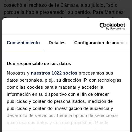
cosechó el rechazo de la Cámara, a su juicio, "sólo
porque la había presentado" su partido. Para Martínez
Ferro hay que encontrar el "consenso" en temas "clave"
como este y no usarlo de "forma partidista".
Finalmente, la portavoz de PNV, Begoña Sagastizábal,
Consentimiento
Detalles
Configuración de anuncios
ha llamado a luchar contra este problema climático
siendo "previsores" y "audaces" y no de forma
"precipitada", mientras que su homólogo de ERC,
Uso responsable de sus datos
Xavier Eritja, ha llamado a las formaciones a ponerse
Nosotros y
nuestros 1022 socios
procesamos sus
de acuerdo para intentar "revertir" los fenómenos
datos personales, p.ej., su dirección IP, con tecnologías
climáticos que ya asolan España y ser así "más
como las cookies para almacenar y acceder la
resilientes que ahora" a estos sucesos.
información en su dispositivo con el fin de ofrecer
publicidad y contenido personalizados, medición de
publicidad y contenido, investigación de audiencia y
desarrollo de servicios. Tiene la opción de seleccionar
Noticias relacionadas
quién usa sus datos y con qué propósitos. Puede
cambiar o retirar su consentimiento en cualquier