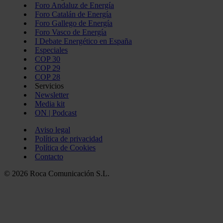
Foro Andaluz de Energía
Foro Catalán de Energía
Foro Gallego de Energía
Foro Vasco de Energía
I Debate Energético en España
Especiales
COP 30
COP 29
COP 28
Servicios
Newsletter
Media kit
ON | Podcast
Aviso legal
Política de privacidad
Política de Cookies
Contacto
© 2026 Roca Comunicación S.L.