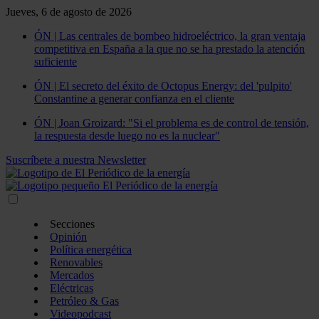
Jueves, 6 de agosto de 2026
ÓN | Las centrales de bombeo hidroeléctrico, la gran ventaja
competitiva en España a la que no se ha prestado la atención
suficiente
ÓN | El secreto del éxito de Octopus Energy: del 'pulpito'
Constantine a generar confianza en el cliente
ÓN | Joan Groizard: "Si el problema es de control de tensión,
la respuesta desde luego no es la nuclear"
Suscríbete a nuestra Newsletter
Secciones
Opinión
Política energética
Renovables
Mercados
Eléctricas
Petróleo & Gas
Videopodcast