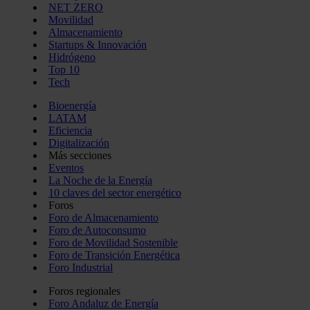
NET ZERO
Movilidad
Almacenamiento
Startups & Innovación
Hidrógeno
Top 10
Tech
Bioenergía
LATAM
Eficiencia
Digitalización
Más secciones
Eventos
La Noche de la Energía
10 claves del sector energético
Foros
Foro de Almacenamiento
Foro de Autoconsumo
Foro de Movilidad Sostenible
Foro de Transición Energética
Foro Industrial
Foros regionales
Foro Andaluz de Energía