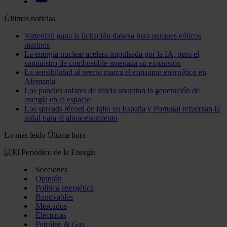
Últimas noticias
Vattenfall gana la licitación danesa para parques eólicos
marinos
La energía nuclear acelera impulsada por la IA, pero el
suministro de combustible amenaza su expansión
La sensibilidad al precio marca el consumo energético en
Alemania
Los paneles solares de silicio abaratan la generación de
energía en el espacio
Los spreads récord de julio en España y Portugal refuerzan la
señal para el almacenamiento
Lo más leído
Última hora
Secciones
Opinión
Política energética
Renovables
Mercados
Eléctricas
Petróleo & Gas