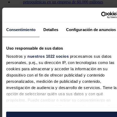
Adnoc y OMV fusionarán sus filiales
petroquímicas en un empresa de
60.000 millones
Consentimiento
Detalles
Configuración de anuncios
Uso responsable de sus datos
La empresa austríaca OMV cancela
Nosotros y
nuestros 1022 socios
procesamos sus datos
su contrato de suministro de gas con
personales, p.ej., su dirección IP, con tecnologías como las
Gazprom
cookies para almacenar y acceder la información en su
dispositivo con el fin de ofrecer publicidad y contenido
El canciller federal austríaco, el conservador
Christian Stocker,
personalizados, medición de publicidad y contenido,
consideró hoy de importancia "estratégica para la seguridad del
investigación de audiencia y desarrollo de servicios. Tiene la
suministro" este proyecto, especialmente ante los cuellos de botella
en el comercio de combustibles fósiles causados por los conflictos
opción de seleccionar quién usa sus datos y con qué
en Ucrania y Oriente Medio.
propósitos. Puede cambiar o retirar su consentimiento en
cualquier momento desde la Declaración de cookies o clica
"Las actuales turbulencias geopolíticas demuestran claramente lo
importante que es aprovechar con inteligencia el potencial propio e
en el Menú de consentimiento.
invertir en infraestructura moderna local", subrayó el jefe de