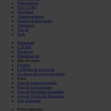
Videopodcast
NET ZERO
Movilidad
Almacenamiento
Startups & Innovación
Hidrógeno
Top 10
Tech
Bioenergía
LATAM
Eficiencia
Digitalización
Más secciones
Eventos
La Noche de la Energía
10 claves del sector energético
Foros
Foro de Almacenamiento
Foro de Autoconsumo
Foro de Movilidad Sostenible
Foro de Transición Energética
Foro Industrial
Foros regionales