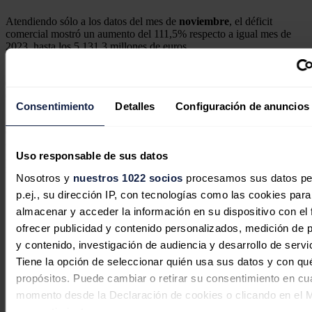
Atendiendo sólo a los datos del mes de
noviembre
, el déficit
comercial mostró un aumento del 111,5% respecto a igual mes de
2023, hasta los 5.131,3 millones de euros.
Según ha explicado el Ministerio que dirige
Carlos Cuerpo
, el 64%
del déficit comercial en noviembre provino del
componente
energético
y el 36% restante del no energético.
Consentimiento
Detalles
Configuración de anuncios
Las exportaciones alcanzaron en noviembre los 32.640,4 millones
de euros, un 6,4% menos que en el mismo mes de 2023, rompiendo
con cuatro meses consecutivos de alzas mensuales, en tanto que las
Uso responsable de sus datos
importaciones ascendieron a 37.771,7 millones de euros, un 1,3%
más.
Nosotros y
nuestros 1022 socios
procesamos sus datos pe
Noticias relacionadas
p.ej., su dirección IP, con tecnologías como las cookies para
almacenar y acceder la información en su dispositivo con el 
ofrecer publicidad y contenido personalizados, medición de p
y contenido, investigación de audiencia y desarrollo de servi
En defensa de la comercialización
Tiene la opción de seleccionar quién usa sus datos y con qu
independiente: competencia, cercanía
propósitos. Puede cambiar o retirar su consentimiento en cu
y rigor
momento desde la Declaración de cookies o clicando en el 
consentimiento.