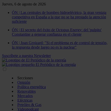
Jueves, 6 de agosto de 2026
ÓN | Las centrales de bombeo hidroeléctrico, la gran ventaja
competitiva en España a la que no se ha prestado la atención
suficiente
ÓN | El secreto del éxito de Octopus Energy: del 'pulpito'
Constantine a generar confianza en el cliente
ÓN | Joan Groizard: "Si el problema es de control de tensión,
la respuesta desde luego no es la nuclear"
Suscríbete a nuestra Newsletter
Secciones
Opinión
Política energética
Renovables
Mercados
Eléctricas
Petróleo & Gas
Videopodcast