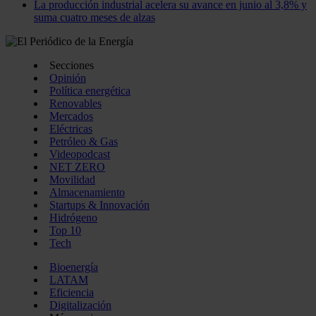
La producción industrial acelera su avance en junio al 3,8% y
suma cuatro meses de alzas
Secciones
Opinión
Política energética
Renovables
Mercados
Eléctricas
Petróleo & Gas
Videopodcast
NET ZERO
Movilidad
Almacenamiento
Startups & Innovación
Hidrógeno
Top 10
Tech
Bioenergía
LATAM
Eficiencia
Digitalización