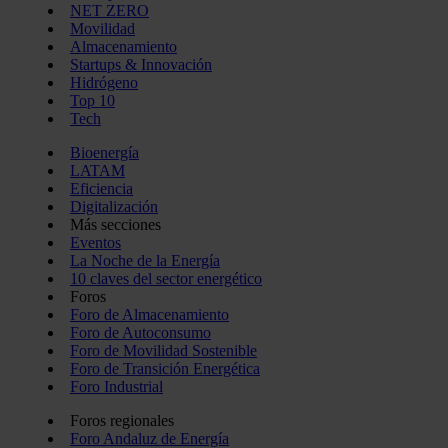
NET ZERO
Movilidad
Almacenamiento
Startups & Innovación
Hidrógeno
Top 10
Tech
Bioenergía
LATAM
Eficiencia
Digitalización
Más secciones
Eventos
La Noche de la Energía
10 claves del sector energético
Foros
Foro de Almacenamiento
Foro de Autoconsumo
Foro de Movilidad Sostenible
Foro de Transición Energética
Foro Industrial
Foros regionales
Foro Andaluz de Energía