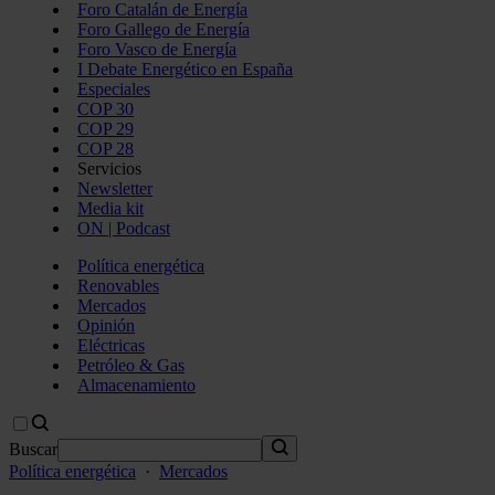
Foro Catalán de Energía
Foro Gallego de Energía
Foro Vasco de Energía
I Debate Energético en España
Especiales
COP 30
COP 29
COP 28
Servicios
Newsletter
Media kit
ON | Podcast
Política energética
Renovables
Mercados
Opinión
Eléctricas
Petróleo & Gas
Almacenamiento
Buscar
Política energética
·
Mercados