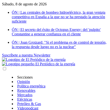
Sábado, 8 de agosto de 2026
ÓN | Las centrales de bombeo hidroeléctrico, la gran ventaja
competitiva en España a la que no se ha prestado la atención
suficiente
ÓN | El secreto del éxito de Octopus Energy: del 'pulpito'
Constantine a generar confianza en el cliente
ÓN | Joan Groizard: "Si el problema es de control de tensión,
la respuesta desde luego no es la nuclear"
Suscríbete a nuestra Newsletter
Secciones
Opinión
Política energética
Renovables
Mercados
Eléctricas
Petróleo & Gas
Videopodcast