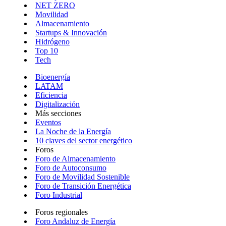
NET ZERO
Movilidad
Almacenamiento
Startups & Innovación
Hidrógeno
Top 10
Tech
Bioenergía
LATAM
Eficiencia
Digitalización
Más secciones
Eventos
La Noche de la Energía
10 claves del sector energético
Foros
Foro de Almacenamiento
Foro de Autoconsumo
Foro de Movilidad Sostenible
Foro de Transición Energética
Foro Industrial
Foros regionales
Foro Andaluz de Energía