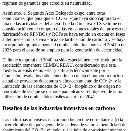
régimen de garantías que acredite su neutralidad.
Asimismo, el Segundo Acto Delegado exige, entre otras
condiciones, que para que el CO~2 ~que haya sido capturado en
una de las actividades del anexo I de la Directiva ETS se tome en
consideración en el cómputo de las emisiones totales del proceso de
fabricación de RFNBOs y RCFs se haya tenido en cuenta en fases
anteriores en un sistema eficaz de tarificación de carbono y se haya
incorporado químicamente al combustible final antes del 2041 o del
2036 para el caso de su empleo para la generación de electricidad.
El límite temporal del 2040 ha sido especialmente criticado por la
asociación cementera CEMBUREAU, considerando que esta
medida, además de no estar justificada técnicamente por la
Comisión, resulta inviable teniendo en cuenta el número reducido
actual de proyectos de captura y almacenamiento de CO~2~ y la
limitación de las cantidades de CO~2 ~biogénico o de origen no
renovable de las que se dispone para alcanzar el objetivo de la no
utilización de combustibles fósiles a partir de 2041.
Desafíos de las industrias intensivas en carbono
Las industrias intensivas en carbono tienen que enfrentarse a (i) la
incertidumbre de qué agente de la cadena de valor se beneficiará del
abatimiento del CO~2~ evitado, (ii) la falta de aprovisionamiento y