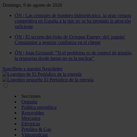
Domingo, 9 de agosto de 2026
ÓN | Las centrales de bombeo hidroeléctrico, la gran ventaja
competitiva en España a la que no se ha prestado la atención
suficiente
ÓN | El secreto del éxito de Octopus Energy: del 'pulpito'
Constantine a generar confianza en el cliente
ÓN | Joan Groizard: "Si el problema es de control de tensión,
la respuesta desde luego no es la nuclear"
Suscríbete a nuestra Newsletter
Secciones
Opinión
Política energética
Renovables
Mercados
Eléctricas
Petróleo & Gas
Videopodcast