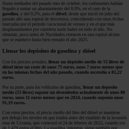
Hasta mediados del pasado mes de octubre, los carburantes habían
llegado a sumar un abaratamiento del 8,9%, en el caso de la
gasolina
, y del 9,2%, para el
diésel
, desde que inició en julio del
pasado año una espiral de descensos, coincidiendo con unas fechas
marcadas por el periodo vacacional de verano y en el que más
desplazamientos por carretera suele haber en todo el año. No
obstante, poco antes de Navidades entraron en una espiral alcista
que se mantuvo hasta bien entrado el año 2025.
Llenar los depósitos de gasolina y diésel
Con los precios actuales,
llenar un depósito medio de 55 litros de
diésel tiene un coste de unos 75 euros, unos 7 euros menos que
en las mismas fechas del año pasado, cuando ascendía a 82,22
euros.
Por su parte, para los vehículos de gasolina, l
lenar un depósito
medio (55 litros) supone un desembolso actualmente de unos 80
euros, unos 11 euros menos que en 2024, cuando suponía unos
91,19 euros.
Con estos precios, el precio medio del litro del diésel se mantiene
por debajo los niveles en que estaba antes del estallido de la invasión
rusa de Ucrania, que comenzó el 24 de febrero de 2022, cuando era
de 1,479 euros el litro. La gasolina, mientras, sigue también por