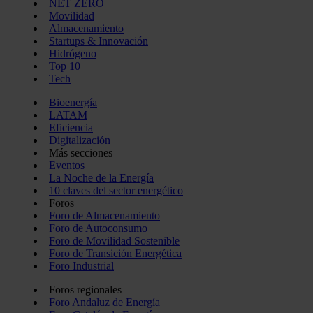
NET ZERO
Movilidad
Almacenamiento
Startups & Innovación
Hidrógeno
Top 10
Tech
Bioenergía
LATAM
Eficiencia
Digitalización
Más secciones
Eventos
La Noche de la Energía
10 claves del sector energético
Foros
Foro de Almacenamiento
Foro de Autoconsumo
Foro de Movilidad Sostenible
Foro de Transición Energética
Foro Industrial
Foros regionales
Foro Andaluz de Energía