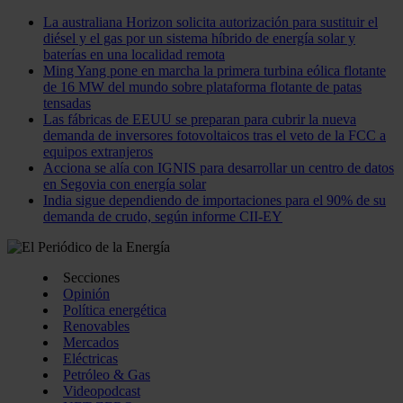
La australiana Horizon solicita autorización para sustituir el
diésel y el gas por un sistema híbrido de energía solar y
baterías en una localidad remota
Ming Yang pone en marcha la primera turbina eólica flotante
de 16 MW del mundo sobre plataforma flotante de patas
tensadas
Las fábricas de EEUU se preparan para cubrir la nueva
demanda de inversores fotovoltaicos tras el veto de la FCC a
equipos extranjeros
Acciona se alía con IGNIS para desarrollar un centro de datos
en Segovia con energía solar
India sigue dependiendo de importaciones para el 90% de su
demanda de crudo, según informe CII-EY
Secciones
Opinión
Política energética
Renovables
Mercados
Eléctricas
Petróleo & Gas
Videopodcast