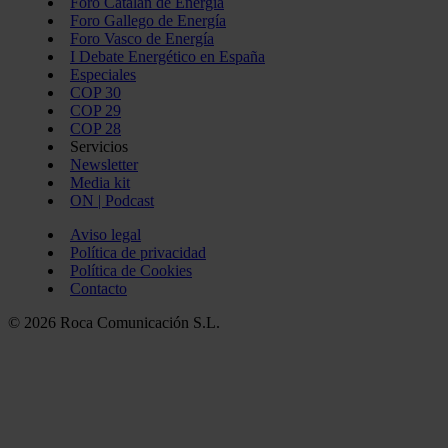
Foro Catalán de Energía
Foro Gallego de Energía
Foro Vasco de Energía
I Debate Energético en España
Especiales
COP 30
COP 29
COP 28
Servicios
Newsletter
Media kit
ON | Podcast
Aviso legal
Política de privacidad
Política de Cookies
Contacto
© 2026 Roca Comunicación S.L.