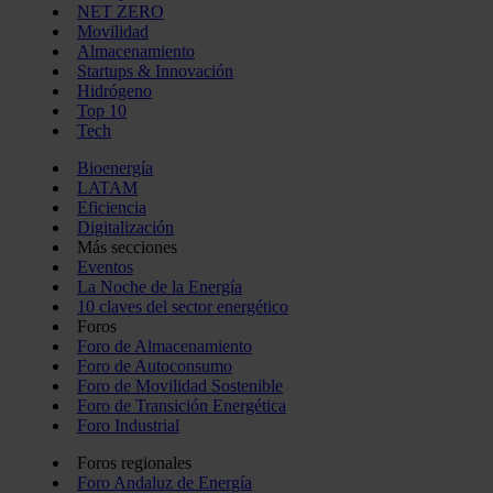
NET ZERO
Movilidad
Almacenamiento
Startups & Innovación
Hidrógeno
Top 10
Tech
Bioenergía
LATAM
Eficiencia
Digitalización
Más secciones
Eventos
La Noche de la Energía
10 claves del sector energético
Foros
Foro de Almacenamiento
Foro de Autoconsumo
Foro de Movilidad Sostenible
Foro de Transición Energética
Foro Industrial
Foros regionales
Foro Andaluz de Energía