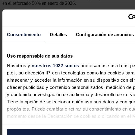
en el reforzado 50% en enero de 2026.
Los electrointensivos
Además, se mantiene por el Gobierno el descuento del 80% de
los peajes hasta el 31 de diciembre del próximo año para las
Consentimiento
Detalles
Configuración de anuncios
industrias electrointensivas.
Noticias relacionadas
Uso responsable de sus datos
Nosotros y
nuestros 1022 socios
procesamos sus datos pe
p.ej., su dirección IP, con tecnologías como las cookies para
almacenar y acceder la información en su dispositivo con el 
El Gobierno rescata con 274 millones
ofrecer publicidad y contenido personalizados, medición de p
cuatro proyectos de hidrógeno verde
y contenido, investigación de audiencia y desarrollo de servi
descartados por Bruselas
Tiene la opción de seleccionar quién usa sus datos y con qu
propósitos. Puede cambiar o retirar su consentimiento en cu
Redacción
06/08/2026
momento desde la Declaración de cookies o clicando en el 
consentimiento.