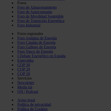
Foros
Foro de Almacenamiento
Foro de Autoconsumo
Foro de Movilidad Sostenible
Foro de Transición Energética
Foro Industrial
Foros regionales
Foro Andaluz de Energía
Foro Catalán de Energía
Foro Gallego de Energía
Foro Vasco de Energía
I Debate Energético en España
Especiales
COP 30
COP 29
COP 28
Servicios
Newsletter
Media kit
ON | Podcast
Aviso legal
Política de privacidad
Política de Cookies