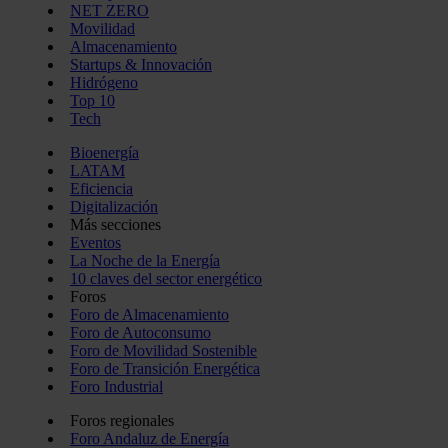
NET ZERO
Movilidad
Almacenamiento
Startups & Innovación
Hidrógeno
Top 10
Tech
Bioenergía
LATAM
Eficiencia
Digitalización
Más secciones
Eventos
La Noche de la Energía
10 claves del sector energético
Foros
Foro de Almacenamiento
Foro de Autoconsumo
Foro de Movilidad Sostenible
Foro de Transición Energética
Foro Industrial
Foros regionales
Foro Andaluz de Energía