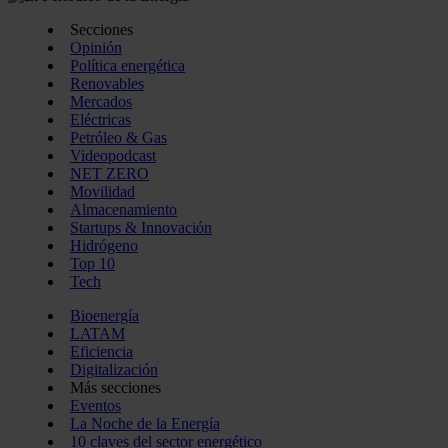
Secciones
Opinión
Política energética
Renovables
Mercados
Eléctricas
Petróleo & Gas
Videopodcast
NET ZERO
Movilidad
Almacenamiento
Startups & Innovación
Hidrógeno
Top 10
Tech
Bioenergía
LATAM
Eficiencia
Digitalización
Más secciones
Eventos
La Noche de la Energía
10 claves del sector energético