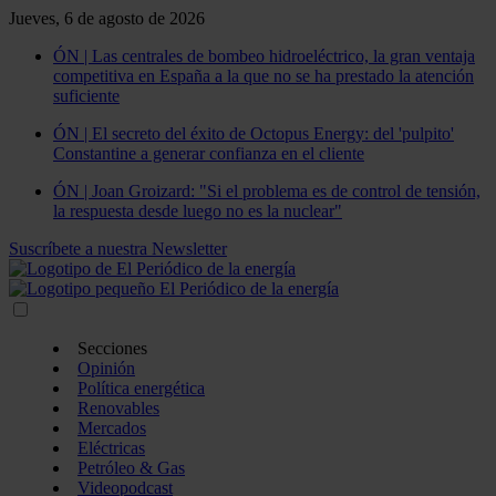
Jueves, 6 de agosto de 2026
ÓN | Las centrales de bombeo hidroeléctrico, la gran ventaja
competitiva en España a la que no se ha prestado la atención
suficiente
ÓN | El secreto del éxito de Octopus Energy: del 'pulpito'
Constantine a generar confianza en el cliente
ÓN | Joan Groizard: "Si el problema es de control de tensión,
la respuesta desde luego no es la nuclear"
Suscríbete a nuestra Newsletter
Secciones
Opinión
Política energética
Renovables
Mercados
Eléctricas
Petróleo & Gas
Videopodcast