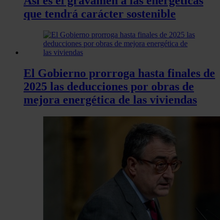
Así es el gravamen a las energéticas
que tendrá carácter sostenible
El Gobierno prorroga hasta finales de
2025 las deducciones por obras de
mejora energética de las viviendas