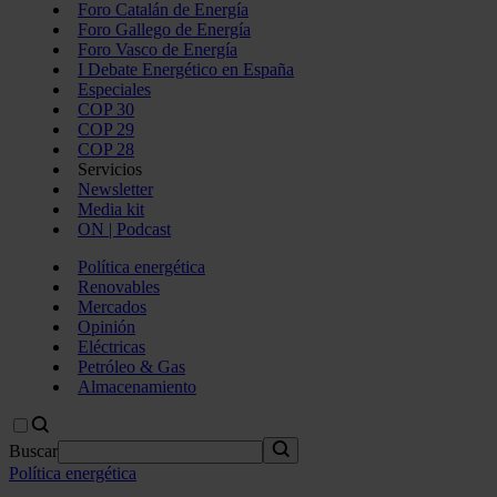
Foro Catalán de Energía
Foro Gallego de Energía
Foro Vasco de Energía
I Debate Energético en España
Especiales
COP 30
COP 29
COP 28
Servicios
Newsletter
Media kit
ON | Podcast
Política energética
Renovables
Mercados
Opinión
Eléctricas
Petróleo & Gas
Almacenamiento
Buscar
Política energética