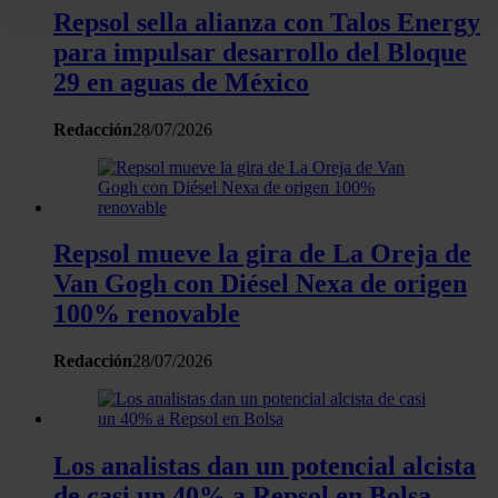
para buscar características específicas (huellas
Repsol sella alianza con Talos Energy
digitales)
para impulsar desarrollo del Bloque
Obtenga más información sobre cómo se procesan sus
29 en aguas de México
datos personales y establezca sus preferencias en la
sección de datos
. Puede cambiar o retirar su
Redacción
28/07/2026
consentimiento en cualquier momento en la Declaración
de cookies.
Las cookies de este sitio web se usan para personalizar
Repsol mueve la gira de La Oreja de
el contenido y los anuncios, ofrecer funciones de redes
Van Gogh con Diésel Nexa de origen
sociales y analizar el tráfico. Además, compartimos
información sobre el uso que haga del sitio web con
100% renovable
nuestros partners de redes sociales, publicidad y análisis
web, quienes pueden combinarla con otra información
Redacción
28/07/2026
que les haya proporcionado o que hayan recopilado a
partir del uso que haya hecho de sus servicios.
Los analistas dan un potencial alcista
de casi un 40% a Repsol en Bolsa