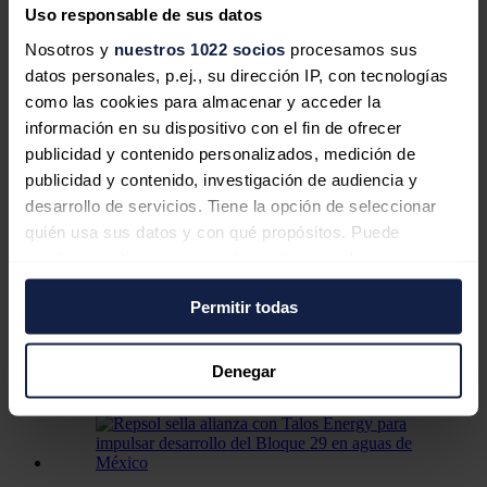
casi el 6,3% de todos los derechos de voto de la compañía, lo que
Uso responsable de sus datos
supone que, en cinco años, ya se ha desprendido de más de la mitad
de su participación.
Nosotros y
nuestros 1022 socios
procesamos sus
datos personales, p.ej., su dirección IP, con tecnologías
El resto de sus principales accionistas, CaixaBank y Sacyr, siguen
como las cookies para almacenar y acceder la
manteniendo una participación del 9,5% y del 7,7%,
respectivamente, siendo el restante 80% el capital circulante o 'free
información en su dispositivo con el fin de ofrecer
float'.
publicidad y contenido personalizados, medición de
Noticias relacionadas
publicidad y contenido, investigación de audiencia y
desarrollo de servicios. Tiene la opción de seleccionar
quién usa sus datos y con qué propósitos. Puede
cambiar o retirar su consentimiento en cualquier
Acciona Energía sube más de un 3%
momento desde la Declaración de cookies o clicando en
en Bolsa tras el interés de los fondos
Permitir todas
el Menú de consentimiento.
por comprarla
Si lo permite, también quisiéramos:
Denegar
Redacción
29/07/2026
Recopilar información sobre su ubicación
geográfica que puede tener una precisión de varios
metros
Identificar su dispositivo analizándolo activamente