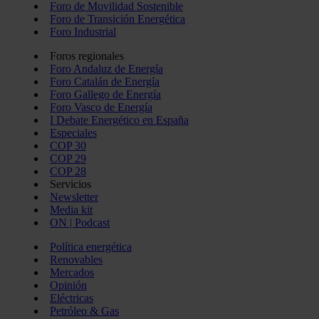
Foro de Movilidad Sostenible
Foro de Transición Energética
Foro Industrial
Foros regionales
Foro Andaluz de Energía
Foro Catalán de Energía
Foro Gallego de Energía
Foro Vasco de Energía
I Debate Energético en España
Especiales
COP 30
COP 29
COP 28
Servicios
Newsletter
Media kit
ON | Podcast
Política energética
Renovables
Mercados
Opinión
Eléctricas
Petróleo & Gas