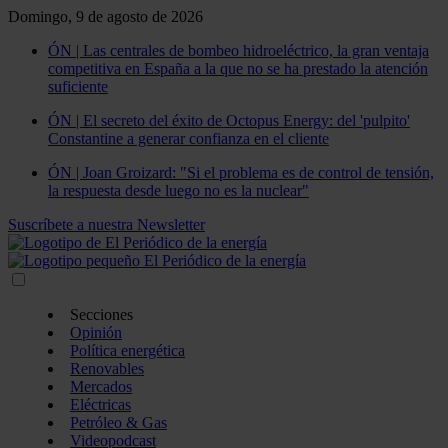
Domingo, 9 de agosto de 2026
ÓN | Las centrales de bombeo hidroeléctrico, la gran ventaja
competitiva en España a la que no se ha prestado la atención
suficiente
ÓN | El secreto del éxito de Octopus Energy: del 'pulpito'
Constantine a generar confianza en el cliente
ÓN | Joan Groizard: "Si el problema es de control de tensión,
la respuesta desde luego no es la nuclear"
Suscríbete a nuestra Newsletter
Secciones
Opinión
Política energética
Renovables
Mercados
Eléctricas
Petróleo & Gas
Videopodcast