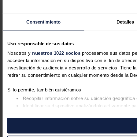
Consentimiento
Detalles
Uso responsable de sus datos
Nosotros y
nuestros 1022 socios
procesamos sus datos pers
acceder la información en su dispositivo con el fin de ofrece
investigación de audiencia y desarrollo de servicios. Tiene 
retirar su consentimiento en cualquier momento desde la De
Si lo permite, también quisiéramos:
Recopilar información sobre su ubicación geográfica 
Identificar su dispositivo analizándolo activamente pa
Obtenga más información sobre cómo se procesan sus datos
retirar su consentimiento en cualquier momento en la Declar
Las cookies de este sitio web se usan para personalizar el co