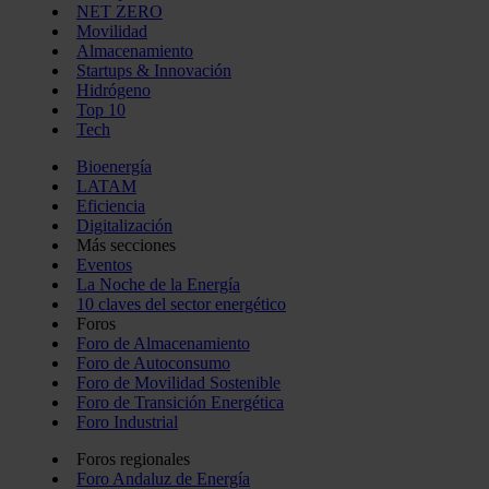
NET ZERO
Movilidad
Almacenamiento
Startups & Innovación
Hidrógeno
Top 10
Tech
Bioenergía
LATAM
Eficiencia
Digitalización
Más secciones
Eventos
La Noche de la Energía
10 claves del sector energético
Foros
Foro de Almacenamiento
Foro de Autoconsumo
Foro de Movilidad Sostenible
Foro de Transición Energética
Foro Industrial
Foros regionales
Foro Andaluz de Energía