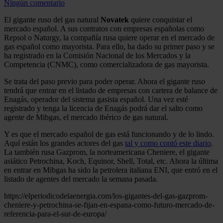
Ningún comentario
El gigante ruso del gas natural
Novatek
quiere conquistar el
mercado español. A sus contratos con empresas españolas como
Repsol o Naturgy, la compañía rusa quiere operar en el mercado de
gas español como mayorista. Para ello, ha dado su primer paso y se
ha registrado en la Comisión Nacional de los Mercados y la
Competencia (CNMC), como comercializadora de gas mayorista.
Se trata del paso previo para poder operar. Ahora el gigante ruso
tendrá que entrar en el listado de empresas con cartera de balance de
Enagás, operador del sistema gasista español. Una vez esté
registrado y tenga la licencia de Enagás podrá dar el salto como
agente de Mibgas, el mercado ibérico de gas natural.
Y es que el mercado español de gas está funcionando y de lo lindo.
Aquí están los grandes actores del gas
tal y como contó este diario
.
La también rusa Gazprom, la norteamericana Cheniere, el gigante
asiático Petrochina, Koch, Equinor, Shell, Total, etc. Ahora la última
en entrar en Mibgas ha sido la petrolera italiana ENI, que entró en el
listado de agentes del mercado la semana pasada.
https://elperiodicodelaenergia.com/los-gigantes-del-gas-gazprom-
cheniere-y-petrochina-se-fijan-en-espana-como-futuro-mercado-de-
referencia-para-el-sur-de-europa/