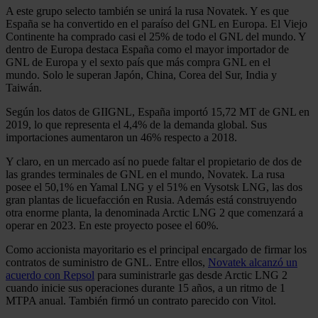
A este grupo selecto también se unirá la rusa Novatek. Y es que
España se ha convertido en el paraíso del GNL en Europa. El Viejo
Continente ha comprado casi el 25% de todo el GNL del mundo. Y
dentro de Europa destaca España como el mayor importador de
GNL de Europa y el sexto país que más compra GNL en el
mundo. Solo le superan Japón, China, Corea del Sur, India y
Taiwán.
Según los datos de GIIGNL, España importó 15,72 MT de GNL en
2019, lo que representa el 4,4% de la demanda global. Sus
importaciones aumentaron un 46% respecto a 2018.
Y claro, en un mercado así no puede faltar el propietario de dos de
las grandes terminales de GNL en el mundo, Novatek. La rusa
posee el 50,1% en Yamal LNG y el 51% en Vysotsk LNG, las dos
gran plantas de licuefacción en Rusia. Además está construyendo
otra enorme planta, la denominada Arctic LNG 2 que comenzará a
operar en 2023. En este proyecto posee el 60%.
Como accionista mayoritario es el principal encargado de firmar los
contratos de suministro de GNL. Entre ellos,
Novatek alcanzó un
acuerdo con Repsol
para suministrarle gas desde Arctic LNG 2
cuando inicie sus operaciones durante 15 años, a un ritmo de 1
MTPA anual. También firmó un contrato parecido con Vitol.