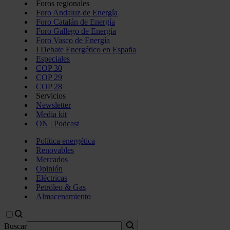
Foros regionales
Foro Andaluz de Energía
Foro Catalán de Energía
Foro Gallego de Energía
Foro Vasco de Energía
I Debate Energético en España
Especiales
COP 30
COP 29
COP 28
Servicios
Newsletter
Media kit
ON | Podcast
Política energética
Renovables
Mercados
Opinión
Eléctricas
Petróleo & Gas
Almacenamiento
Buscar