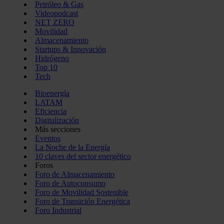
Petróleo & Gas
Videopodcast
NET ZERO
Movilidad
Almacenamiento
Startups & Innovación
Hidrógeno
Top 10
Tech
Bioenergía
LATAM
Eficiencia
Digitalización
Más secciones
Eventos
La Noche de la Energía
10 claves del sector energético
Foros
Foro de Almacenamiento
Foro de Autoconsumo
Foro de Movilidad Sostenible
Foro de Transición Energética
Foro Industrial