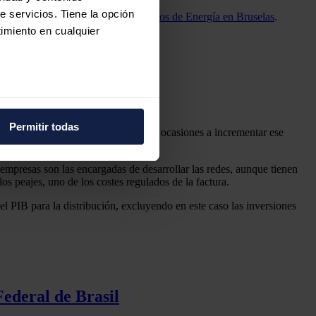
e servicios. Tiene la opción
egada al consejo informal de ministros de Energía en Bruselas
.
imiento en cualquier
es.
e varios metros
icas (huellas digitales)
Permitir todas
a dejado abierta la puerta en varias ocasiones a incrementar ese
eferencias en la
sección de
e cookies.
 empresas son las encargadas de desarrollar las redes, aunque tienen
os peajes, uno de los costes regulados de la factura.
 funciones de redes sociales
con nuestros partners de
l PIB para la distribución, excluyendo en este caso las inversiones
ue les haya proporcionado o
Federal de Brasil