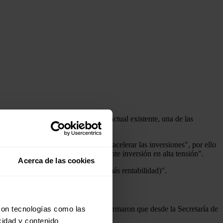
tar el escenario de elevar el límite actual existente, una de las
nto crítico, en el que se requiere acelerar las inversiones", por ello
 eso se ha incrementado notablemente inversión en alta tensión".
Acerca de las cookies
 (y no que se destine a alimentar más rentabilidad)".
con tecnologías como las
tar que se encarezca la factura" y afirmaron que desde la Secretaría de
cidad y contenido