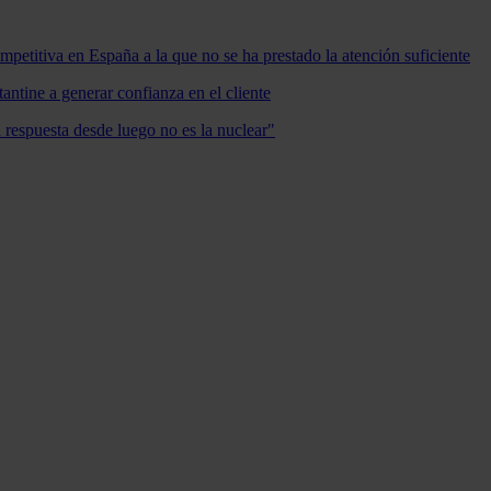
mpetitiva en España a la que no se ha prestado la atención suficiente
antine a generar confianza en el cliente
a respuesta desde luego no es la nuclear"