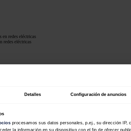
n redes eléctricas
nes en redes eléctricas para afrontar la transición energética, sin descar
ico indicaron a Europa Press ser conscientes de que se está "en un mome
 (PRTR) ha incorporado una línea de 1.000 millones para redes, "y con
Detalles
Configuración de anuncios
límite de inversión, "siempre que eso permita más volumen de inversión
os
ocios
procesamos sus datos personales, p.ej., su dirección IP, 
rsión en redes "es una medida de protección a los consumidores para evi
adoptar las medidas más adecuadas".
der la información en su dispositivo con el fin de ofrecer publi