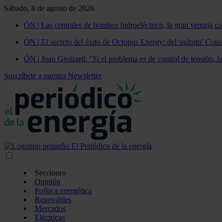
Sábado, 8 de agosto de 2026
ÓN | Las centrales de bombeo hidroeléctrico, la gran ventaja co
ÓN | El secreto del éxito de Octopus Energy: del 'pulpito' Const
ÓN | Joan Groizard: "Si el problema es de control de tensión, l
Suscríbete a nuestra Newsletter
Secciones
Opinión
Política energética
Renovables
Mercados
Eléctricas