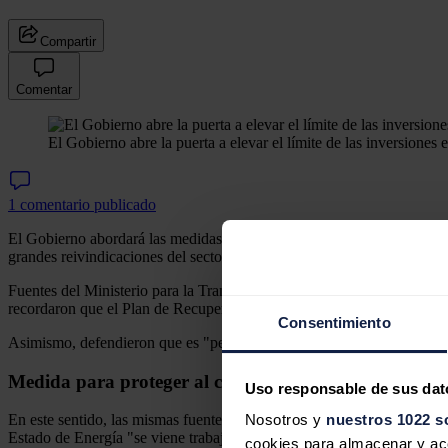
Compartir
Comentar
El Gobierno abre la puerta a elevar el límite de las inversiones e
1 comentario publicado
El Gobierno abordará las medidas necesarias para "acelerar" las inversio
grandes reivindicaciones del sector eléctrico en los últimos años.
Fuentes del Ministerio para la Transición Ecológica y el Reto Demográf
recordaron que el Plan de Recuperación, Transformación y Resiliencia
Consentimiento
Asimismo, defendieron que es "pertinente" plantear un incremento del 
Medida para proteger al consumidor
Uso responsable de sus dat
Nosotros y
nuestros 1022 s
En este sentido, las mismas fuentes subrayaron que el límite a la inve
Estado de Energía "se viene trabajando en distintos escenarios para 
cookies para almacenar y acce