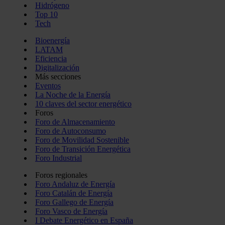
Hidrógeno
Top 10
Tech
Bioenergía
LATAM
Eficiencia
Digitalización
Más secciones
Eventos
La Noche de la Energía
10 claves del sector energético
Foros
Foro de Almacenamiento
Foro de Autoconsumo
Foro de Movilidad Sostenible
Foro de Transición Energética
Foro Industrial
Foros regionales
Foro Andaluz de Energía
Foro Catalán de Energía
Foro Gallego de Energía
Foro Vasco de Energía
I Debate Energético en España