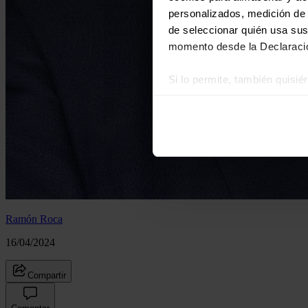
personalizados, medición de p
de seleccionar quién usa sus
momento desde la Declaració
Si lo permite, también quisi
Recopilar información
Identificar su disposi
Obtenga más información sob
datos
. Puede cambiar o reti
Las cookies de este sitio we
y analizar el tráfico. Ademá
redes sociales, publicidad y
Ramón Roca
que hayan recopilado a parti
16/04/2024
Compartir