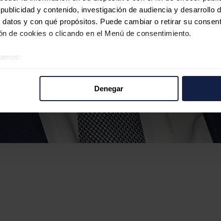
ublicidad y contenido, investigación de audiencia y desarrollo d
 datos y con qué propósitos. Puede cambiar o retirar su consent
n de cookies o clicando en el Menú de consentimiento.
éramos:
 sobre su ubicación geográfica que puede tener una precisión d
tivo analizándolo activamente para buscar características específ
Denegar
re cómo se procesan sus datos personales y establezca sus pr
rar su consentimiento en cualquier momento en la Declaración d
b se usan para personalizar el contenido y los anuncios, ofrecer
s, compartimos información sobre el uso que haga del sitio web 
 análisis web, quienes pueden combinarla con otra información q
r del uso que haya hecho de sus servicios.