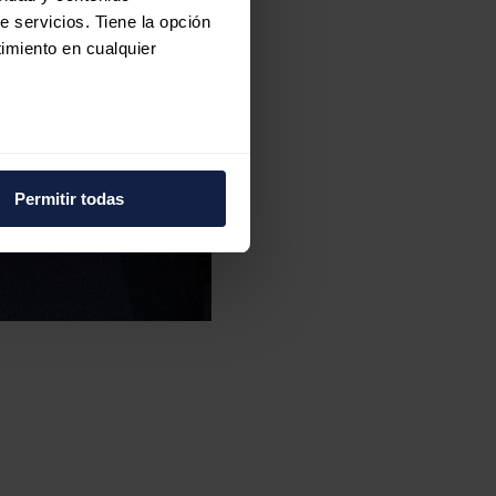
e servicios. Tiene la opción
imiento en cualquier
e varios metros
icas (huellas digitales)
Permitir todas
eferencias en la
sección de
e cookies.
 funciones de redes sociales
con nuestros partners de
ue les haya proporcionado o