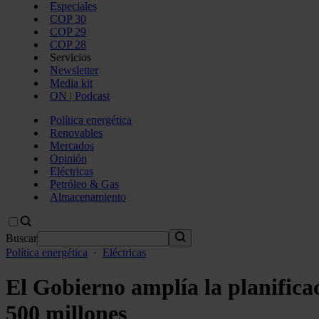
Especiales
COP 30
COP 29
COP 28
Servicios
Newsletter
Media kit
ON | Podcast
Política energética
Renovables
Mercados
Opinión
Eléctricas
Petróleo & Gas
Almacenamiento
Buscar
Política energética
·
Eléctricas
El Gobierno amplía la planificac
500 millones