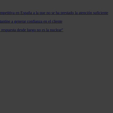
mpetitiva en España a la que no se ha prestado la atención suficiente
antine a generar confianza en el cliente
a respuesta desde luego no es la nuclear"