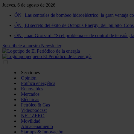
Jueves, 6 de agosto de 2026
ÓN | Las centrales de bombeo hidroeléctrico, la gran ventaja co
ÓN | El secreto del éxito de Octopus Energy: del 'pulpito' Const
ÓN | Joan Groizard: "Si el problema es de control de tensión, l
Suscríbete a nuestra Newsletter
Secciones
Opinión
Política energética
Renovables
Mercados
Eléctricas
Petróleo & Gas
Videopodcast
NET ZERO
Movilidad
Almacenamiento
Startups & Innovación