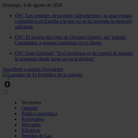
Domingo, 9 de agosto de 2026
ÓN | Las centrales de bombeo hidroeléctrico, la gran ventaja
competitiva en España a la que no se ha prestado la atención
suficiente
ÓN | El secreto del éxito de Octopus Energy: del 'pulpito'
Constantine a generar confianza en el cliente
ÓN | Joan Groizard: "Si el problema es de control de tensión,
la respuesta desde luego no es la nuclear"
Suscríbete a nuestra Newsletter
Secciones
Opinión
Política energética
Renovables
Mercados
Eléctricas
Petróleo & Gas