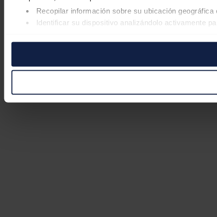
Recopilar información sobre su ubicación geográfica 
Identificar su dispositivo analizándolo activamente pa
Obtenga más información sobre cómo se procesan sus datos
retirar su consentimiento en cualquier momento en la Declar
Las cookies de este sitio web se usan para personalizar el co
Además, compartimos información sobre el uso que haga del s
pueden combinarla con otra información que les haya proporc