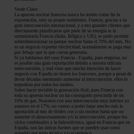
Verde Claro:
La apuesta nuclear francesa nunca ha tenido como fin la
exportación, sino su propio suministro. Francia, gracias a su
gran interconexión internacional, y a tres grandes clientes que
directamente planificaron que parte de su energía se la
suministraría Francia (Italia, Bélgica y UK), se pudo permitir
sobredimensionar su parque nuclear hasta el 70% del mix. No
es un negocio exportar electricidad; normalmente se paga muy
por debajo que lo que cuesta generarla.
Si ya hablamos del caso Francia - España, para empezar, no
es posible una gran exportación debido a nuestra ridícula
interconexión, y está visto que mucha intención de hacer
negocio con España no tienen los franceses, porque a pesar de
llevar décadas intentando aumentar al interconexión, ellos lo
torpedean por todos los medios.
Sobre hacer inviable la generación fósil, pues Francia con
toda su apuesta nuclear no ha conseguido prescindir de un
10% de gas. Nosotros con una interconexión muy inferior ya
estamos en el 17%; no vamos a poder bajar mucho más la
aportación al mix de fósiles con o sin nuclear hasta que no
aumente el almacenamiento y/o la interconexión, proque los
ciclos combinados y la hidroeléctrica, igual en Francia que en
España, son las únicas fuentes que se pueden usar como
respaldo por tema técnico y/o económico.