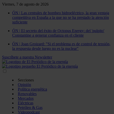
Viernes, 7 de agosto de 2026
ÓN | Las centrales de bombeo hidroeléctrico, la gran ventaja
competitiva en España a la que no se ha prestado la atención
suficiente
ÓN | El secreto del éxito de Octopus Energy: del 'pulpito'
Constantine a generar confianza en el cliente
ÓN | Joan Groizard: "Si el problema es de control de tensión,
la respuesta desde luego no es la nuclear"
Suscríbete a nuestra Newsletter
Secciones
Opinión
Política energética
Renovables
Mercados
Eléctricas
Petróleo & Gas
Videopodcast