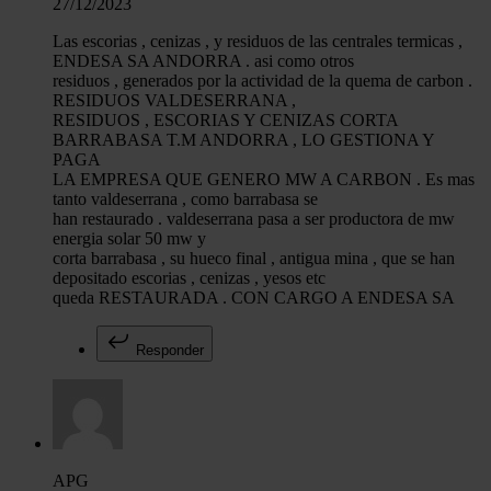
27/12/2023
Las escorias , cenizas , y residuos de las centrales termicas ,
ENDESA SA ANDORRA . asi como otros
residuos , generados por la actividad de la quema de carbon .
RESIDUOS VALDESERRANA ,
RESIDUOS , ESCORIAS Y CENIZAS CORTA
BARRABASA T.M ANDORRA , LO GESTIONA Y
PAGA
LA EMPRESA QUE GENERO MW A CARBON . Es mas
tanto valdeserrana , como barrabasa se
han restaurado . valdeserrana pasa a ser productora de mw
energia solar 50 mw y
corta barrabasa , su hueco final , antigua mina , que se han
depositado escorias , cenizas , yesos etc
queda RESTAURADA . CON CARGO A ENDESA SA
Responder
APG