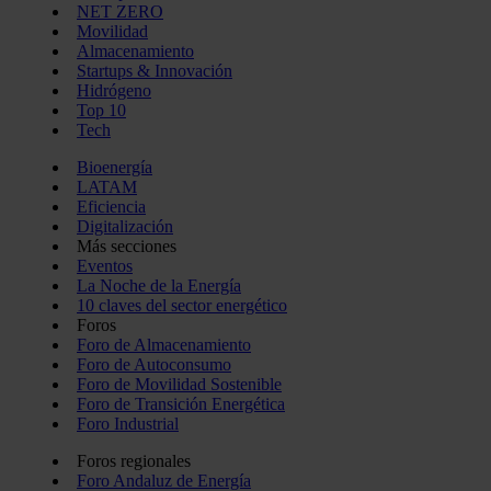
NET ZERO
Movilidad
Almacenamiento
Startups & Innovación
Hidrógeno
Top 10
Tech
Bioenergía
LATAM
Eficiencia
Digitalización
Más secciones
Eventos
La Noche de la Energía
10 claves del sector energético
Foros
Foro de Almacenamiento
Foro de Autoconsumo
Foro de Movilidad Sostenible
Foro de Transición Energética
Foro Industrial
Foros regionales
Foro Andaluz de Energía