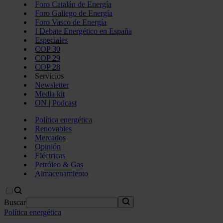
Foro Catalán de Energía
Foro Gallego de Energía
Foro Vasco de Energía
I Debate Energético en España
Especiales
COP 30
COP 29
COP 28
Servicios
Newsletter
Media kit
ON | Podcast
Política energética
Renovables
Mercados
Opinión
Eléctricas
Petróleo & Gas
Almacenamiento
Buscar
Política energética