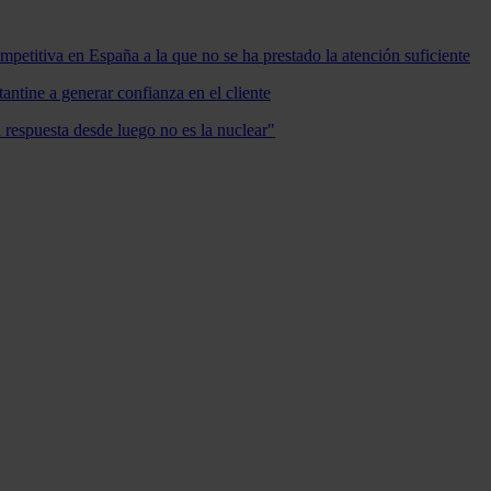
mpetitiva en España a la que no se ha prestado la atención suficiente
antine a generar confianza en el cliente
a respuesta desde luego no es la nuclear"