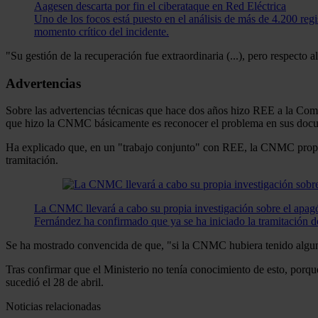
Aagesen descarta por fin el ciberataque en Red Eléctrica
Uno de los focos está puesto en el análisis de más de 4.200 reg
momento crítico del incidente.
"Su gestión de la recuperación fue extraordinaria (...), pero respecto
Advertencias
Sobre las advertencias técnicas que hace dos años hizo REE a la Comi
que hizo la CNMC básicamente es reconocer el problema en sus docum
Ha explicado que, en un "trabajo conjunto" con REE, la CNMC propuso
tramitación.
La CNMC llevará a cabo su propia investigación sobre el apagó
Fernández ha confirmado que ya se ha iniciado la tramitación de
Se ha mostrado convencida de que, "si la CNMC hubiera tenido alguna i
Tras confirmar que el Ministerio no tenía conocimiento de esto, porqu
sucedió el 28 de abril.
Noticias relacionadas