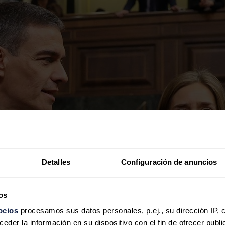
Detalles
Configuración de anuncios
os
ocios
procesamos sus datos personales, p.ej., su dirección IP, 
der la información en su dispositivo con el fin de ofrecer publi