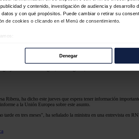
ublicidad y contenido, investigación de audiencia y desarrollo d
 datos y con qué propósitos. Puede cambiar o retirar su consent
n de cookies o clicando en el Menú de consentimiento.
éramos:
 sobre su ubicación geográfica que puede tener una precisión d
tivo analizándolo activamente para buscar características específ
Denegar
re cómo se procesan sus datos personales y establezca sus pr
rar su consentimiento en cualquier momento en la Declaración d
ergía y Transición Ecológica, Sara Aagesen, durante una sesión de cont
b se usan para personalizar el contenido y los anuncios, ofrecer
s, compartimos información sobre el uso que haga del sitio web 
 análisis web, quienes pueden combinarla con otra información q
resa Ribera, ha dicho este jueves que espera tener información importan
 informe a la Unión Europea sobre este asunto.
r del uso que haya hecho de sus servicios.
arde en tres meses", ha señalado la ministra en una entrevista en RNE