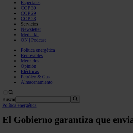
Especiales
COP 30
COP 29
COP 28
Servicios
Newsletter
Media kit
ON | Podcast
Política energética
Renovables
Mercados
Opinión
Eléctricas
Petróleo & Gas
Almacenamiento
Buscar
Política energética
El Gobierno garantiza que enviar