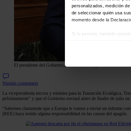
personalizados, medición de p
de seleccionar quién usa sus
momento desde la Declaració
Si lo permite, también quisi
Recopilar información
Identificar su disposi
Obtenga más información sob
datos
. Puede cambiar o reti
El presidente del Gobierno, Pedro Sánchez, y la ministra de En
Las cookies de este sitio we
Ningún comentario
y analizar el tráfico. Ademá
redes sociales, publicidad y
La vicepresidenta tercera y ministra para la Transición Ecológica, Te
próximamente" y que el Gobierno enviará antes de finales de julio un
que hayan recopilado a parti
"Sabemos claramente que a Europa le vamos a enviar un informe como t
(REE) haya tenido alguna responsabilidad en las causas del apagón.