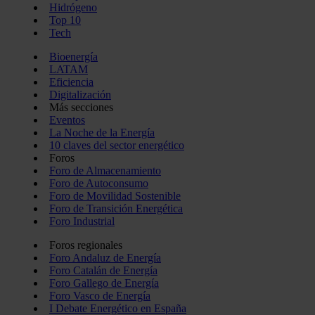
Hidrógeno
Top 10
Tech
Bioenergía
LATAM
Eficiencia
Digitalización
Más secciones
Eventos
La Noche de la Energía
10 claves del sector energético
Foros
Foro de Almacenamiento
Foro de Autoconsumo
Foro de Movilidad Sostenible
Foro de Transición Energética
Foro Industrial
Foros regionales
Foro Andaluz de Energía
Foro Catalán de Energía
Foro Gallego de Energía
Foro Vasco de Energía
I Debate Energético en España