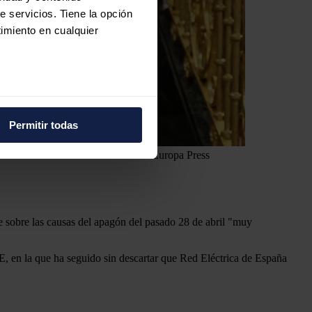
e servicios. Tiene la opción
imiento en cualquier
e varios metros
icas (huellas digitales)
Permitir todas
eferencias en la
sección de
e cookies.
rol al Gobierno.
Marta Fernández - Europa Press
 funciones de redes sociales
con nuestros partners de
ue les haya proporcionado o
te sobre las causas del apagón del pasado 28 de abril "muy
, en la que ha seguido sin descartar que Red Eléctrica de España