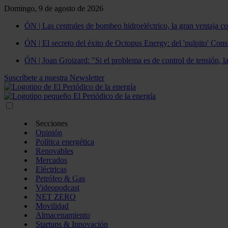
Domingo, 9 de agosto de 2026
ÓN | Las centrales de bombeo hidroeléctrico, la gran ventaja co
ÓN | El secreto del éxito de Octopus Energy: del 'pulpito' Const
ÓN | Joan Groizard: "Si el problema es de control de tensión, l
Suscríbete a nuestra Newsletter
Secciones
Opinión
Política energética
Renovables
Mercados
Eléctricas
Petróleo & Gas
Videopodcast
NET ZERO
Movilidad
Almacenamiento
Startups & Innovación