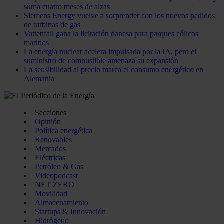
suma cuatro meses de alzas
Siemens Energy vuelve a sorprender con los nuevos pedidos
de turbinas de gas
Vattenfall gana la licitación danesa para parques eólicos
marinos
La energía nuclear acelera impulsada por la IA, pero el
suministro de combustible amenaza su expansión
La sensibilidad al precio marca el consumo energético en
Alemania
Secciones
Opinión
Política energética
Renovables
Mercados
Eléctricas
Petróleo & Gas
Videopodcast
NET ZERO
Movilidad
Almacenamiento
Startups & Innovación
Hidrógeno