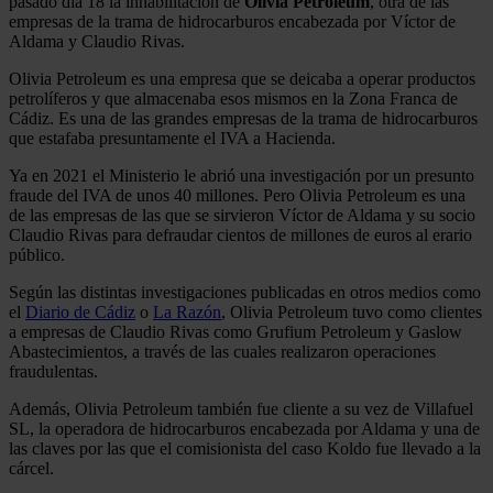
pasado día 18 la inhabilitación de
Olivia Petroleum
, otra de las
empresas de la trama de hidrocarburos encabezada por Víctor de
Aldama y Claudio Rivas.
Olivia Petroleum es una empresa que se deicaba a operar productos
petrolíferos y que almacenaba esos mismos en la Zona Franca de
Cádiz. Es una de las grandes empresas de la trama de hidrocarburos
que estafaba presuntamente el IVA a Hacienda.
Ya en 2021 el Ministerio le abrió una investigación por un presunto
fraude del IVA de unos 40 millones. Pero Olivia Petroleum es una
de las empresas de las que se sirvieron Víctor de Aldama y su socio
Claudio Rivas para defraudar cientos de millones de euros al erario
público.
Según las distintas investigaciones publicadas en otros medios como
el
Diario de Cádiz
o
La Razón
, Olivia Petroleum tuvo como clientes
a empresas de Claudio Rivas como Grufium Petroleum y Gaslow
Abastecimientos, a través de las cuales realizaron operaciones
fraudulentas.
Además, Olivia Petroleum también fue cliente a su vez de Villafuel
SL, la operadora de hidrocarburos encabezada por Aldama y una de
las claves por las que el comisionista del caso Koldo fue llevado a la
cárcel.