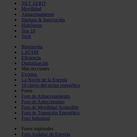
NET ZERO
Movilidad
Almacenamiento
Startups & Innovación
Hidrógeno
Top 10
Tech
Bioenergía
LATAM
Eficiencia
Digitalización
Más secciones
Eventos
La Noche de la Energía
10 claves del sector energético
Foros
Foro de Almacenamiento
Foro de Autoconsumo
Foro de Movilidad Sostenible
Foro de Transición Energética
Foro Industrial
Foros regionales
Foro Andaluz de Energía