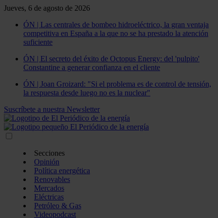
Jueves, 6 de agosto de 2026
ÓN | Las centrales de bombeo hidroeléctrico, la gran ventaja
competitiva en España a la que no se ha prestado la atención
suficiente
ÓN | El secreto del éxito de Octopus Energy: del 'pulpito'
Constantine a generar confianza en el cliente
ÓN | Joan Groizard: "Si el problema es de control de tensión,
la respuesta desde luego no es la nuclear"
Suscríbete a nuestra Newsletter
Secciones
Opinión
Política energética
Renovables
Mercados
Eléctricas
Petróleo & Gas
Videopodcast