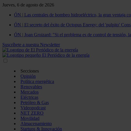
Jueves, 6 de agosto de 2026
ÓN | Las centrales de bombeo hidroeléctrico, la gran ventaja co
ÓN | El secreto del éxito de Octopus Energy: del 'pulpito' Const
ÓN | Joan Groizard: "Si el problema es de control de tensión, l
Suscríbete a nuestra Newsletter
Secciones
Opinión
Política energética
Renovables
Mercados
Eléctricas
Petróleo & Gas
Videopodcast
NET ZERO
Movilidad
Almacenamiento
Startups & Innovación