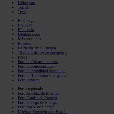
Hidrógeno
Top 10
Tech
Bioenergía
LATAM
Eficiencia
Digitalización
Más secciones
Eventos
La Noche de la Energía
10 claves del sector energético
Foros
Foro de Almacenamiento
Foro de Autoconsumo
Foro de Movilidad Sostenible
Foro de Transición Energética
Foro Industrial
Foros regionales
Foro Andaluz de Energía
Foro Catalán de Energía
Foro Gallego de Energía
Foro Vasco de Energía
I Debate Energético en España