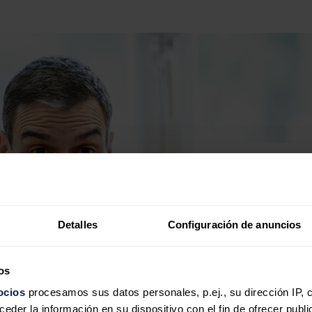
Detalles
Configuración de anuncios
os
ocios
procesamos sus datos personales, p.ej., su dirección IP, 
der la información en su dispositivo con el fin de ofrecer publi