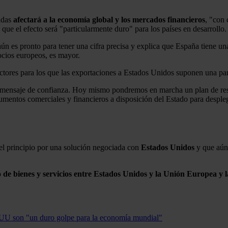
didas
afectará a la economía global y los mercados financieros
, "con 
e el efecto será "particularmente duro" para los países en desarrollo.
 es pronto para tener una cifra precisa y explica que España tiene una 
socios europeos, es mayor.
tores para los que las exportaciones a Estados Unidos suponen una part
 mensaje de confianza. Hoy mismo pondremos en marcha un plan de res
umentos comerciales y financieros a disposición del Estado para desple
el principio por una solución negociada con
Estados Unidos
y que aún 
o de bienes y servicios entre Estados Unidos y la Unión Europea y 