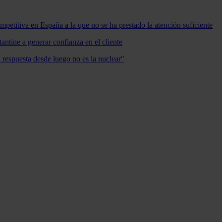
mpetitiva en España a la que no se ha prestado la atención suficiente
antine a generar confianza en el cliente
a respuesta desde luego no es la nuclear"