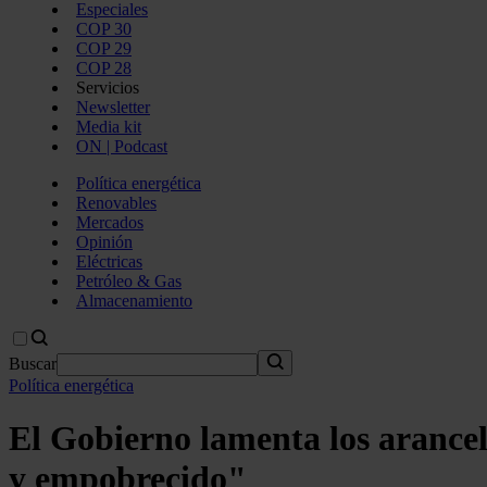
Especiales
COP 30
COP 29
COP 28
Servicios
Newsletter
Media kit
ON | Podcast
Política energética
Renovables
Mercados
Opinión
Eléctricas
Petróleo & Gas
Almacenamiento
Buscar
Política energética
El Gobierno lamenta los aranc
y empobrecido"