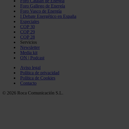
Foro Catalán de Energía
Foro Gallego de Energía
Foro Vasco de Energía
I Debate Energético en España
Especiales
COP 30
COP 29
COP 28
Servicios
Newsletter
Media kit
ON | Podcast
Aviso legal
Política de privacidad
Política de Cookies
Contacto
© 2026 Roca Comunicación S.L.