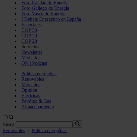
Foro Catalán de Energía
Foro Gallego de Energía
Foro Vasco de Energía
I Debate Energético en España
Especiales
COP 30
COP 29
COP 28
Servicios
Newsletter
Media kit
ON | Podcast
Política energética
Renovables
Mercados
Opinión
Eléctricas
Petróleo & Gas
Almacenamiento
Buscar
Renovables
·
Política energética