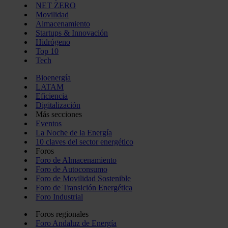
NET ZERO
Movilidad
Almacenamiento
Startups & Innovación
Hidrógeno
Top 10
Tech
Bioenergía
LATAM
Eficiencia
Digitalización
Más secciones
Eventos
La Noche de la Energía
10 claves del sector energético
Foros
Foro de Almacenamiento
Foro de Autoconsumo
Foro de Movilidad Sostenible
Foro de Transición Energética
Foro Industrial
Foros regionales
Foro Andaluz de Energía