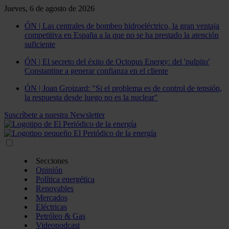
Jueves, 6 de agosto de 2026
ÓN | Las centrales de bombeo hidroeléctrico, la gran ventaja
competitiva en España a la que no se ha prestado la atención
suficiente
ÓN | El secreto del éxito de Octopus Energy: del 'pulpito'
Constantine a generar confianza en el cliente
ÓN | Joan Groizard: "Si el problema es de control de tensión,
la respuesta desde luego no es la nuclear"
Suscríbete a nuestra Newsletter
Secciones
Opinión
Política energética
Renovables
Mercados
Eléctricas
Petróleo & Gas
Videopodcast