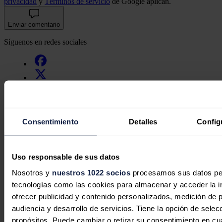
privacidad
y
Términos de servicio
de Google aplican.
Enviar comentario
Síguenos en redes sociales
Consentimiento
Detalles
Config
Secciones
Uso responsable de sus datos
Opinión
Política energética
Nosotros y
nuestros 1022 socios
procesamos sus datos pers
Renovables
tecnologías como las cookies para almacenar y acceder la in
Mercados
ofrecer publicidad y contenido personalizados, medición de p
Eléctricas
Petróleo & Gas
audiencia y desarrollo de servicios. Tiene la opción de sele
Videopodcast
propósitos. Puede cambiar o retirar su consentimiento en c