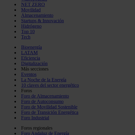
NET ZERO
Movilidad
Almacenamiento
Startups & Innovación
Hidrógeno
Top 10
Tech
Bioenergía
LATAM
Eficiencia
Digitalización
Más secciones
Eventos
La Noche de la Energía
10 claves del sector energético
Foros
Foro de Almacenamiento
Foro de Autoconsumo
Foro de Movilidad Sostenible
Foro de Transición Energética
Foro Industrial
Foros regionales
Foro Andaluz de Energía