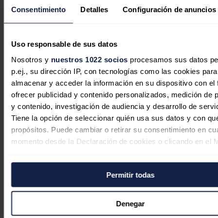
"Este exceso de solicitudes, muchas de ellas inviables económica o
Consentimiento
Detalles
Configuración de anuncios
ambientalmente, puede impedir la materialización de proyectos
viables, debido a la incapacidad de las administraciones para evaluar
y tramitar un contingente tan elevado de proyectos, así como a la
necesidad de responder adecuadamente a las exigencias económicas
Uso responsable de sus datos
y ambientales asociadas al despliegue de renovables y las asociadas
Nosotros y
nuestros 1022 socios
procesamos sus datos pe
a la cohesión social y territorial en lo que afecta a las líneas de
evacuación y conexión a red", explica el Gobierno.
p.ej., su dirección IP, con tecnologías como las cookies para
almacenar y acceder la información en su dispositivo con el 
Noticias relacionadas
ofrecer publicidad y contenido personalizados, medición de p
y contenido, investigación de audiencia y desarrollo de servi
Tiene la opción de seleccionar quién usa sus datos y con qu
Moeve pone en marcha un proyecto
propósitos. Puede cambiar o retirar su consentimiento en cu
momento desde la Declaración de cookies o clicando en el 
de autoconsumo colectivo en Portugal
consentimiento.
Redacción
06/08/2026
Permitir todas
Si lo permite, también quisiéramos:
Recopilar información sobre su ubicación geográfica
puede tener una precisión de varios metros
Denegar
Identificar su dispositivo analizándolo activamente p