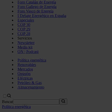
Foro Catalán de Energía
Foro Gallego de Energía
Foro Vasco de Energía
I Debate Energético en España
Especiales
COP 30
COP 29
COP 28
Servicios
Newsletter
Media kit
ON | Podcast
Política energética
Renovables
Mercados
Opinión
Eléctricas
Petróleo & Gas
Almacenamiento
Buscar
Política energética