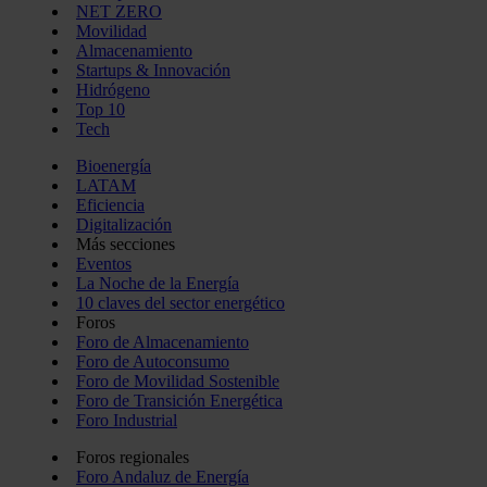
NET ZERO
Movilidad
Almacenamiento
Startups & Innovación
Hidrógeno
Top 10
Tech
Bioenergía
LATAM
Eficiencia
Digitalización
Más secciones
Eventos
La Noche de la Energía
10 claves del sector energético
Foros
Foro de Almacenamiento
Foro de Autoconsumo
Foro de Movilidad Sostenible
Foro de Transición Energética
Foro Industrial
Foros regionales
Foro Andaluz de Energía