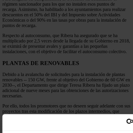
régimen sancionador para los que no instalen esos puntos de
recarga. Asimismo, ha habilitado a los ayuntamientos para realizar
descuentos en el 50% del IBI y del Impuesto sobre Actividades
Económicas o del 90% en las tasas por obras para la instalación de
puntos de recarga.
Respecto al autoconsumo, que Ribera ha asegurado que se ha
multiplicado por 2,5 veces desde la llegada de su Gobierno en 2018,
se eximirá de presentar avales y garantías a las pequeñas
instalaciones, con el objetivo de facilitar el autoconsumo colectivo.
PLANTAS DE RENOVABLES
Debido a la avalancha de solicitudes para la instalación de plantas
renovables -- 150 GW, frente al objetivo del Gobierno de 60 GW en
2030--, el Departamento que dirige Teresa Ribera ha fijado un plazo
adicional de nueve meses para las obtenciones de las autorizaciones
necesarias.
Por ello, todos los promotores que no deseen seguir adelante con sus
proyectos tras esta modificación de los plazos intermedios, que
aumentarán la espera, podrán renunciar a los correspondientes
permisos de acceso y conexión en el plazo de un mes,
procediéndose a la devolución de las garantías presentadas.