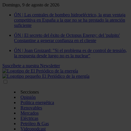
Domingo, 9 de agosto de 2026
ÓN | Las centrales de bombeo hidroeléctrico, la gran ventaja
competitiva en España a la que no se ha prestado la atención
suficiente
ÓN | El secreto del éxito de Octopus Energy: del 'pulpito'
Constantine a generar confianza en el cliente
ÓN | Joan Groizard: "Si el problema es de control de tensión,
la respuesta desde luego no es la nuclear"
Suscríbete a nuestra Newsletter
Secciones
Opinión
Política energética
Renovables
Mercados
Eléctricas
Petróleo & Gas
Videopodcast