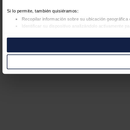
Si lo permite, también quisiéramos:
Recopilar información sobre su ubicación geográfica 
Identificar su dispositivo analizándolo activamente pa
Obtenga más información sobre cómo se procesan sus datos
retirar su consentimiento en cualquier momento en la Declar
Las cookies de este sitio web se usan para personalizar el co
Además, compartimos información sobre el uso que haga del s
pueden combinarla con otra información que les haya proporc