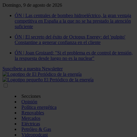
Domingo, 9 de agosto de 2026
ÓN | Las centrales de bombeo hidroeléctrico, la gran ventaja
competitiva en España a la que no se ha prestado la atención
suficiente
ÓN | El secreto del éxito de Octopus Energy: del 'pulpito'
Constantine a generar confianza en el cliente
ÓN | Joan Groizard: "Si el problema es de control de tensión,
la respuesta desde luego no es la nuclear"
Suscríbete a nuestra Newsletter
Secciones
Opinión
Política energética
Renovables
Mercados
Eléctricas
Petróleo & Gas
Videopodcast