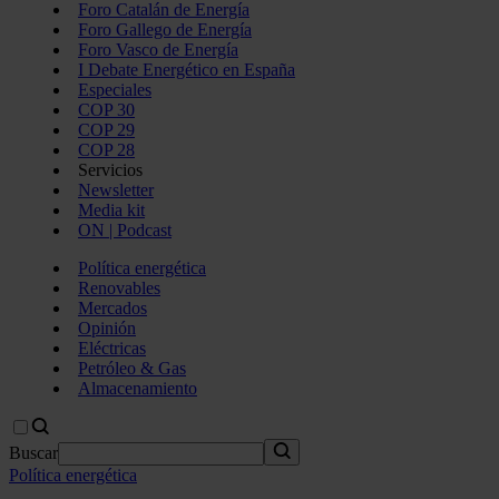
Foro Catalán de Energía
Foro Gallego de Energía
Foro Vasco de Energía
I Debate Energético en España
Especiales
COP 30
COP 29
COP 28
Servicios
Newsletter
Media kit
ON | Podcast
Política energética
Renovables
Mercados
Opinión
Eléctricas
Petróleo & Gas
Almacenamiento
Buscar
Política energética