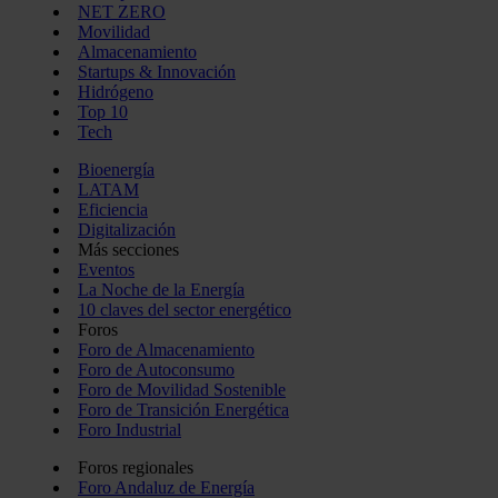
NET ZERO
Movilidad
Almacenamiento
Startups & Innovación
Hidrógeno
Top 10
Tech
Bioenergía
LATAM
Eficiencia
Digitalización
Más secciones
Eventos
La Noche de la Energía
10 claves del sector energético
Foros
Foro de Almacenamiento
Foro de Autoconsumo
Foro de Movilidad Sostenible
Foro de Transición Energética
Foro Industrial
Foros regionales
Foro Andaluz de Energía