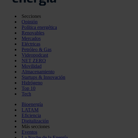
Secciones
Opinión
Política energética
Renovables
Mercados
Eléctricas
Petróleo & Gas
Videopodcast
NET ZERO
Movilidad
Almacenamiento
Startups & Innovación
Hidrógeno
Top 10
Tech
Bioenergía
LATAM
Eficiencia
Digitalización
Más secciones
Eventos
La Noche de la Energía