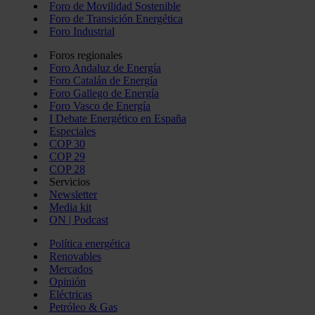
Foro de Movilidad Sostenible
Foro de Transición Energética
Foro Industrial
Foros regionales
Foro Andaluz de Energía
Foro Catalán de Energía
Foro Gallego de Energía
Foro Vasco de Energía
I Debate Energético en España
Especiales
COP 30
COP 29
COP 28
Servicios
Newsletter
Media kit
ON | Podcast
Política energética
Renovables
Mercados
Opinión
Eléctricas
Petróleo & Gas