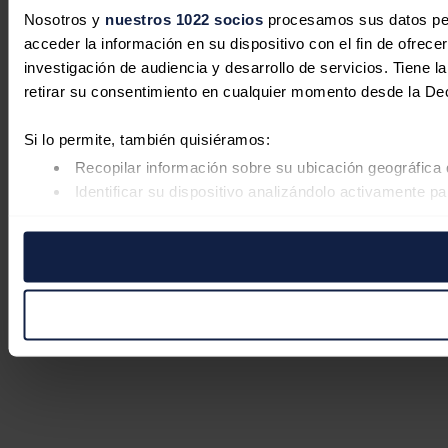
Nosotros y
nuestros 1022 socios
procesamos sus datos pers
acceder la información en su dispositivo con el fin de ofrece
investigación de audiencia y desarrollo de servicios. Tiene 
retirar su consentimiento en cualquier momento desde la De
Si lo permite, también quisiéramos:
Recopilar información sobre su ubicación geográfica 
Identificar su dispositivo analizándolo activamente pa
Obtenga más información sobre cómo se procesan sus datos
retirar su consentimiento en cualquier momento en la Declar
Las cookies de este sitio web se usan para personalizar el co
Además, compartimos información sobre el uso que haga del s
pueden combinarla con otra información que les haya proporc