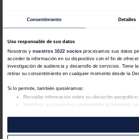
Consentimiento
Detalles
Uso responsable de sus datos
Nosotros y
nuestros 1022 socios
procesamos sus datos pers
acceder la información en su dispositivo con el fin de ofrece
investigación de audiencia y desarrollo de servicios. Tiene 
retirar su consentimiento en cualquier momento desde la De
Si lo permite, también quisiéramos:
Recopilar información sobre su ubicación geográfica 
Identificar su dispositivo analizándolo activamente pa
Obtenga más información sobre cómo se procesan sus datos
retirar su consentimiento en cualquier momento en la Declar
Las cookies de este sitio web se usan para personalizar el co