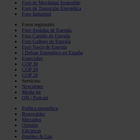
Foro de Movilidad Sostenible
Foro de Transición Energética
Foro Industrial
Foros regionales
Foro Andaluz de Energía
Foro Catalán de Energía
Foro Gallego de Energía
Foro Vasco de Energía
I Debate Energético en España
Especiales
COP 30
COP 29
COP 28
Servicios
Newsletter
Media kit
ON | Podcast
Política energética
Renovables
Mercados
Opinión
Eléctricas
Petróleo & Gas