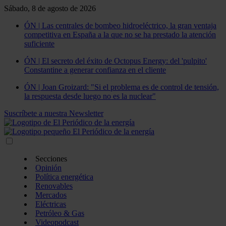
Sábado, 8 de agosto de 2026
ÓN | Las centrales de bombeo hidroeléctrico, la gran ventaja
competitiva en España a la que no se ha prestado la atención
suficiente
ÓN | El secreto del éxito de Octopus Energy: del 'pulpito'
Constantine a generar confianza en el cliente
ÓN | Joan Groizard: "Si el problema es de control de tensión,
la respuesta desde luego no es la nuclear"
Suscríbete a nuestra Newsletter
Secciones
Opinión
Política energética
Renovables
Mercados
Eléctricas
Petróleo & Gas
Videopodcast