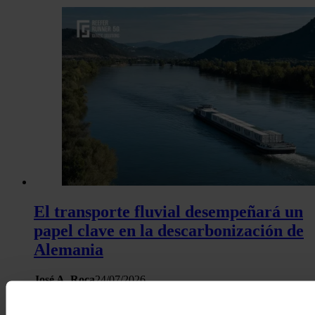
El transporte fluvial desempeñará un
papel clave en la descarbonización de
Alemania
José A. Roca
24/07/2026