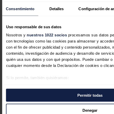
Consentimiento
Detalles
Configuración de a
Uso responsable de sus datos
Nosotros y
nuestros 1022 socios
procesamos sus datos pers
con tecnologías como las cookies para almacenar y acceder 
con el fin de ofrecer publicidad y contenido personalizados, 
contenido, investigación de audiencia y desarrollo de servici
quién usa sus datos y con qué propósitos. Puede cambiar o r
cualquier momento desde la Declaración de cookies o clican
Los mercados de servicios auxiliares
serán claves para los ingresos de las
Si lo permite, también quisiéramos:
baterías en México
Recopilar información sobre su ubicación geográfica 
varios metros
José A. Roca
23/07/2026
Permitir todas
Identificar su dispositivo analizándolo activamente p
No hay comentarios
específicas (huellas digitales)
Deja tu comentario
Obtenga más información sobre cómo se procesan sus datos
Denegar