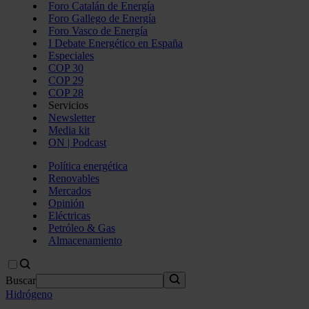
Foro Catalán de Energía
Foro Gallego de Energía
Foro Vasco de Energía
I Debate Energético en España
Especiales
COP 30
COP 29
COP 28
Servicios
Newsletter
Media kit
ON | Podcast
Política energética
Renovables
Mercados
Opinión
Eléctricas
Petróleo & Gas
Almacenamiento
Buscar
Hidrógeno