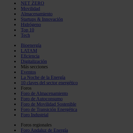
NET ZERO
Movilidad
Almacenamiento
Startups & Innovación
Hidrógeno
Top 10
Tech
Bioenergía
LATAM
Eficiencia
Digitalización
Más secciones
Eventos
La Noche de la Energía
10 claves del sector energético
Foros
Foro de Almacenamiento
Foro de Autoconsumo
Foro de Movilidad Sostenible
Foro de Transición Energética
Foro Industrial
Foros regionales
Foro Andaluz de Energía