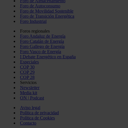
Foro de Almacenamiento
Foro de Autoconsumo
Foro de Movilidad Sostenible
Foro de Transición Energética
Foro Industrial
Foros regionales
Foro Andaluz de Energía
Foro Catalán de Energía
Foro Gallego de Energía
Foro Vasco de Energía
I Debate Energético en España
Especiales
COP 30
COP 29
COP 28
Servicios
Newsletter
Media kit
ON | Podcast
Aviso legal
Política de privacidad
Política de Cookies
Contacto