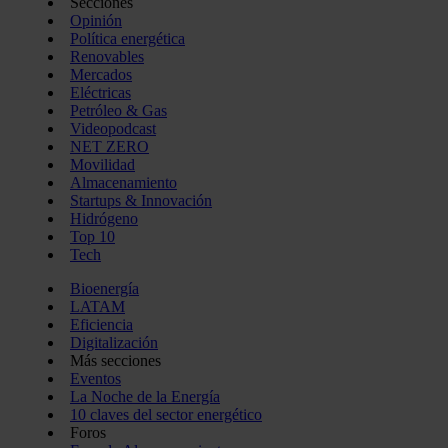
Secciones
Opinión
Política energética
Renovables
Mercados
Eléctricas
Petróleo & Gas
Videopodcast
NET ZERO
Movilidad
Almacenamiento
Startups & Innovación
Hidrógeno
Top 10
Tech
Bioenergía
LATAM
Eficiencia
Digitalización
Más secciones
Eventos
La Noche de la Energía
10 claves del sector energético
Foros