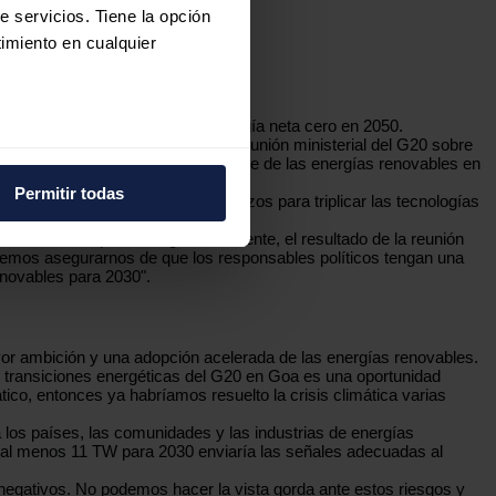
e servicios. Tiene la opción
imiento en cualquier
 para alcanzar el objetivo de energía neta cero en 2050.
lo siguiente: "El resultado de la reunión ministerial del G20 sobre
e varios metros
 una mayor ambición en el despliegue de las energías renovables en
icas (huellas digitales)
Permitir todas
 renovables, la petición de esfuerzos para triplicar las tecnologías
eferencias en la
sección de
e cookies.
ivo de 1,5 ºC, pero “desgraciadamente, el resultado de la reunión
ebemos asegurarnos de que los responsables políticos tengan una
enovables para 2030".
 funciones de redes sociales
con nuestros partners de
ue les haya proporcionado o
or ambición y una adopción acelerada de las energías renovables.
bre transiciones energéticas del G20 en Goa es una oportunidad
ico, entonces ya habríamos resuelto la crisis climática varias
 los países, las comunidades y las industrias de energías
asta al menos 11 TW para 2030 enviaría las señales adecuadas al
negativos. No podemos hacer la vista gorda ante estos riesgos y