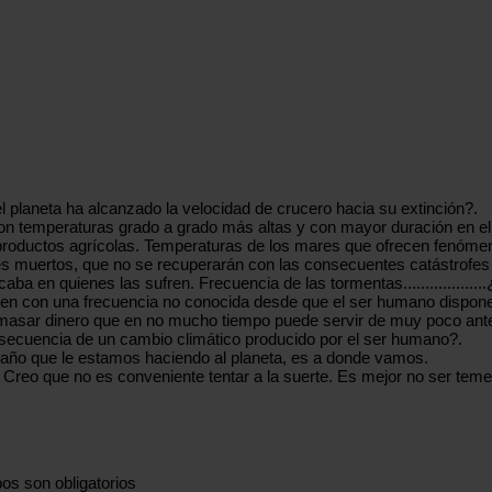
laneta ha alcanzado la velocidad de crucero hacia su extinción?.
con temperaturas grado a grado más altas y con mayor duración en el
 productos agrícolas. Temperaturas de los mares que ofrecen fenóme
es muertos, que no se recuperarán con las consecuentes catástrofes
a en quienes las sufren. Frecuencia de las tormentas................
cen con una frecuencia no conocida desde que el ser humano dispon
asar dinero que en no mucho tiempo puede servir de muy poco ante l
cuencia de un cambio climático producido por el ser humano?.
 daño que le estamos haciendo al planeta, es a donde vamos.
 Creo que no es conveniente tentar a la suerte. Es mejor no ser teme
os son obligatorios