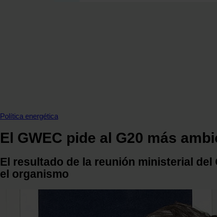
SECCIONES
OPINIÓN
POLÍTICA ENERGÉTICA
RENOVABLES
MERCADOS
ELÉCTRICAS
PETRÓLEO & GAS
VIDEOPODCAST
Política energética
NET ZERO
El GWEC pide al G20 más ambic
MOVILIDAD
ALMACENAMIENTO
El resultado de la reunión ministerial de
STARTUPS & INNOVACIÓN
el organismo
HIDRÓGENO
TOP 10
TECH