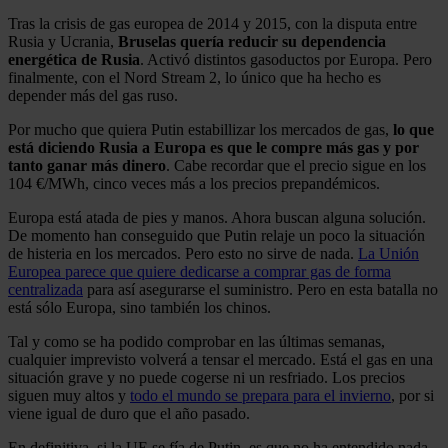
Tras la crisis de gas europea de 2014 y 2015, con la disputa entre
Rusia y Ucrania,
Bruselas quería reducir su dependencia
energética de Rusia
. Activó distintos gasoductos por Europa. Pero
finalmente, con el Nord Stream 2, lo único que ha hecho es
depender más del gas ruso.
Por mucho que quiera Putin estabillizar los mercados de gas,
lo que
está diciendo Rusia a Europa es que le compre más gas y por
tanto ganar más dinero
. Cabe recordar que el precio sigue en los
104 €/MWh, cinco veces más a los precios prepandémicos.
Europa está atada de pies y manos. Ahora buscan alguna solución.
De momento han conseguido que Putin relaje un poco la situación
de histeria en los mercados. Pero esto no sirve de nada.
La Unión
Europea parece que quiere dedicarse a comprar gas de forma
centralizada
para así asegurarse el suministro. Pero en esta batalla no
está sólo Europa, sino también los chinos.
Tal y como se ha podido comprobar en las últimas semanas,
cualquier imprevisto volverá a tensar el mercado. Está el gas en una
situación grave y no puede cogerse ni un resfriado. Los precios
siguen muy altos y
todo el mundo se prepara para el invierno
, por si
viene igual de duro que el año pasado.
En definitiva, si la UE se fía de Putin, es que no ha entendido nada