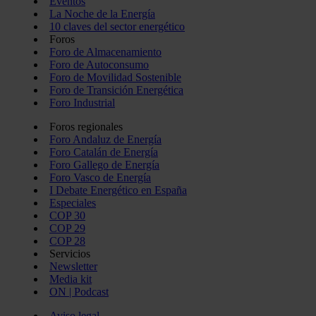
Eventos
La Noche de la Energía
10 claves del sector energético
Foros
Foro de Almacenamiento
Foro de Autoconsumo
Foro de Movilidad Sostenible
Foro de Transición Energética
Foro Industrial
Foros regionales
Foro Andaluz de Energía
Foro Catalán de Energía
Foro Gallego de Energía
Foro Vasco de Energía
I Debate Energético en España
Especiales
COP 30
COP 29
COP 28
Servicios
Newsletter
Media kit
ON | Podcast
Aviso legal