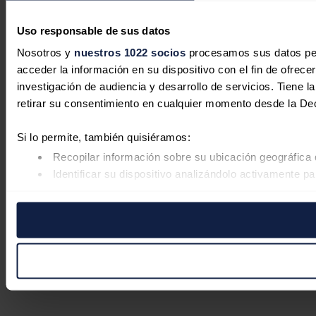
Uso responsable de sus datos
Nosotros y
nuestros 1022 socios
procesamos sus datos pers
acceder la información en su dispositivo con el fin de ofrece
investigación de audiencia y desarrollo de servicios. Tiene 
retirar su consentimiento en cualquier momento desde la De
Si lo permite, también quisiéramos:
Recopilar información sobre su ubicación geográfica 
Identificar su dispositivo analizándolo activamente pa
Obtenga más información sobre cómo se procesan sus datos
retirar su consentimiento en cualquier momento en la Declar
Las cookies de este sitio web se usan para personalizar el co
Además, compartimos información sobre el uso que haga del s
pueden combinarla con otra información que les haya proporc