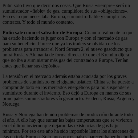
Putin solo tuvo que decir dos cosas. Que Rusia «siempre» será un
suministrador «fiable» de gas, cumplidora de sus «obligaciones».
Eso es lo que necesitaba Europa, suministro fiable y cumplir los
contratos. Y todo el mundo contento.
Putin sale como el salvador de Europa
. Cuando realmente lo que
ha estado haciendo es jugar con Europa y con el mercado de gas
para su beneficio. Parece que ya los traders se olvidan de los
problemas para arrancar el Nord Stream 2, el nuevo gasoducto que
unirá Rusia y Alemania de forma directa. O que el Kremlin dijera
que no iba a suministrar más gas del contratado a Europa. Tenían
antes que llenar sus depósitos.
La tensión en el mercado además estaba acuciada por los graves
problemas de suministro en el gigante asiático. China se ha puesto a
comprar de todo en los mercados energéticos para no suspender el
suministro durante el invierno. Eso dejó a Europa en manos de sus
principales suministradores vía gasoducto. Es decir, Rusia, Argelia y
Noruega.
Rusia y Noruega han tenido problemas de producción durante todo
el año. A ello hay que sumar las bajas temperaturas que se vivieron
en el último invierno que dejaron las existencias de gas bajo
mínimos. Por eso este año ha sido imposible llenar los almacenes de
gas en toda Europa. Solo unos pocos países parecen haber hecho los