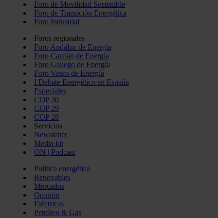
Foro de Movilidad Sostenible
Foro de Transición Energética
Foro Industrial
Foros regionales
Foro Andaluz de Energía
Foro Catalán de Energía
Foro Gallego de Energía
Foro Vasco de Energía
I Debate Energético en España
Especiales
COP 30
COP 29
COP 28
Servicios
Newsletter
Media kit
ON | Podcast
Política energética
Renovables
Mercados
Opinión
Eléctricas
Petróleo & Gas