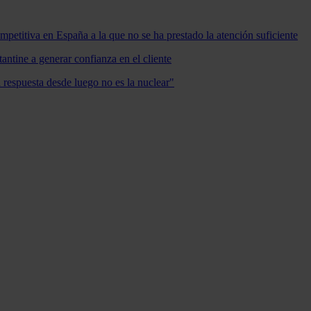
mpetitiva en España a la que no se ha prestado la atención suficiente
antine a generar confianza en el cliente
a respuesta desde luego no es la nuclear"