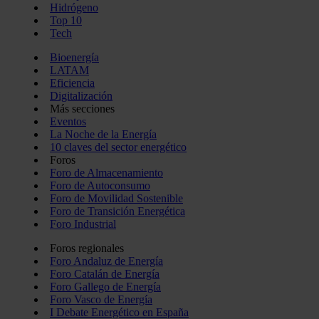
Hidrógeno
Top 10
Tech
Bioenergía
LATAM
Eficiencia
Digitalización
Más secciones
Eventos
La Noche de la Energía
10 claves del sector energético
Foros
Foro de Almacenamiento
Foro de Autoconsumo
Foro de Movilidad Sostenible
Foro de Transición Energética
Foro Industrial
Foros regionales
Foro Andaluz de Energía
Foro Catalán de Energía
Foro Gallego de Energía
Foro Vasco de Energía
I Debate Energético en España