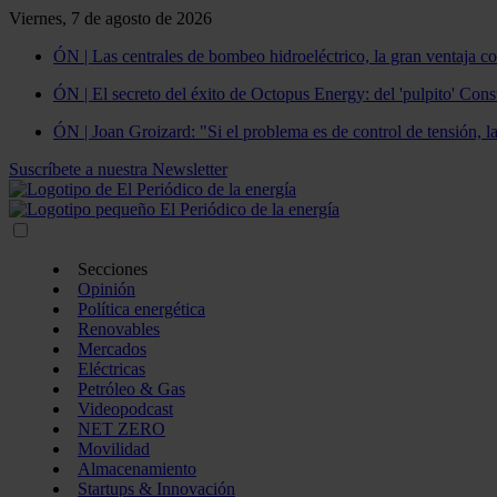
Viernes, 7 de agosto de 2026
ÓN | Las centrales de bombeo hidroeléctrico, la gran ventaja co
ÓN | El secreto del éxito de Octopus Energy: del 'pulpito' Const
ÓN | Joan Groizard: "Si el problema es de control de tensión, l
Suscríbete a nuestra Newsletter
Secciones
Opinión
Política energética
Renovables
Mercados
Eléctricas
Petróleo & Gas
Videopodcast
NET ZERO
Movilidad
Almacenamiento
Startups & Innovación