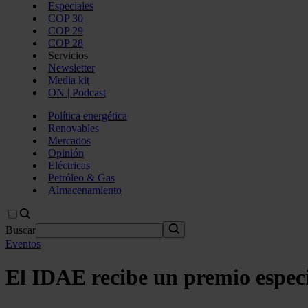
Especiales
COP 30
COP 29
COP 28
Servicios
Newsletter
Media kit
ON | Podcast
Política energética
Renovables
Mercados
Opinión
Eléctricas
Petróleo & Gas
Almacenamiento
Buscar
Eventos
El IDAE recibe un premio especi