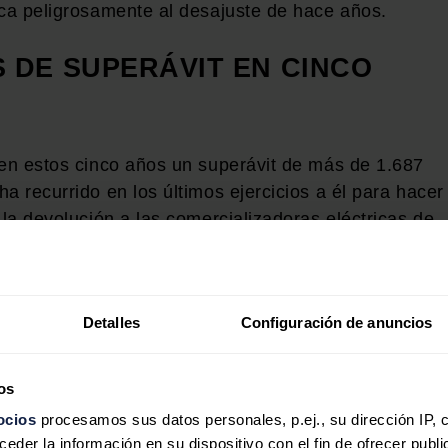
rca peligrosamente al desajuste de hace años.
S DE SUPERÁVIT EN CINCO
 en estos cinco años un superávit de más de 1.687
a recurrido en los últimos ejercicios a él para hacer
 la devolución a las comercializadoras eléctricas de
cial en los ejercicios 2015 y 2016, importe que
.
 Gobierno también aprobó, dentro del real decreto de
Detalles
Configuración de anuncios
 la subida del precio de la luz, introducir la
do de ingresos del sector eléctrico pudiera ser
os
 gastos que se pudieran producir en los ejercicios
ocios
procesamos sus datos personales, p.ej., su dirección IP, 
der la información en su dispositivo con el fin de ofrecer publi