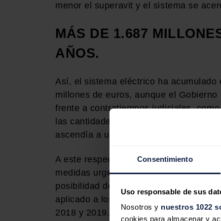
menor el superavit y el sistema se ace
MÁS DE 1.687 MILLONE
AÑOS.
Así, el sistema eléctrico ha acumulado
millones de euros, aunque el Gobierno h
frente a contratiempos judiciales, como
las cantidades abonadas por el bono so
ascendía a unos 500 millones de euros
A este respecto, en octubre de 2018 el
Consentimiento
medidas urgentes aprobado para combatir
posibilidad de que el superávit acumula
Uso responsable de sus dat
aplicado a los desajustes de ingresos y
Nosotros y
nuestros 1022 s
2018 y 2019.
cookies para almacenar y acce