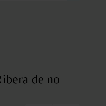
FOROS REGIONALES
FORO ANDALUZ DE ENERGÍA
FORO CATALÁN DE ENERGÍA
FORO GALLEGO DE ENERGÍA
FORO VASCO DE ENERGÍA
I DEBATE ENERGÉTICO EN ESPAÑA
ESPECIALES
COP 30
COP 29
COP 28
Ribera de no
SERVICIOS
NEWSLETTER
MEDIA KIT
ON | PODCAST