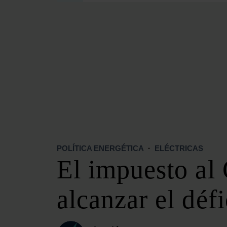
SECCIONES
OPINIÓN
POLÍTICA ENERGÉTICA
RENOVABLES
MERCADOS
ELÉCTRICAS
PETRÓLEO & GAS
VIDEOPODCAST
NET ZERO
POLÍTICA ENERGÉTICA
·
ELÉCTRICAS
MOVILIDAD
El impuesto al
ALMACENAMIENTO
STARTUPS & INNOVACIÓN
alcanzar el défi
HIDRÓGENO
TOP 10
TECH