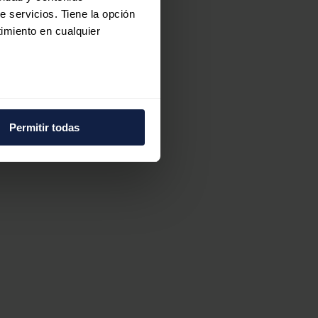
e servicios. Tiene la opción
imiento en cualquier
)
e varios metros
icas (huellas digitales)
Permitir todas
eferencias en la
sección de
e cookies.
 funciones de redes sociales
con nuestros partners de
ue les haya proporcionado o
n