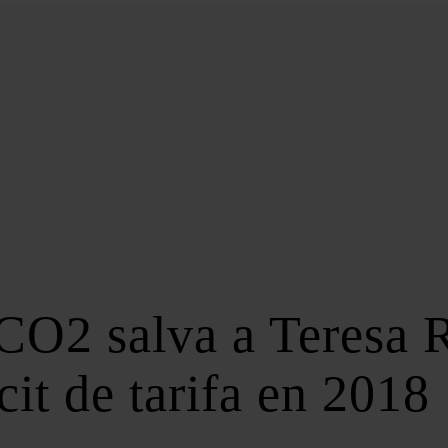
BIOENERGÍA
LATAM
EFICIENCIA
DIGITALIZACIÓN
MÁS SECCIONES
EVENTOS
LA NOCHE DE LA ENERGÍA
10 CLAVES DEL SECTOR ENERGÉTICO
FOROS
FORO DE ALMACENAMIENTO
 CO2 salva a Teresa 
FORO DE AUTOCONSUMO
FORO DE MOVILIDAD SOSTENIBLE
cit de tarifa en 2018
FORO DE TRANSICIÓN ENERGÉTICA
FORO INDUSTRIAL