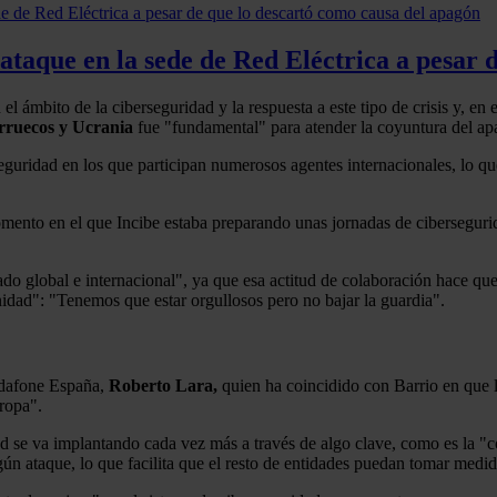
taque en la sede de Red Eléctrica a pesar 
el ámbito de la ciberseguridad y la respuesta a este tipo de crisis y, en
rruecos y Ucrania
fue "fundamental" para atender la coyuntura del ap
eguridad en los que participan numerosos agentes internacionales, lo q
ento en el que Incibe estaba preparando unas jornadas de cibersegurid
ado global e internacional", ya que esa actitud de colaboración hace q
ad": "Tenemos que estar orgullosos pero no bajar la guardia".
Vodafone España,
Roberto Lara,
quien ha coincidido con Barrio en que l
ropa".
ad se va implantando cada vez más a través de algo clave, como es la "c
ún ataque, lo que facilita que el resto de entidades puedan tomar medid