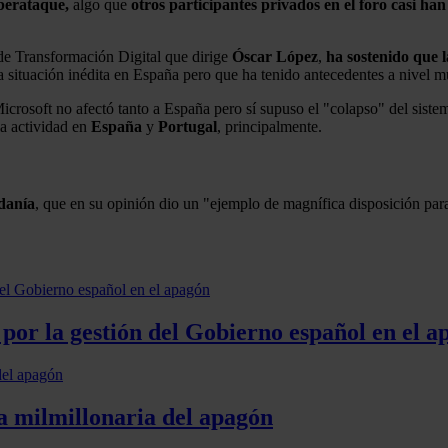
iberataque,
algo que
otros participantes privados en el foro casi han
de Transformación Digital que dirige
Óscar López
,
ha sostenido que 
a situación inédita en España pero que ha tenido antecedentes a nivel m
Microsoft no afectó tanto a España pero sí supuso el "colapso" del sist
la actividad en
España
y
Portugal
, principalmente.
adanía
, que en su opinión dio un "ejemplo de magnífica disposición par
por la gestión del Gobierno español en el a
a milmillonaria del apagón