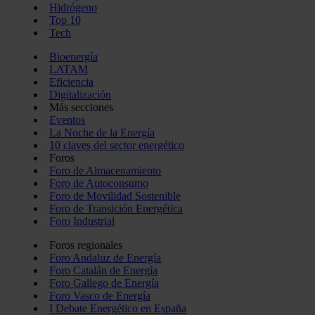
Hidrógeno
Top 10
Tech
Bioenergía
LATAM
Eficiencia
Digitalización
Más secciones
Eventos
La Noche de la Energía
10 claves del sector energético
Foros
Foro de Almacenamiento
Foro de Autoconsumo
Foro de Movilidad Sostenible
Foro de Transición Energética
Foro Industrial
Foros regionales
Foro Andaluz de Energía
Foro Catalán de Energía
Foro Gallego de Energía
Foro Vasco de Energía
I Debate Energético en España