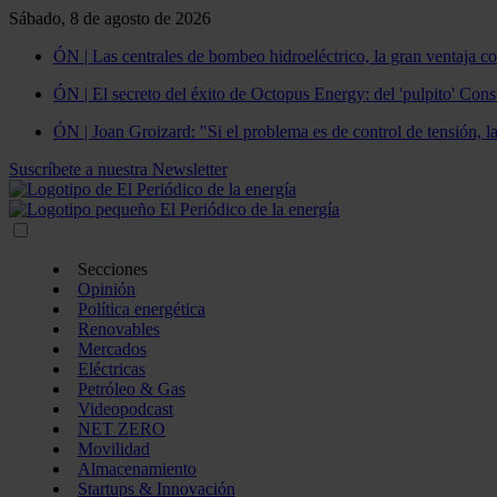
Sábado, 8 de agosto de 2026
ÓN | Las centrales de bombeo hidroeléctrico, la gran ventaja co
ÓN | El secreto del éxito de Octopus Energy: del 'pulpito' Const
ÓN | Joan Groizard: "Si el problema es de control de tensión, l
Suscríbete a nuestra Newsletter
Secciones
Opinión
Política energética
Renovables
Mercados
Eléctricas
Petróleo & Gas
Videopodcast
NET ZERO
Movilidad
Almacenamiento
Startups & Innovación