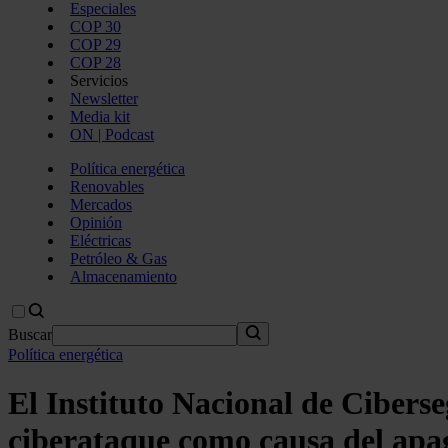
Especiales
COP 30
COP 29
COP 28
Servicios
Newsletter
Media kit
ON | Podcast
Política energética
Renovables
Mercados
Opinión
Eléctricas
Petróleo & Gas
Almacenamiento
Buscar
Política energética
El Instituto Nacional de Ciberse
ciberataque como causa del apa