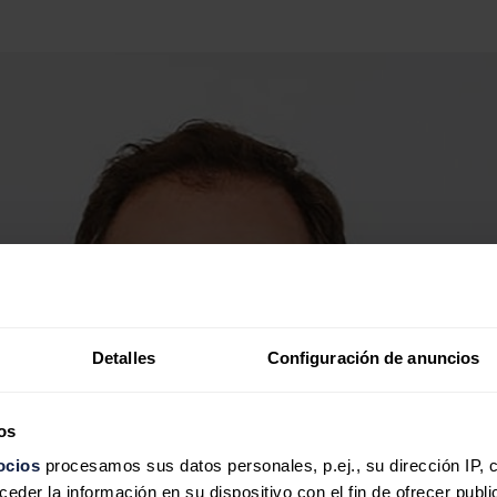
Detalles
Configuración de anuncios
os
ocios
procesamos sus datos personales, p.ej., su dirección IP, 
der la información en su dispositivo con el fin de ofrecer publi