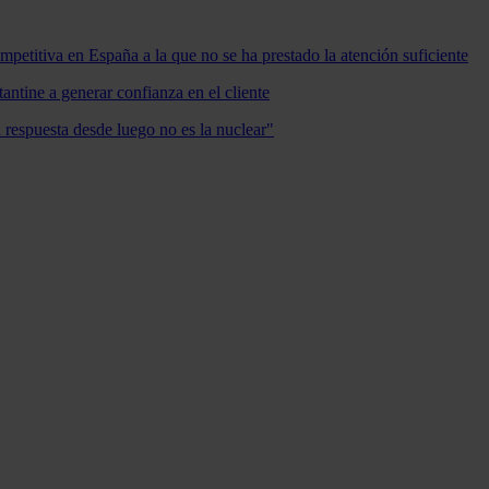
mpetitiva en España a la que no se ha prestado la atención suficiente
antine a generar confianza en el cliente
a respuesta desde luego no es la nuclear"