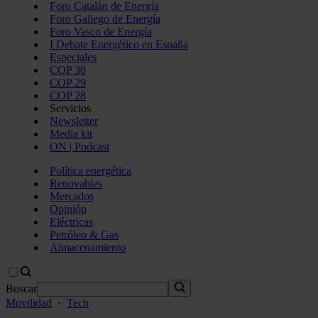
Foro Catalán de Energía
Foro Gallego de Energía
Foro Vasco de Energía
I Debate Energético en España
Especiales
COP 30
COP 29
COP 28
Servicios
Newsletter
Media kit
ON | Podcast
Política energética
Renovables
Mercados
Opinión
Eléctricas
Petróleo & Gas
Almacenamiento
Buscar
Movilidad
·
Tech