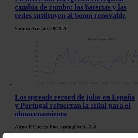
cambia de rumbo: las baterías y las
redes sustituyen al boom renovable
Sandra Acosta
07/08/2026
Los spreads récord de julio en España
y Portugal refuerzan la señal para el
almacenamiento
Aleasoft Energy Forecasting
06/08/2026