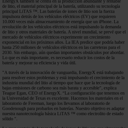
EnergyX también se centra en la producción abundante y rentable
de litio, el material principal de la batería, utilizando su tecnología
principal LiTAS ™. Las baterías de iones de litio son la fuerza
impulsora detrás de los vehículos eléctricos (EV) que requieren
10.000 veces más almacenamiento de energía que un iPhone. La
revolución de los vehículos eléctricos está impulsando la demanda
de litio y otros materiales de batería. A nivel mundial, se prevé que el
mercado de vehículos eléctricos experimente un crecimiento
exponencial en los próximos años. La IEA predice que podría haber
hasta 250 millones de vehículos eléctricos en las carreteras para el
2030. Sin embargo, aún quedan importantes obstáculos por abordar.
Lo que es más importante, es necesario reducir los costos de la
batería y mejorar su eficiencia y vida útil.
"A través de la innovación de vanguardia, EnergyX está trabajando
para resolver estos problemas y está impulsando el crecimiento de la
industria mundial del litio al tiempo que hace que la tecnología de
bajas emisiones de carbono sea más barata y accesible", explica
Teague Egan, CEO of EnergyX. “La configuración que tenemos en
la Universidad de Texas es excelente. Hacemos los materiales en el
laboratorio de Freeman, luego los llevamos al laboratorio de
Goodenough para probarlos en baterías. Nuestro objetivo es adaptar
nuestra nanotecnología básica LiTAS ™ como electrolito de estado
sólido ".