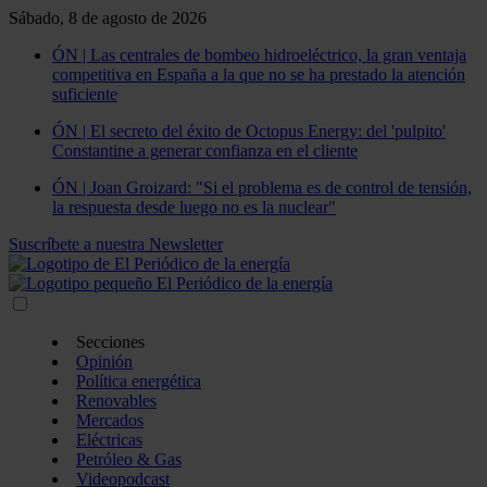
Sábado, 8 de agosto de 2026
ÓN | Las centrales de bombeo hidroeléctrico, la gran ventaja
competitiva en España a la que no se ha prestado la atención
suficiente
ÓN | El secreto del éxito de Octopus Energy: del 'pulpito'
Constantine a generar confianza en el cliente
ÓN | Joan Groizard: "Si el problema es de control de tensión,
la respuesta desde luego no es la nuclear"
Suscríbete a nuestra Newsletter
Secciones
Opinión
Política energética
Renovables
Mercados
Eléctricas
Petróleo & Gas
Videopodcast