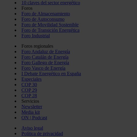
10 claves del sector energético
Foros
Foro de Almacenamiento
Foro de Autoconsumo
Foro de Movilidad Sostenible
Foro de Transición Energética
Foro Industrial
Foros regionales
Foro Andaluz de Energía
Foro Catalán de Energía
Foro Gallego de Energía
Foro Vasco de Energía
I Debate Energético en España
Especiales
COP 30
COP 29
COP 28
Servicios
Newsletter
Media kit
ON | Podcast
Aviso legal
Política de privacidad