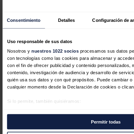
Consentimiento
Detalles
Configuración de a
Uso responsable de sus datos
Nosotros y
nuestros 1022 socios
procesamos sus datos pers
con tecnologías como las cookies para almacenar y acceder 
con el fin de ofrecer publicidad y contenido personalizados, 
contenido, investigación de audiencia y desarrollo de servici
quién usa sus datos y con qué propósitos. Puede cambiar o r
Tolling agreements y mercado de
cualquier momento desde la Declaración de cookies o clican
capacidad: las dos caras de la
bancabilidad del almacenamiento en
Si lo permite, también quisiéramos:
España
Recopilar información sobre su ubicación geográfica 
varios metros
Paula Rubio Martínez-Garrido
04/08/2026
Permitir todas
Identificar su dispositivo analizándolo activamente p
No hay comentarios
específicas (huellas digitales)