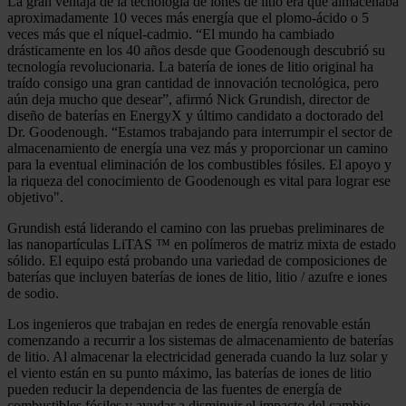
La gran ventaja de la tecnología de iones de litio era que almacenaba
aproximadamente 10 veces más energía que el plomo-ácido o 5
veces más que el níquel-cadmio. “El mundo ha cambiado
drásticamente en los 40 años desde que Goodenough descubrió su
tecnología revolucionaria. La batería de iones de litio original ha
traído consigo una gran cantidad de innovación tecnológica, pero
aún deja mucho que desear”, afirmó Nick Grundish, director de
diseño de baterías en EnergyX y último candidato a doctorado del
Dr. Goodenough. “Estamos trabajando para interrumpir el sector de
almacenamiento de energía una vez más y proporcionar un camino
para la eventual eliminación de los combustibles fósiles. El apoyo y
la riqueza del conocimiento de Goodenough es vital para lograr ese
objetivo".
Grundish está liderando el camino con las pruebas preliminares de
las nanopartículas LiTAS ™ en polímeros de matriz mixta de estado
sólido. El equipo está probando una variedad de composiciones de
baterías que incluyen baterías de iones de litio, litio / azufre e iones
de sodio.
Los ingenieros que trabajan en redes de energía renovable están
comenzando a recurrir a los sistemas de almacenamiento de baterías
de litio. Al almacenar la electricidad generada cuando la luz solar y
el viento están en su punto máximo, las baterías de iones de litio
pueden reducir la dependencia de las fuentes de energía de
combustibles fósiles y ayudar a disminuir el impacto del cambio