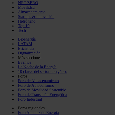
NET ZERO
Movilidad
Almacenamiento
Startups & Innovación
Hidrógeno
Top 10
Tech
Bioenergía
LATAM
Eficiencia
Digitalización
Más secciones
Eventos
La Noche de la Energía
10 claves del sector energético
Foros
Foro de Almacenamiento
Foro de Autoconsumo
Foro de Movilidad Sostenible
Foro de Transición Energética
Foro Industrial
Foros regionales
Foro Andaluz de Energía