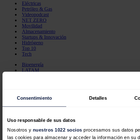
Eléctricas
Petróleo & Gas
Videopodcast
NET ZERO
Movilidad
Almacenamiento
Startups & Innovación
Hidrógeno
Top 10
Tech
Bioenergía
LATAM
Eficiencia
Digitalización
Más secciones
Eventos
Consentimiento
Detalles
Co
La Noche de la Energía
10 claves del sector energético
Foros
Foro de Almacenamiento
Uso responsable de sus datos
Foro de Autoconsumo
Foro de Movilidad Sostenible
Nosotros y
nuestros 1022 socios
procesamos sus datos pers
Foro de Transición Energética
las cookies para almacenar y acceder la información en su dis
Foro Industrial