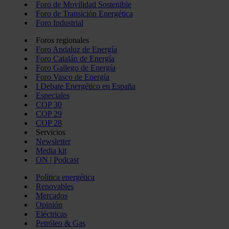
Foro de Movilidad Sostenible
Foro de Transición Energética
Foro Industrial
Foros regionales
Foro Andaluz de Energía
Foro Catalán de Energía
Foro Gallego de Energía
Foro Vasco de Energía
I Debate Energético en España
Especiales
COP 30
COP 29
COP 28
Servicios
Newsletter
Media kit
ON | Podcast
Política energética
Renovables
Mercados
Opinión
Eléctricas
Petróleo & Gas