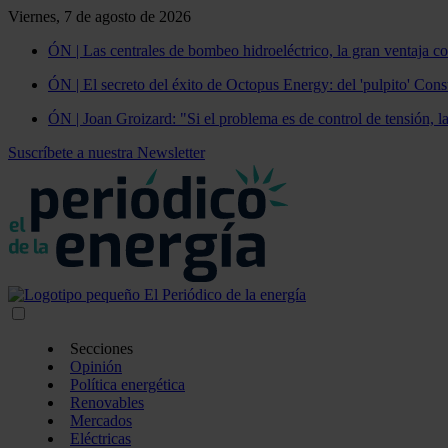
Viernes, 7 de agosto de 2026
ÓN | Las centrales de bombeo hidroeléctrico, la gran ventaja co
ÓN | El secreto del éxito de Octopus Energy: del 'pulpito' Const
ÓN | Joan Groizard: "Si el problema es de control de tensión, l
Suscríbete a nuestra Newsletter
Secciones
Opinión
Política energética
Renovables
Mercados
Eléctricas