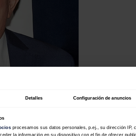
Detalles
Configuración de anuncios
os
ocios
procesamos sus datos personales, p.ej., su dirección IP, 
der la información en su dispositivo con el fin de ofrecer publi