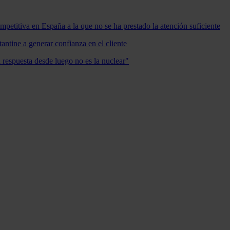
mpetitiva en España a la que no se ha prestado la atención suficiente
antine a generar confianza en el cliente
a respuesta desde luego no es la nuclear"