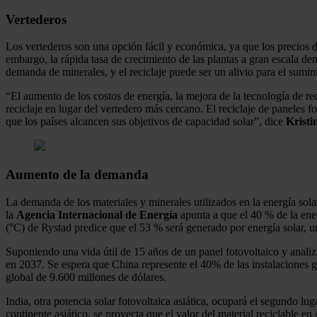
Vertederos
Los vertederos son una opción fácil y económica, ya que los precios de
embargo, la rápida tasa de crecimiento de las plantas a gran escala den
demanda de minerales, y el reciclaje puede ser un alivio para el suminis
“El aumento de los costos de energía, la mejora de la tecnología de r
reciclaje en lugar del vertedero más cercano. El reciclaje de paneles 
que los países alcancen sus objetivos de capacidad solar”, dice
Kristi
Aumento de la demanda
La demanda de los materiales y minerales utilizados en la energía sola
la
Agencia Internacional de Energía
apunta a que el 40 % de la ene
(°C) de Rystad predice que el 53 % será generado por energía solar, un
Suponiendo una vida útil de 15 años de un panel fotovoltaico y analiza
en 2037. Se espera que China represente el 40% de las instalaciones gl
global de 9.600 millones de dólares.
India, otra potencia solar fotovoltaica asiática, ocupará el segundo l
continente asiático, se proyecta que el valor del material reciclable 