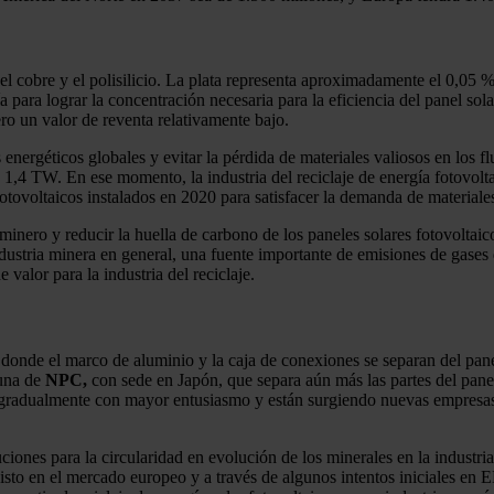
l cobre y el polisilicio. La plata representa aproximadamente el 0,05 % d
a para lograr la concentración necesaria para la eficiencia del panel sola
ero un valor de reventa relativamente bajo.
 energéticos globales y evitar la pérdida de materiales valiosos en los 
4 TW. En ese momento, la industria del reciclaje de energía fotovoltaic
fotovoltaicos instalados en 2020 para satisfacer la demanda de materiale
 minero y reducir la huella de carbono de los paneles solares fotovoltaic
dustria minera en general, una fuente importante de emisiones de gases 
valor para la industria del reciclaje.
, donde el marco de aluminio y la caja de conexiones se separan del pan
 una de
NPC,
con sede en Japón, que separa aún más las partes del panel
be gradualmente con mayor entusiasmo y están surgiendo nuevas empres
luciones para la circularidad en evolución de los minerales en la indust
sto en el mercado europeo y a través de algunos intentos iniciales en EEU