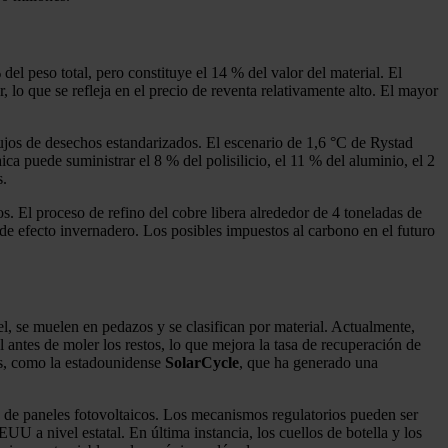
el peso total, pero constituye el 14 % del valor del material. El
r, lo que se refleja en el precio de reventa relativamente alto. El mayor
flujos de desechos estandarizados. El escenario de 1,6 °C de Rystad
a puede suministrar el 8 % del polisilicio, el 11 % del aluminio, el 2
s.
os. El proceso de refino del cobre libera alrededor de 4 toneladas de
de efecto invernadero. Los posibles impuestos al carbono en el futuro
el, se muelen en pedazos y se clasifican por material. Actualmente,
 antes de moler los restos, lo que mejora la tasa de recuperación de
as, como la estadounidense
SolarCycle
, que ha generado una
ria de paneles fotovoltaicos. Los mecanismos regulatorios pueden ser
U a nivel estatal. En última instancia, los cuellos de botella y los