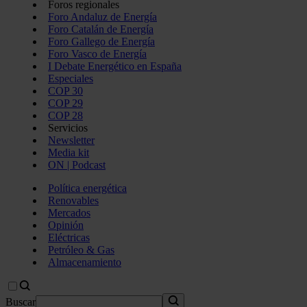
Foros regionales
Foro Andaluz de Energía
Foro Catalán de Energía
Foro Gallego de Energía
Foro Vasco de Energía
I Debate Energético en España
Especiales
COP 30
COP 29
COP 28
Servicios
Newsletter
Media kit
ON | Podcast
Política energética
Renovables
Mercados
Opinión
Eléctricas
Petróleo & Gas
Almacenamiento
Buscar