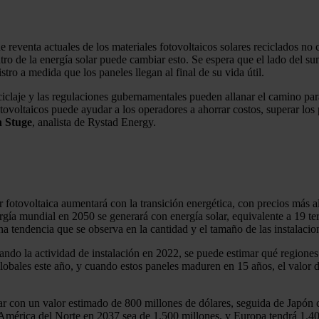
 reventa actuales de los materiales fotovoltaicos solares reciclados no
tro de la energía solar puede cambiar esto. Se espera que el lado del sum
tro a medida que los paneles llegan al final de su vida útil.
eciclaje y las regulaciones gubernamentales pueden allanar el camino pa
fotovoltaicos puede ayudar a los operadores a ahorrar costos, superar lo
n Stuge
, analista de Rystad Energy.
r fotovoltaica aumentará con la transición energética, con precios más 
rgía mundial en 2050 se generará con energía solar, equivalente a 19 te
a tendencia que se observa en la cantidad y el tamaño de las instalacio
ndo la actividad de instalación en 2022, se puede estimar qué regiones y
obales este año, y cuando estos paneles maduren en 15 años, el valor de
ugar con un valor estimado de 800 millones de dólares, seguida de Japón
en América del Norte en 2037 sea de 1.500 millones, y Europa tendrá 1.4