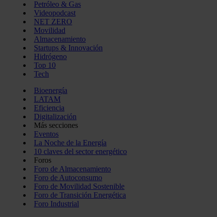
Petróleo & Gas
Videopodcast
NET ZERO
Movilidad
Almacenamiento
Startups & Innovación
Hidrógeno
Top 10
Tech
Bioenergía
LATAM
Eficiencia
Digitalización
Más secciones
Eventos
La Noche de la Energía
10 claves del sector energético
Foros
Foro de Almacenamiento
Foro de Autoconsumo
Foro de Movilidad Sostenible
Foro de Transición Energética
Foro Industrial