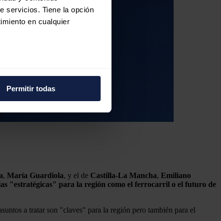
e servicios. Tiene la opción
imiento en cualquier
e varios metros
icas (huellas digitales)
Permitir todas
eferencias en la
sección de
e cookies.
 funciones de redes sociales
con nuestros partners de
ue les haya proporcionado o
a
,
María
Guardiola
, y el de
Castilla-La Mancha
,
Emiliano
"estratégicas" para la región como el ferrocarril o el futuro de
suntos a tratar son "claves" para la región pero también para el