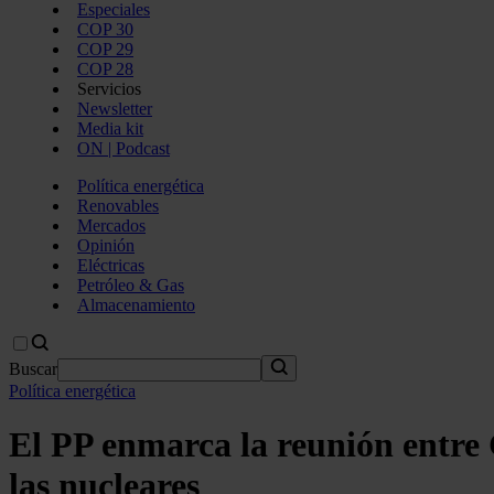
Especiales
COP 30
COP 29
COP 28
Servicios
Newsletter
Media kit
ON | Podcast
Política energética
Renovables
Mercados
Opinión
Eléctricas
Petróleo & Gas
Almacenamiento
Buscar
Política energética
El PP enmarca la reunión entre 
las nucleares