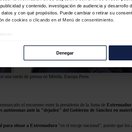
ublicidad y contenido, investigación de audiencia y desarrollo d
 datos y con qué propósitos. Puede cambiar o retirar su consent
n de cookies o clicando en el Menú de consentimiento.
éramos:
 sobre su ubicación geográfica que puede tener una precisión d
tivo analizándolo activamente para buscar características específ
Denegar
re cómo se procesan sus datos personales y establezca sus pr
rar su consentimiento en cualquier momento en la Declaración d
 en una rueda de prensa en Mérida.
Europa Press
b se usan para personalizar el contenido y los anuncios, ofrecer
s, compartimos información sobre el uso que haga del sitio web 
 análisis web, quienes pueden combinarla con otra información q
r del uso que haya hecho de sus servicios.
 enmarcado el encuentro entre la presidenta de la Junta de
Extremadur
 autónomas ante la "dejadez" del Gobierno de Sánchez en materias 
nal para situar a Extremadura
"en el encaje nacional", puesto que los a