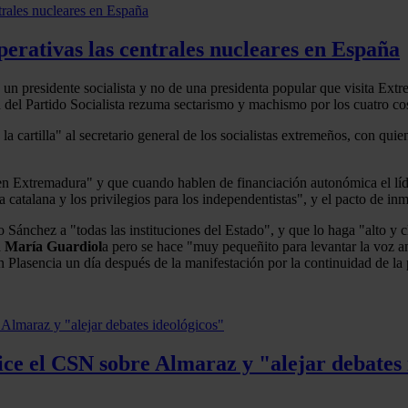
erativas las centrales nucleares en España
e un presidente socialista y no de una presidenta popular que visita Ex
ud del Partido Socialista rezuma sectarismo y machismo por los cuatro co
 la cartilla" al secretario general de los socialistas extremeños, con qu
en Extremadura" y que cuando hablen de financiación autonómica el líde
 catalana y los privilegios para los independentistas", y el pacto de in
Sánchez a "todas las instituciones del Estado", y que lo haga "alto y cl
a
María Guardiol
a pero se hace "muy pequeñito para levantar la voz a
 Plasencia un día después de la manifestación por la continuidad de la 
ice el CSN sobre Almaraz y "alejar debates 