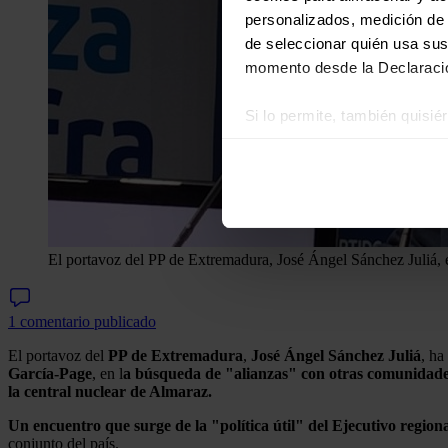
personalizados, medición de p
de seleccionar quién usa sus
momento desde la Declaració
Si lo permite, también quisi
Recopilar información
Identificar su disposi
Obtenga más información sob
datos
. Puede cambiar o reti
El portavoz del PP de Extremadura, José Ángel Sánchez Juliá,
Las cookies de este sitio we
y analizar el tráfico. Ademá
redes sociales, publicidad y
1 comentario publicado
que hayan recopilado a parti
El portavoz del
PP de Extremadura
,
José Ángel Sánchez Juliá
, ha
García-Page
, en l
a búsqueda de "alianzas" con otras comunidades
la central nuclear de Almaraz.
Un encuentro que surge de la "política útil" del Ejecutivo regio
conjunto del país.