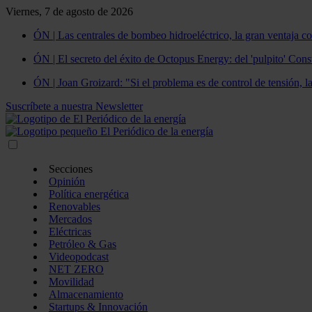
Viernes, 7 de agosto de 2026
ÓN | Las centrales de bombeo hidroeléctrico, la gran ventaja co
ÓN | El secreto del éxito de Octopus Energy: del 'pulpito' Const
ÓN | Joan Groizard: "Si el problema es de control de tensión, l
Suscríbete a nuestra Newsletter
Secciones
Opinión
Política energética
Renovables
Mercados
Eléctricas
Petróleo & Gas
Videopodcast
NET ZERO
Movilidad
Almacenamiento
Startups & Innovación