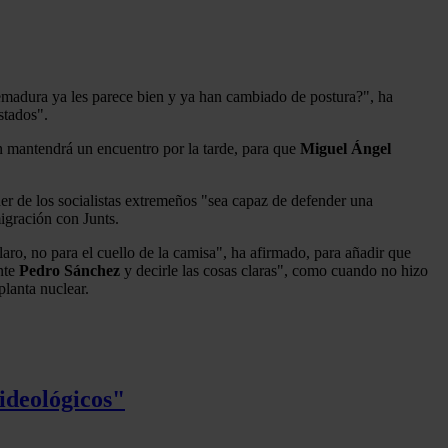
tremadura ya les parece bien y ya han cambiado de postura?", ha
stados".
ien mantendrá un encuentro por la tarde, para que
Miguel Ángel
r de los socialistas extremeños "sea capaz de defender una
migración con Junts.
aro, no para el cuello de la camisa", ha afirmado, para añadir que
nte
Pedro Sánchez
y decirle las cosas claras", como cuando no hizo
planta nuclear.
ideológicos"