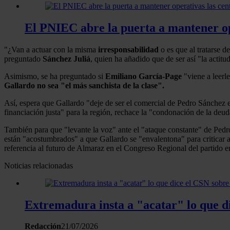
El PNIEC abre la puerta a mantener op
"¿Van a actuar con la misma
irresponsabilidad
o es que al tratarse d
preguntado
Sánchez Juliá
, quien ha añadido que de ser así "la actit
Asimismo, se ha preguntado si
Emiliano García-Page
"viene a leerle
Gallardo
no sea "el más sanchista de la clase".
Así, espera que Gallardo "deje de ser el comercial de Pedro Sánchez 
financiación justa" para la región, rechace la "condonación de la deuda
También para que "levante la voz" ante el "ataque constante" de Pedro 
están "acostumbrados" a que Gallardo se "envalentona" para criticar 
referencia al futuro de Almaraz en el Congreso Regional del partido en
Noticias relacionadas
Extremadura insta a "acatar" lo que d
Redacción
21/07/2026