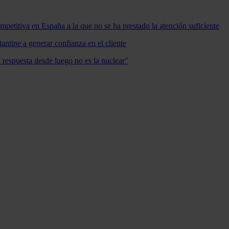
mpetitiva en España a la que no se ha prestado la atención suficiente
antine a generar confianza en el cliente
a respuesta desde luego no es la nuclear"