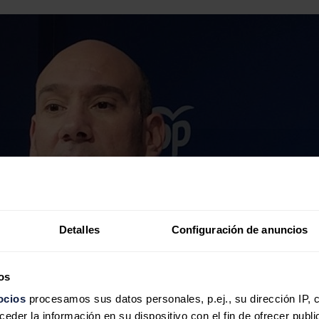
Detalles
Configuración de anuncios
os
ocios
procesamos sus datos personales, p.ej., su dirección IP, 
der la información en su dispositivo con el fin de ofrecer publi