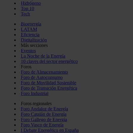
Hidrógeno
Top 10
Tech
Bioenergía
LATAM
Eficiencia
Digitalización
Más secciones
Eventos
La Noche de la Energía
10 claves del sector energético
Foros
Foro de Almacenamiento
Foro de Autoconsumo
Foro de Movilidad Sostenible
Foro de Transición Energética
Foro Industrial
Foros regionales
Foro Andaluz de Energía
Foro Catalán de Energía
Foro Gallego de Energía
Foro Vasco de Energía
I Debate Energético en España