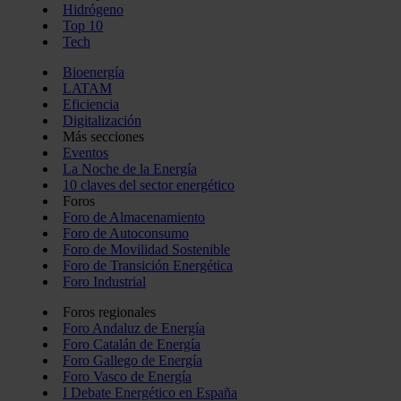
Hidrógeno
Top 10
Tech
Bioenergía
LATAM
Eficiencia
Digitalización
Más secciones
Eventos
La Noche de la Energía
10 claves del sector energético
Foros
Foro de Almacenamiento
Foro de Autoconsumo
Foro de Movilidad Sostenible
Foro de Transición Energética
Foro Industrial
Foros regionales
Foro Andaluz de Energía
Foro Catalán de Energía
Foro Gallego de Energía
Foro Vasco de Energía
I Debate Energético en España