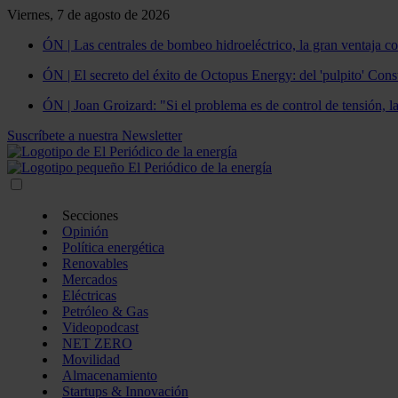
Viernes, 7 de agosto de 2026
ÓN | Las centrales de bombeo hidroeléctrico, la gran ventaja co
ÓN | El secreto del éxito de Octopus Energy: del 'pulpito' Const
ÓN | Joan Groizard: "Si el problema es de control de tensión, l
Suscríbete a nuestra Newsletter
Secciones
Opinión
Política energética
Renovables
Mercados
Eléctricas
Petróleo & Gas
Videopodcast
NET ZERO
Movilidad
Almacenamiento
Startups & Innovación