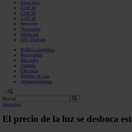
Especiales
COP 30
COP 29
COP 28
Servicios
Newsletter
Media kit
ON | Podcast
Política energética
Renovables
Mercados
Opinión
Eléctricas
Petróleo & Gas
Almacenamiento
Buscar
Mercados
El precio de la luz se desboca e