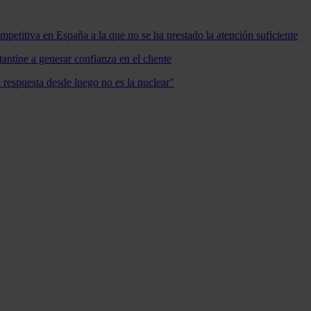
mpetitiva en España a la que no se ha prestado la atención suficiente
antine a generar confianza en el cliente
a respuesta desde luego no es la nuclear"