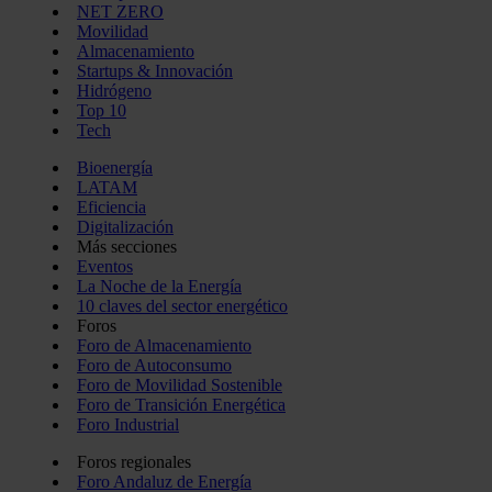
NET ZERO
Movilidad
Almacenamiento
Startups & Innovación
Hidrógeno
Top 10
Tech
Bioenergía
LATAM
Eficiencia
Digitalización
Más secciones
Eventos
La Noche de la Energía
10 claves del sector energético
Foros
Foro de Almacenamiento
Foro de Autoconsumo
Foro de Movilidad Sostenible
Foro de Transición Energética
Foro Industrial
Foros regionales
Foro Andaluz de Energía