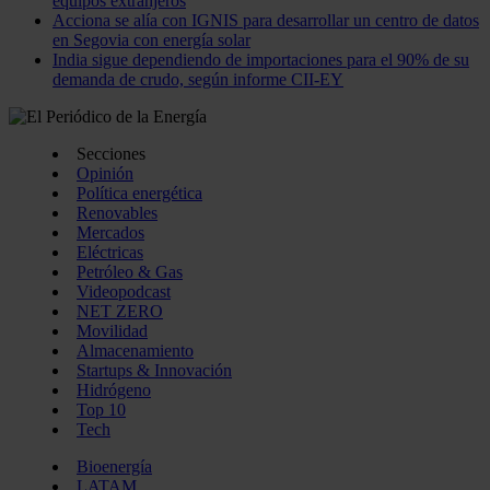
equipos extranjeros
Acciona se alía con IGNIS para desarrollar un centro de datos
en Segovia con energía solar
India sigue dependiendo de importaciones para el 90% de su
demanda de crudo, según informe CII-EY
Secciones
Opinión
Política energética
Renovables
Mercados
Eléctricas
Petróleo & Gas
Videopodcast
NET ZERO
Movilidad
Almacenamiento
Startups & Innovación
Hidrógeno
Top 10
Tech
Bioenergía
LATAM