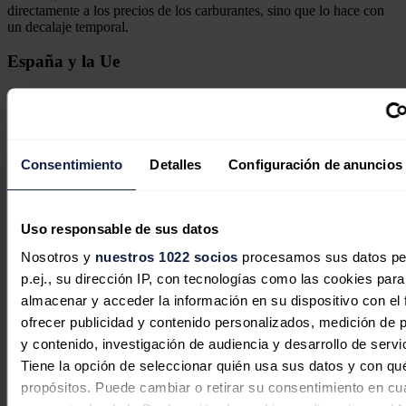
directamente a los precios de los carburantes, sino que lo hace con
un decalaje temporal.
España y la Ue
Con estos niveles, el precio de la
gasolina
sin plomo de 95 se
mantiene en
España
por debajo de la media de la
Unión Europea
,
situada en 1,646 euros el litro, y de la eurozona, con un precio
medio de 1,692 euros.
Consentimiento
Detalles
Configuración de anuncios
En el caso del
diésel
, el precio en
España
también es inferior al de
la media de la UE, que es de 1,564 euros, y de la
zona euro
, donde
marca un precio de 1,586 euros.
Uso responsable de sus datos
Noticias relacionadas
Nosotros y
nuestros 1022 socios
procesamos sus datos pe
p.ej., su dirección IP, con tecnologías como las cookies para
almacenar y acceder la información en su dispositivo con el 
ofrecer publicidad y contenido personalizados, medición de p
Rusia importa combustible de Corea
y contenido, investigación de audiencia y desarrollo de servi
del Sur ante el colapso de su
Tiene la opción de seleccionar quién usa sus datos y con qu
capacidad de refinación por los
propósitos. Puede cambiar o retirar su consentimiento en cu