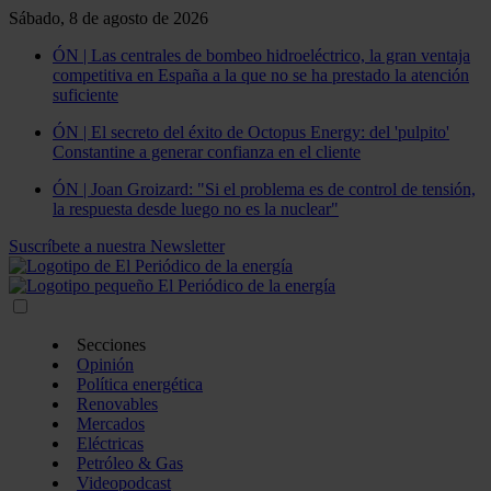
Sábado, 8 de agosto de 2026
ÓN | Las centrales de bombeo hidroeléctrico, la gran ventaja
competitiva en España a la que no se ha prestado la atención
suficiente
ÓN | El secreto del éxito de Octopus Energy: del 'pulpito'
Constantine a generar confianza en el cliente
ÓN | Joan Groizard: "Si el problema es de control de tensión,
la respuesta desde luego no es la nuclear"
Suscríbete a nuestra Newsletter
Secciones
Opinión
Política energética
Renovables
Mercados
Eléctricas
Petróleo & Gas
Videopodcast