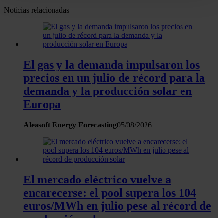
para buscar características específicas (huellas
Noticias relacionadas
digitales)
Obtenga más información sobre cómo se procesan sus
datos personales y establezca sus preferencias en la
sección de datos
. Puede cambiar o retirar su
El gas y la demanda impulsaron los
consentimiento en cualquier momento en la Declaración
precios en un julio de récord para la
de cookies.
demanda y la producción solar en
Las cookies de este sitio web se usan para personalizar
Europa
el contenido y los anuncios, ofrecer funciones de redes
sociales y analizar el tráfico. Además, compartimos
Aleasoft Energy Forecasting
05/08/2026
información sobre el uso que haga del sitio web con
nuestros partners de redes sociales, publicidad y análisis
web, quienes pueden combinarla con otra información
que les haya proporcionado o que hayan recopilado a
El mercado eléctrico vuelve a
partir del uso que haya hecho de sus servicios.
encarecerse: el pool supera los 104
euros/MWh en julio pese al récord de