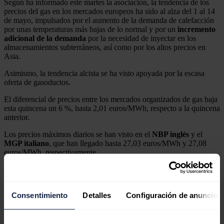
Según ha informado este martes la asociación, la tendencia de los
precios del gas en los mercados europeos ha sido al alza del 1 al 14
de mayo, impulsados por el aumento de la demanda de calefacción
por unas temperaturas más bajas de lo normal y por un
incremento
adicional de la demanda
por la necesidad de inyectar en los
almacenamientos subterráneos, así como por los altos precios en
Asia.
Asimismo, la tendencia alcista se ha visto apoyada por la escasa
oferta de gasoductos.
El diferencial de precios entre los mercados organizados de gas baja
esta quincena un 6 %, hasta 2,01 euros/MWh, respecto a la quincena
anterior.
Los precios máximos diarios se han visto en el
NBP inglés
y el
MGP italiano
, que han llegado hasta 27,03 euros/MWh y 27,08
euros/MWh, respectivamente.
Los precios mínimos diarios se han dado en el
PEG francés
y en el
Mercado Ibérico del Gas (Mibgas) español
, con unos mínimos e
23,07 euros/MWh y 22,76 euros/MWh, respectivamente.
Consentimiento
Detalles
Configuración de anuncios
En el caso de Mibgas, ha aumentado la volatilidad con respecto al
resto de mercados europeos y los diferenciales con respecto a la
media europea excluido Mibgas se han situado entre 2,52 y -1,51