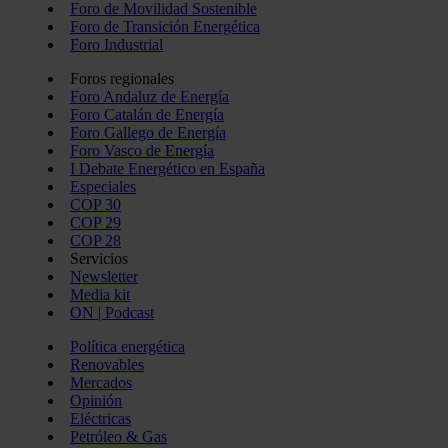
Foro de Movilidad Sostenible
Foro de Transición Energética
Foro Industrial
Foros regionales
Foro Andaluz de Energía
Foro Catalán de Energía
Foro Gallego de Energía
Foro Vasco de Energía
I Debate Energético en España
Especiales
COP 30
COP 29
COP 28
Servicios
Newsletter
Media kit
ON | Podcast
Política energética
Renovables
Mercados
Opinión
Eléctricas
Petróleo & Gas