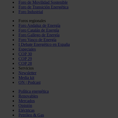
Foro de Movilidad Sostenible
Foro de Transición Energética
Foro Industrial
Foros regionales
Foro Andaluz de Energía
Foro Catalán de Energía
Foro Gallego de Energía
Foro Vasco de Energía
I Debate Energético en España
Especiales
COP 30
COP 29
COP 28
Servicios
Newsletter
Media kit
ON | Podcast
Política energética
Renovables
Mercados
Opinión
Eléctricas
Petróleo & Gas