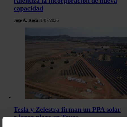
ralentiza la incorporación de nueva
capacidad
José A. Roca
31/07/2026
Tesla y Zelestra firman un PPA solar
a largo plazo en Texas