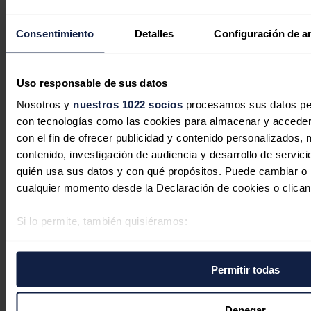
Redacción
28/07/2026
Consentimiento
Detalles
Configuración de a
Uso responsable de sus datos
Nosotros y
nuestros 1022 socios
procesamos sus datos pers
con tecnologías como las cookies para almacenar y acceder 
con el fin de ofrecer publicidad y contenido personalizados, 
contenido, investigación de audiencia y desarrollo de servici
quién usa sus datos y con qué propósitos. Puede cambiar o r
cualquier momento desde la Declaración de cookies o clican
El barril de Brent cae un 8,7%, a
Si lo permite, también quisiéramos:
88,36 dólares, tras parón de ataques
Recopilar información sobre su ubicación geográfica 
varios metros
entre EEUU e Irán
Permitir todas
Identificar su dispositivo analizándolo activamente p
específicas (huellas digitales)
Redacción
27/07/2026
Obtenga más información sobre cómo se procesan sus datos
Denegar